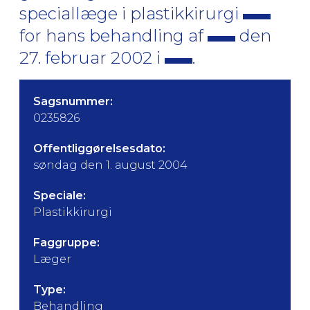
speciallæge i plastikkirurgi
for hans behandling af
den
27. februar 2002 i
.
Sagsnummer:
0235826
Offentliggørelsesdato:
søndag den 1. august 2004
Speciale:
Plastikkirurgi
Faggruppe:
Læger
Type:
Behandling