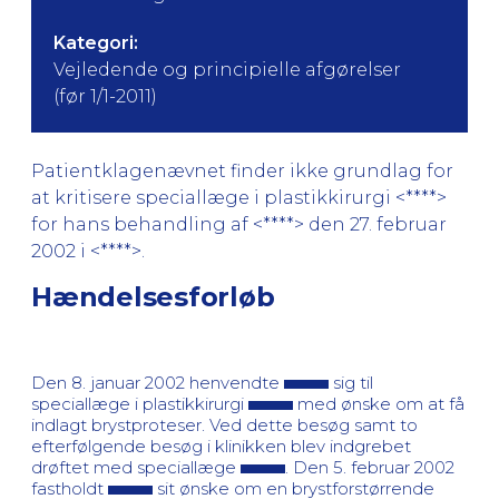
Kategori:
Vejledende og principielle afgørelser
(før 1/1-2011)
Patientklagenævnet finder ikke grundlag for
at kritisere speciallæge i plastikkirurgi <****>
for hans behandling af <****> den 27. februar
2002 i <****>.
Hændelsesforløb
Den 8. januar 2002 henvendte
sig til
speciallæge i plastikkirurgi
med ønske om at få
indlagt brystproteser. Ved dette besøg samt to
efterfølgende besøg i klinikken blev indgrebet
drøftet med speciallæge
. Den 5. februar 2002
fastholdt
sit ønske om en brystforstørrende