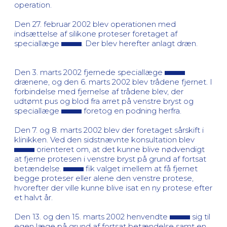
operation.
Den 27. februar 2002 blev operationen med
indsættelse af silikone proteser foretaget af
speciallæge
. Der blev herefter anlagt dræn.
Den 3. marts 2002 fjernede speciallæge
drænene, og den 6. marts 2002 blev trådene fjernet. I
forbindelse med fjernelse af trådene blev, der
udtømt pus og blod fra arret på venstre bryst og
speciallæge
foretog en podning herfra.
Den 7. og 8. marts 2002 blev der foretaget sårskift i
klinikken. Ved den sidstnævnte konsultation blev
orienteret om, at det kunne blive nødvendigt
at fjerne protesen i venstre bryst på grund af fortsat
betændelse.
fik valget imellem at få fjernet
begge proteser eller alene den venstre protese,
hvorefter der ville kunne blive isat en ny protese efter
et halvt år.
Den 13. og den 15. marts 2002 henvendte
sig til
egen læge på grund af fortsat betændelse samt en