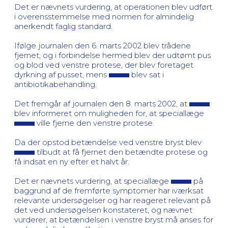
Det er nævnets vurdering, at operationen blev udført
i overensstemmelse med normen for almindelig
anerkendt faglig standard.
Ifølge journalen den 6. marts 2002 blev trådene
fjernet, og i forbindelse hermed blev der udtømt pus
og blod ved venstre protese, der blev foretaget
dyrkning af pusset, mens
blev sat i
antibiotikabehandling.
Det fremgår af journalen den 8. marts 2002, at
blev informeret om muligheden for, at speciallæge
ville fjerne den venstre protese.
Da der opstod betændelse ved venstre bryst blev
tilbudt at få fjernet den betændte protese og
få indsat en ny efter et halvt år.
Det er nævnets vurdering, at speciallæge
på
baggrund af de fremførte symptomer har iværksat
relevante undersøgelser og har reageret relevant på
det ved undersøgelsen konstateret, og nævnet
vurderer, at betændelsen i venstre bryst må anses for