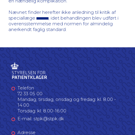
en hændelig komplikation.
Nævnet finder herefter ikke anledning til kritik af
speciallæge
, idet behandlingen blev udført i
overensstemmelse med normen for almindelig
anerkendt faglig standard.
Telefon
72 33 05 00
Mandag, tirsdag, onsdag og fredag: kl. 8.00 -
14.00
Torsdag: kl. 8.00-16.00
E-mail: stpk@stpk.dk
Adresse