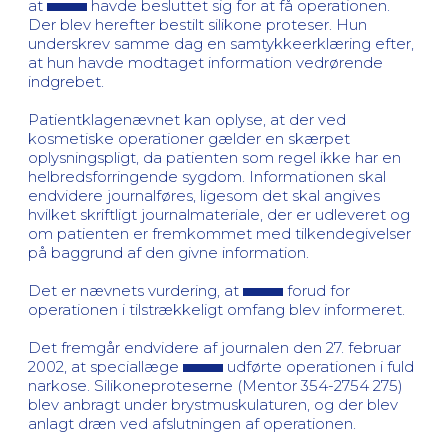
at
havde besluttet sig for at få operationen.
Der blev herefter bestilt silikone proteser. Hun
underskrev samme dag en samtykkeerklæring efter,
at hun havde modtaget information vedrørende
indgrebet.
Patientklagenævnet kan oplyse, at der ved
kosmetiske operationer gælder en skærpet
oplysningspligt, da patienten som regel ikke har en
helbredsforringende sygdom. Informationen skal
endvidere journalføres, ligesom det skal angives
hvilket skriftligt journalmateriale, der er udleveret og
om patienten er fremkommet med tilkendegivelser
på baggrund af den givne information.
Det er nævnets vurdering, at
forud for
operationen i tilstrækkeligt omfang blev informeret.
Det fremgår endvidere af journalen den 27. februar
2002, at speciallæge
udførte operationen i fuld
narkose. Silikoneproteserne (Mentor 354-2754 275)
blev anbragt under brystmuskulaturen, og der blev
anlagt dræn ved afslutningen af operationen.