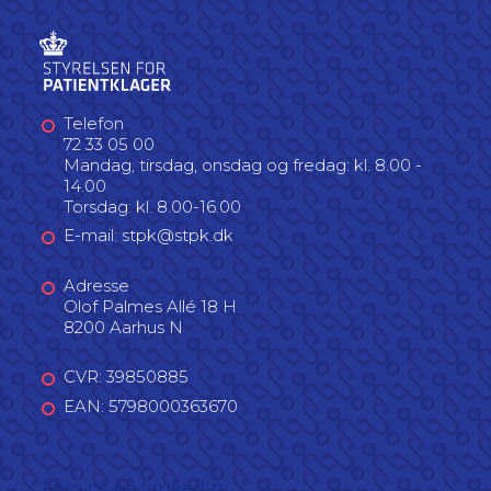
Telefon
72 33 05 00
Mandag, tirsdag, onsdag og fredag: kl. 8.00 -
14.00
Torsdag: kl. 8.00-16.00
E-mail: stpk@stpk.dk
Adresse
Olof Palmes Allé 18 H
8200 Aarhus N
CVR: 39850885
EAN: 5798000363670
Følg os på LinkedIn