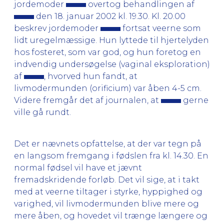
jordemoder
overtog behandlingen af
den 18. januar 2002 kl. 19.30. Kl. 20.00
beskrev jordemoder
fortsat veerne som
lidt uregelmæssige. Hun lyttede til hjertelyden
hos fosteret, som var god, og hun foretog en
indvendig undersøgelse (vaginal eksploration)
af
, hvorved hun fandt, at
livmodermunden (orificium) var åben 4-5 cm.
Videre fremgår det af journalen, at
gerne
ville gå rundt.
Det er nævnets opfattelse, at der var tegn på
en langsom fremgang i fødslen fra kl. 14.30. En
normal fødsel vil have et jævnt
fremadskridende forløb. Det vil sige, at i takt
med at veerne tiltager i styrke, hyppighed og
varighed, vil livmodermunden blive mere og
mere åben, og hovedet vil trænge længere og