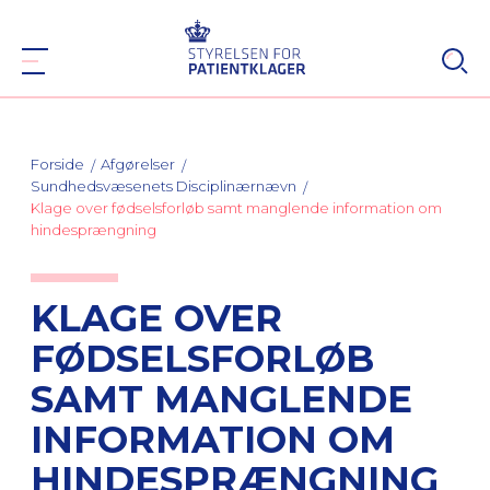
Forside
Afgørelser
Sundhedsvæsenets Disciplinærnævn
Klage over fødselsforløb samt manglende information om
hindesprængning
KLAGE OVER
FØDSELSFORLØB
SAMT MANGLENDE
INFORMATION OM
HINDESPRÆNGNING