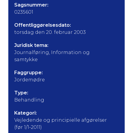
Sagsnummer:
0235601
Offentliggørelsesdato:
torsdag den 20. februar 2003
Juridisk tema:
Journalføring, Information og
samtykke
Faggruppe:
Jordemødre
Type:
Behandling
Kategori:
Vejledende og principielle afgørelser
(før 1/1-2011)