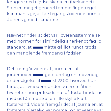
længere ned i fødselskanalen (bækkenet).
Som en meget generel tommelfingerregel
kan man sige, at førstegangsfødende normalt
åbner sig med 1 cm/time.
Nævnet finder, at det var i overensstemmelse
med normen for almindelig anerkendt faglig
standard, at
måtte gå lidt rundt, trods
den manglende fremgang i fødslen.
Det fremgår videre af journalen, at
jordemoder
igen foretog en indvendig
undersøgelse af
kl. 22.00, hvorved hun
fandt, at livmodermunden var 5 cm åben,
hvorefter hun prikkede hul på fosterhinderne
med udtømmelse af en lille skylle klart
fostervand. Videre fremgår det af journalen, at
fosterets hjertelyd var normal, og at veerne var