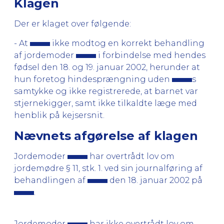
Klagen
Der er klaget over følgende:
- At
ikke modtog en korrekt behandling
af jordemoder
i forbindelse med hendes
fødsel den 18. og 19. januar 2002, herunder at
hun foretog hindesprængning uden
s
samtykke og ikke registrerede, at barnet var
stjernekigger, samt ikke tilkaldte læge med
henblik på kejsersnit.
Nævnets afgørelse af klagen
Jordemoder
har overtrådt lov om
jordemødre § 11, stk. 1. ved sin journalføring af
behandlingen af
den 18. januar 2002 på
.
Jordemoder
har ikke overtrådt lov om