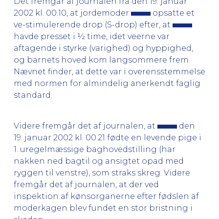
Det fremgår af journalen fra den 19. januar
2002 kl. 00.10, at jordemoder
opsatte et
ve-stimulerende drop (S-drop) efter, at
havde presset i ½ time, idet veerne var
aftagende i styrke (varighed) og hyppighed,
og barnets hoved kom langsommere frem.
Nævnet finder, at dette var i overensstemmelse
med normen for almindelig anerkendt faglig
standard.
Videre fremgår det af journalen, at
den
19. januar 2002 kl. 00.21 fødte en levende pige i
1. uregelmæssige baghovedstilling (har
nakken ned bagtil og ansigtet opad med
ryggen til venstre), som straks skreg. Videre
fremgår det af journalen, at der ved
inspektion af kønsorganerne efter fødslen af
moderkagen blev fundet en stor bristning i