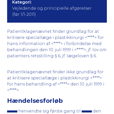
Kategori:
Vejledende og principielle afgørelser
(før 1/1-2011)
Patientklagenævnet finder grundlag for at
kritisere speciallæge i plastikkirurgi <****> for
hans information af <****> i forbindelse med
behandlingen den 10. juli 1999 i <****>, jf. lov om
patienters retsstilling § 6, jf. lægeloven § 6.
Patientklagenævnet finder ikke grundlag for
at kritisere speciallæge i plastikkirurgi <****>
for hans behandling af <****> den 10. juli 1999 i
<****>.
Hændelsesforløb
henvendte sig første gang til
den