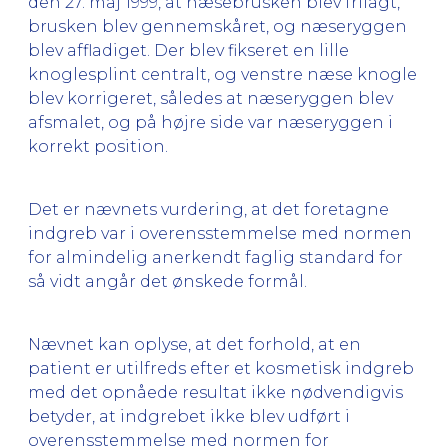
den 27. maj 1999, at næsebrusken blev frilagt,
brusken blev gennemskåret, og næseryggen
blev affladiget. Der blev fikseret en lille
knoglesplint centralt, og venstre næse knogle
blev korrigeret, således at næseryggen blev
afsmalet, og på højre side var næseryggen i
korrekt position.
Det er nævnets vurdering, at det foretagne
indgreb var i overensstemmelse med normen
for almindelig anerkendt faglig standard for
så vidt angår det ønskede formål.
Nævnet kan oplyse, at det forhold, at en
patient er utilfreds efter et kosmetisk indgreb
med det opnåede resultat ikke nødvendigvis
betyder, at indgrebet ikke blev udført i
overensstemmelse med normen for