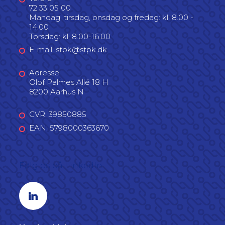
72 33 05 00
Mandag, tirsdag, onsdag og fredag: kl. 8.00 -
14.00
Torsdag: kl. 8.00-16.00
E-mail: stpk@stpk.dk
Adresse
Olof Palmes Allé 18 H
8200 Aarhus N
CVR: 39850885
EAN: 5798000363670
Følg os på LinkedIn
Linkedin profil