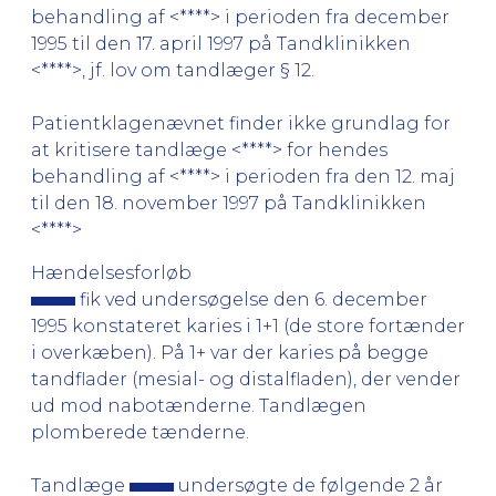
behandling af <****> i perioden fra december
1995 til den 17. april 1997 på Tandklinikken
<****>, jf. lov om tandlæger § 12.
Patientklagenævnet finder ikke grundlag for
at kritisere tandlæge <****> for hendes
behandling af <****> i perioden fra den 12. maj
til den 18. november 1997 på Tandklinikken
<****>
Hændelsesforløb
fik ved undersøgelse den 6. december
1995 konstateret karies i 1+1 (de store fortænder
i overkæben). På 1+ var der karies på begge
tandflader (mesial- og distalfladen), der vender
ud mod nabotænderne. Tandlægen
plomberede tænderne.
Tandlæge
undersøgte de følgende 2 år