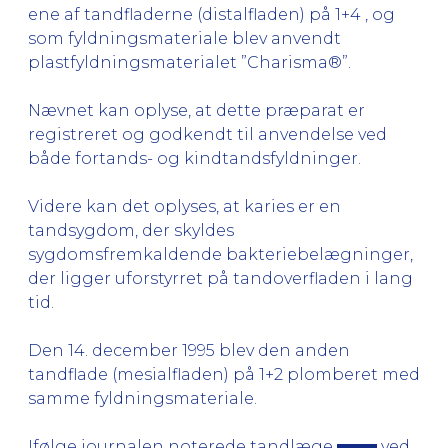
ene af tandfladerne (distalfladen) på 1+4 , og
som fyldningsmateriale blev anvendt
plastfyldningsmaterialet ”Charisma®”.
Nævnet kan oplyse, at dette præparat er
registreret og godkendt til anvendelse ved
både fortands- og kindtandsfyldninger.
Videre kan det oplyses, at karies er en
tandsygdom, der skyldes
sygdomsfremkaldende bakteriebelægninger,
der ligger uforstyrret på tandoverfladen i lang
tid.
Den 14. december 1995 blev den anden
tandflade (mesialfladen) på 1+2 plomberet med
samme fyldningsmateriale.
Ifølge journalen noterede tandlæge
ved