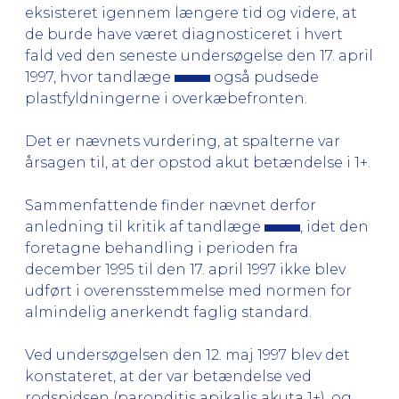
eksisteret igennem længere tid og videre, at
de burde have været diagnosticeret i hvert
fald ved den seneste undersøgelse den 17. april
1997, hvor tandlæge
også pudsede
plastfyldningerne i overkæbefronten.
Det er nævnets vurdering, at spalterne var
årsagen til, at der opstod akut betændelse i 1+.
Sammenfattende finder nævnet derfor
anledning til kritik af tandlæge
, idet den
foretagne behandling i perioden fra
december 1995 til den 17. april 1997 ikke blev
udført i overensstemmelse med normen for
almindelig anerkendt faglig standard.
Ved undersøgelsen den 12. maj 1997 blev det
konstateret, at der var betændelse ved
rodspidsen (paronditis apikalis akuta 1+), og