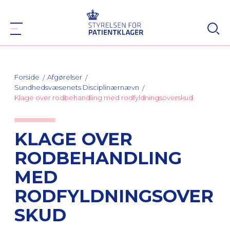
Forside
Afgørelser
Sundhedsvæsenets Disciplinærnævn
Klage over rodbehandling med rodfyldningsoverskud
KLAGE OVER
RODBEHANDLING
MED
RODFYLDNINGSOVER
SKUD