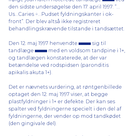
den sidste undersøgelse den 17. april 1997: ”…
Us…Caries ÷…Pudset fyldningskanter i ok-
front”. Der blev altså ikke registreret
behandlingskrævende tilstande i tandsættet.
Den 12. maj 1997 henvendte
sig til
tandlæge
med en voldsom tandpine i 1+,
og tandlægen konstaterede, at der var
betændelse ved rodspidsen (paronditis
apikalis akuta 1+).
Det er nævnets vurdering, at røntgenbillede
optaget den 12. maj 1997 viser, at begge
plastfyldninger i 1+ er defekte. Der kan ses
spalter ved fyldningerne specielt i den del af
fyldningerne, der vender op mod tandkødet
(den gingivale del).