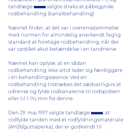
tandlæge
valgte straks at påbegynde
rodbehandling (kanalbehandling).
Nævnet finder, at det var i overensstemmelse
med normen for almindelig anerkendt faglig
standard at foretage rodbehandling, når der
var opstået akut betændelse i en tandnerve.
Nævnet kan oplyse, at en sådan
rodbehandling ikke altid lader sig færdiggøre
i én behandlingsseance. Ved en
rodbehandling tilstræbes det sædvanligvis at
udrense og fylde rodkanalerne til rodspidsen
eller til 1-1½ mm fra denne.
Den 29. maj 1997 valgte tandlæge
, at
rodfylde tanden med et rodfyldningsmateriale
(AH26/guttaperka), der er godkendt til