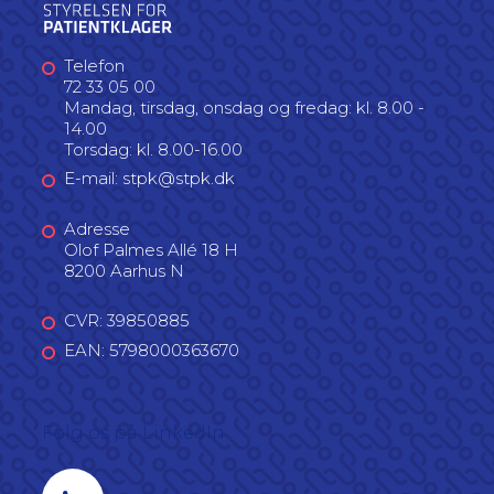
Telefon
72 33 05 00
Mandag, tirsdag, onsdag og fredag: kl. 8.00 -
14.00
Torsdag: kl. 8.00-16.00
E-mail: stpk@stpk.dk
Adresse
Olof Palmes Allé 18 H
8200 Aarhus N
CVR: 39850885
EAN: 5798000363670
Følg os på LinkedIn
Linkedin profil