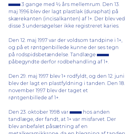
3 gange med ½ års mellemrum. Den 13.
maj 1996 blev der lagt plastlak (duraphat) på
skærekanten (incisalkanten) af 1+. Der blev ved
disse 3 undersøgelser ikke registreret karies.
Den 12. maj 1997 var der voldsom tandpine i 1+,
og på et røntgenbillede kunne der ses tegn
på rodspidsbetændelse. Tandlæge
påbegyndte derfor rodbehandling af 1+.
Den 29. maj 1997 blev 1+ rodfyldt, og den 12. juni
blev der lagt en plastfyldning i tanden. Den 18.
november 1997 blev der taget et
røntgenbillede af 1+.
Den 23. oktober 1998 var
hos anden
tandlæge, der fandt, at 1+ var misfarvet. Der
blev anbefalet påsætning af en
metalkeramikkrone, da en blegning af tanden