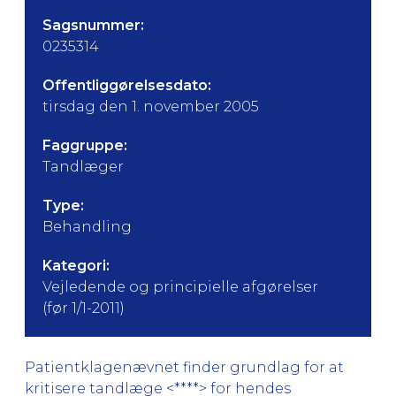
Sagsnummer:
0235314
Offentliggørelsesdato:
tirsdag den 1. november 2005
Faggruppe:
Tandlæger
Type:
Behandling
Kategori:
Vejledende og principielle afgørelser
(før 1/1-2011)
Patientklagenævnet finder grundlag for at
kritisere tandlæge <****> for hendes