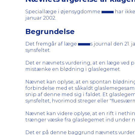
Speciallæge i øjensygdomme
har ikke
januar 2002.
Begrundelse
Det fremgår af læge
s journal den 21. 
synsfeltet.
Det er nævnets vurdering, at en læge ved p
mistænke en blødning i glaslegemet.
Nævnet kan oplyse, at en spontan blødning 
forbindelse med et såkaldt glaslemegesamm
snip af denne med sig i faldet. Et glasleg
synsfeltet, hvorimod streger eller "fluesvær
Nævnet kan videre oplyse, at en rift i nethi
trænger væske fra glaslegemet ind under 
Det er på denne baggrund nævnets vurder