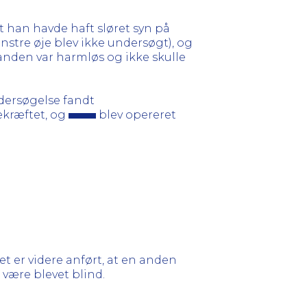
at han havde haft sløret syn på
nstre øje blev ikke undersøgt), og
tanden var harmløs og ikke skulle
dersøgelse fandt
ekræftet, og
blev opereret
t er videre anført, at en anden
 være blevet blind.