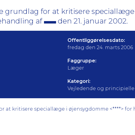
 grundlag for at kritisere speciallæge 
ehandling af
den 21. januar 2002.
Offentliggørelsesdato:
fredag den 24. marts 2006
Faggruppe:
Læger
Kategori:
Vejledende og principielle a
 at kritisere speciallæge i øjensygdomme <****> for h