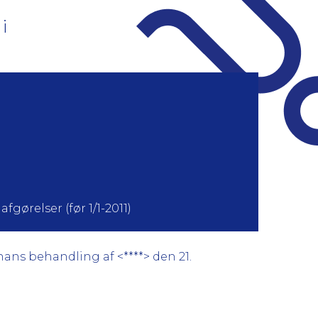
i
fgørelser (før 1/1-2011)
ans behandling af <****> den 21.