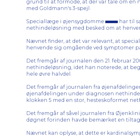
grund til at formode, at der var tale om en 
med Goldmann's 3-spejl.
Speciallæge i øjensygdomme
har til 
nethindeløsning med besked om at henvend
Nævnet finder, at det var relevant, at speci
henvende sig omgående ved symptomer på b
Det fremgår af journalen den 21. februar 2
nethindeløsning, idet han noterede, at begg
hele øvre halvdel.
Det fremgår af journalen fra øjenafdelinge
øjenafdelingen under diagnosen nethindelø
klokken 5 med en stor, hesteskoformet neth
Det fremgår af såvel journalen fra Øjenkli
døgnet forinden havde bemærket en tilta
Nævnet kan oplyse, at dette er kardinalsy