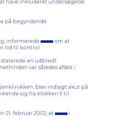
e at have inkluderet undersøgelse
e på begyndende
ng, informerede
om at
id til kontrol.
nstaterede en udbredt
nethinden var således afløst i
jenklinikken, blev indlagt akut på
ende sig fra klokken 9 til
den 21. februar 2002, at
i