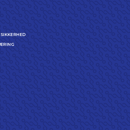
TSIKKERHED
ÆRING