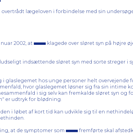
 overtrådt lægeloven i forbindelse med sin undersøg
januar 2002, at
klagede over sløret syn på højre øje
ludseligt indsættende sløret syn med sorte streger i 
i glaslegemet hos unge personer helt overvejende for
enfald, hvor glaslegemet løsner sig fra sin intime 
emesammenfald i sig selv kan fremkalde sløret syn og 
m" er udtryk for blødning.
nden i løbet af kort tid kan udvikle sig til en nethind
nethinden.
ing, at de symptomer som
fremførte skal afste