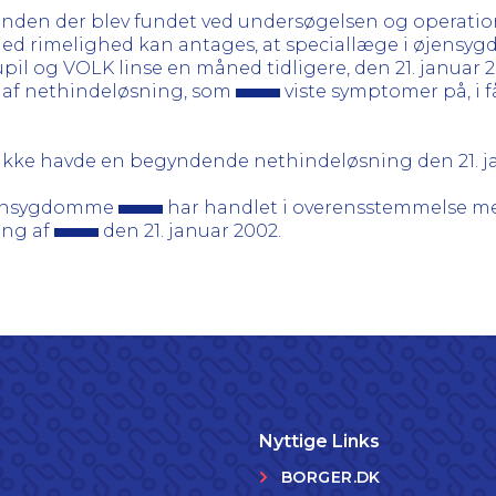
thinden der blev fundet ved undersøgelsen og operati
ke med rimelighed kan antages, at speciallæge i øjen
l og VOLK linse en måned tidligere, den 21. januar 20
 af nethindeløsning, som
viste symptomer på, i 
ikke havde en begyndende nethindeløsning den 21. j
 øjensygdomme
har handlet i overensstemmelse me
ing af
den 21. januar 2002.
Nyttige Links
BORGER.DK