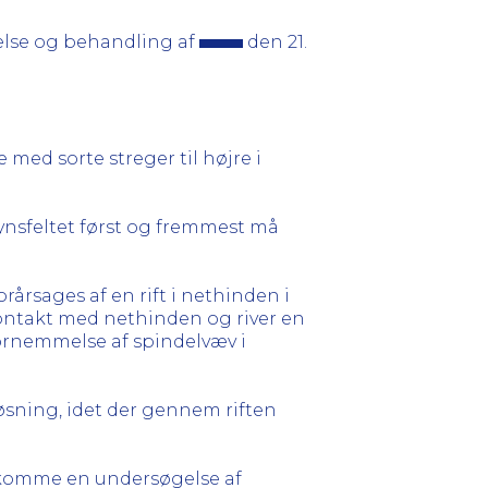
else og behandling af
den 21.
 med sorte streger til højre i
synsfeltet først og fremmest må
årsages af en rift i nethinden i
kontakt med nethinden og river en
fornemmelse af spindelvæv i
eløsning, idet der gennem riften
dkomme en undersøgelse af