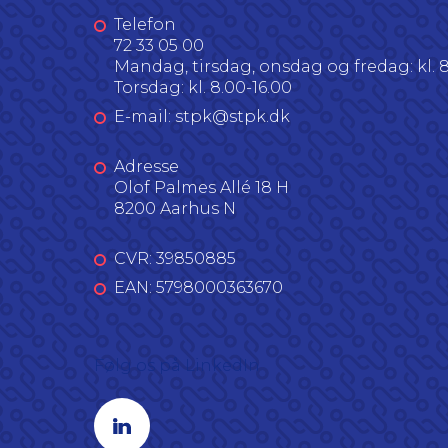
Telefon
72 33 05 00
Mandag, tirsdag, onsdag og fredag: kl. 8
Torsdag: kl. 8.00-16.00
E-mail: stpk@stpk.dk
Adresse
Olof Palmes Allé 18 H
8200 Aarhus N
CVR: 39850885
EAN: 5798000363670
Følg os på LinkedIn
Linkedin profil