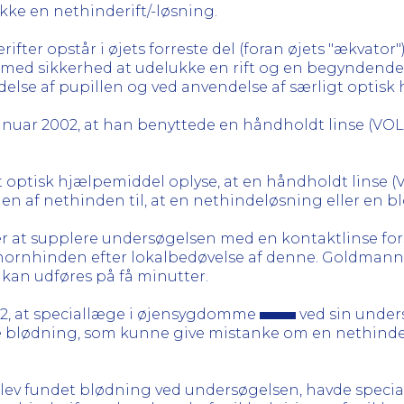
ke en nethinderift/-løsning.
ifter opstår i øjets forreste del (foran øjets "ækvator
or med sikkerhed at udelukke en rift og en begynden
else af pupillen og ved anvendelse af særligt optisk
 januar 2002, at han benyttede en håndholdt linse (V
 optisk hjælpemiddel oplyse, at en håndholdt linse (
erien af nethinden til, at en nethindeløsning eller en b
er at supplere undersøgelsen med en kontaktlinse for
hornhinden efter lokalbedøvelse af denne. Goldmann's
 kan udføres på få minutter.
002, at speciallæge i øjensygdomme
ved sin under
ødning, som kunne give mistanke om en nethinderift. 
e blev fundet blødning ved undersøgelsen, havde spe