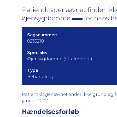
Patientklagenævnet finder ikke
øjensygdomme
for hans b
Sagsnummer:
0235210
Speciale:
Øjensygdomme (oftalmologi)
Type:
Behandling
Patientklagenævnet finder ikke grundlag for
januar 2002.
Hændelsesforløb