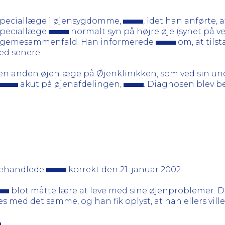
 speciallæge i øjensygdomme,
, idet han anførte, 
 speciallæge
normalt syn på højre øje (synet på ve
aslegemesammenfald. Han informerede
om, at tils
ed senere.
l en anden øjenlæge på Øjenklinikken, som ved sin un
akut på øjenafdelingen,
. Diagnosen blev b
behandlede
korrekt den 21. januar 2002.
blot måtte lære at leve med sine øjenproblemer. De
s med det samme, og han fik oplyst, at han ellers ville
n