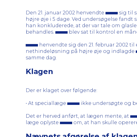
Den 21. januar 2002 henvendte
sig til
højre øje i 5 dage. Ved undersøgelse fandt
han konkluderede, at der var tale om gl
behandles.
blev sat til kontrol en mån
henvendte sig den 21. februar 2002 ti
nethindeløsning på højre øje og indlagde
samme dag.
Klagen
Der er klaget over følgende:
• At speciallæge
ikke undersøgte og 
Det er herved anført, at lægen mente, at
læge oplyste
om, at han skulle operere
Nævnets afgørelse af klage