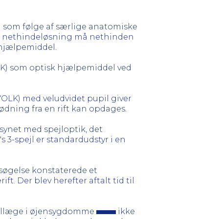
") som følge af særlige anatomiske
de nethindeløsning må nethinden
 hjælpemiddel.
OLK) som optisk hjælpemiddel ved
VOLK) med veludvidet pupil giver
lødning fra en rift kan opdages.
synet med spejloptik, det
 3-spejl er standardudstyr i en
søgelse konstaterede et
Der blev herefter aftalt tid til
ciallæge i øjensygdomme
ikke