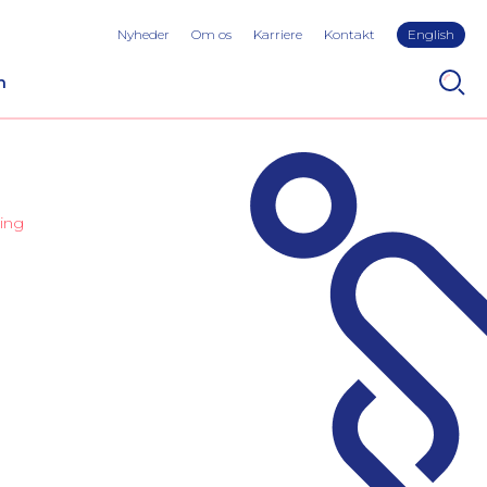
Nyheder
Om os
Karriere
Kontakt
English
n
ing