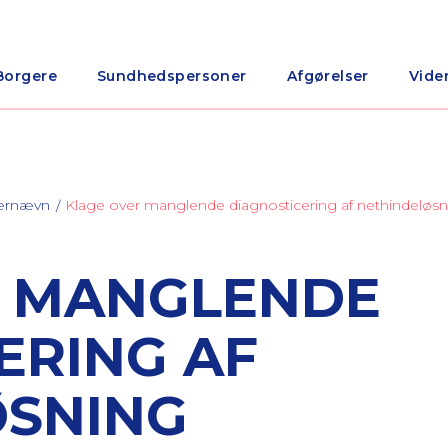
Borgere
Sundhedspersoner
Afgørelser
Vide
nærnævn
Klage over manglende diagnosticering af nethindeløsn
R MANGLENDE
ERING AF
ØSNING