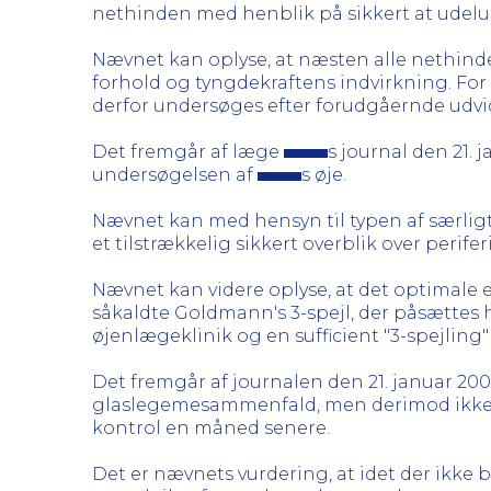
nethinden med henblik på sikkert at udeluk
Nævnet kan oplyse, at næsten alle nethinder
forhold og tyngdekraftens indvirkning. F
derfor undersøges efter forudgåernde udvid
Det fremgår af læge
s journal den 21.
undersøgelsen af
s øje.
Nævnet kan med hensyn til typen af særligt
et tilstrækkelig sikkert overblik over perif
Nævnet kan videre oplyse, at det optimale 
såkaldte Goldmann's 3-spejl, der påsættes 
øjenlægeklinik og en sufficient "3-spejling"
Det fremgår af journalen den 21. januar 2
glaslegemesammenfald, men derimod ikke bl
kontrol en måned senere.
Det er nævnets vurdering, at idet der ikk