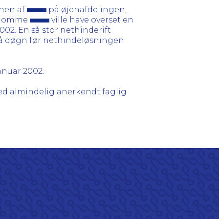
onen af
på øjenafdelingen,
sygdomme
ville have overset en
02. En så stor nethinderift
få døgn før nethindeløsningen
anuar 2002.
d almindelig anerkendt faglig