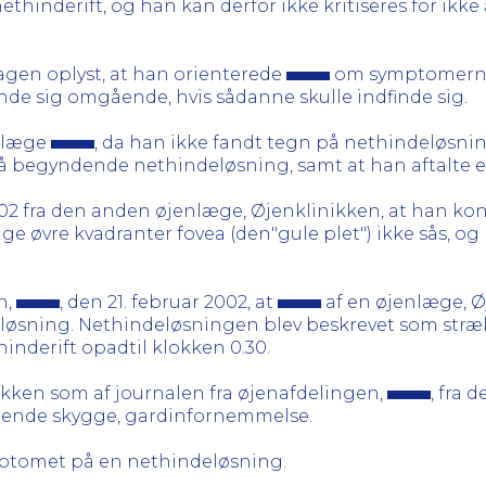
nethinderift, og han kan derfor ikke kritiseres for ikk
sagen oplyst, at han orienterede
om symptomern
e sig omgående, hvis sådanne skulle indfinde sig.
allæge
, da han ikke fandt tegn på nethindeløsni
egyndende nethindeløsning, samt at han aftalte en t
002 fra den anden øjenlæge, Øjenklinikken, at han ko
e øvre kvadranter fovea (den"gule plet") ikke sås, og 
n,
, den 21. februar 2002, at
af en øjenlæge, Ø
sning. Nethindeløsningen blev beskrevet som strækk
inderift opadtil klokken 0.30.
nikken som af journalen fra øjenafdelingen,
, fra 
gende skygge, gardinfornemmelse.
mptomet på en nethindeløsning.