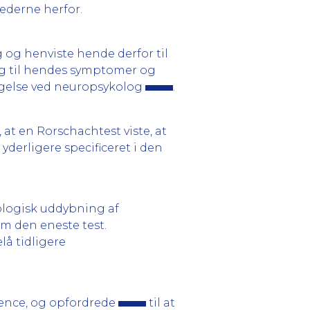
ederne herfor.
 og henviste hende derfor til
ag til hendes symptomer og
øgelse ved neuropsykolog
.
 at en Rorschachtest viste, at
 yderligere specificeret i den
kologisk uddybning af
m den eneste test.
elå tidligere
ence, og opfordrede
til at