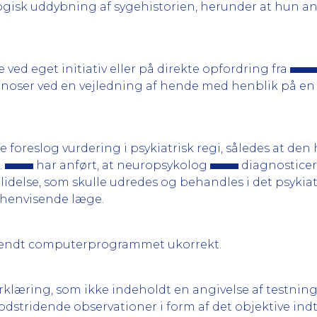
logisk uddybning af sygehistorien, herunder at hun a
 ved eget initiativ eller på direkte opfordring fra
oser ved en vejledning af hende med henblik på en 
ke foreslog vurdering i psykiatrisk regi, således at d
.
har anført, at neuropsykolog
diagnostice
k lidelse, som skulle udredes og behandles i det psykia
 henvisende læge.
vendt computerprogrammet ukorrekt.
klæring, som ikke indeholdt en angivelse af testnin
odstridende observationer i form af det objektive ind