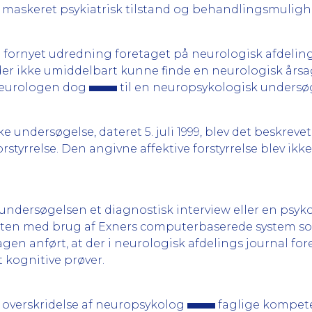
 maskeret psykiatrisk tilstand og behandlingsmuligh
 fornyet udredning foretaget på neurologisk afdeling
 der ikke umiddelbart kunne finde en neurologisk års
 neurologen dog
til en neuropsykologisk unders
ndersøgelse, dateret 5. juli 1999, blev det beskrevet,
rstyrrelse. Den angivne affektive forstyrrelse blev ikke
 undersøgelsen et diagnostisk interview eller en psy
ten med brug af Exners computerbaserede system so
sagen anført, at der i neurologisk afdelings journal for
 kognitive prøver.
overskridelse af neuropsykolog
faglige kompet