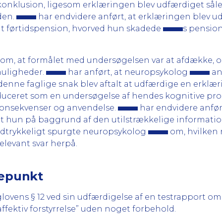
 konklusion, ligesom erklæringen blev udfærdiget sål
den.
har endvidere anført, at erklæringen blev 
endt førtidspension, hvorved hun skadede
s pensio
om, at formålet med undersøgelsen var at afdække, om
muligheder.
har anført, at neuropsykolog
ang
 denne faglige snak blev aftalt at udfærdige en erklæ
oduceret som en undersøgelse af hendes kognitive 
konsekvenser og anvendelse.
har endvidere anført
t hun på baggrund af den utilstrækkelige information 
udtrykkeligt spurgte neuropsykolog
om, hvilken 
elevant svar herpå.
gepunkt
lovens § 12 ved sin udfærdigelse af en testrapport o
fektiv forstyrrelse” uden noget forbehold.