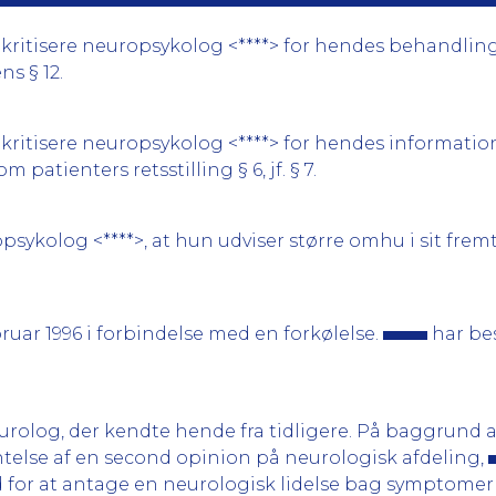
ritisere neuropsykolog <****> for hendes behandling af
ns § 12.
kritisere neuropsykolog <****> for hendes information
m patienters retsstilling § 6, jf. § 7.
ykolog <****>, at hun udviser større omhu i sit fremti
ruar 1996 i forbindelse med en forkølelse.
har bes
eurolog, der kendte hende fra tidligere. På baggrund
lse af en second opinion på neurologisk afdeling,
d for at antage en neurologisk lidelse bag symptome