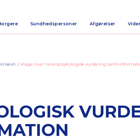
Borgere
Sundhedspersoner
Afgørelser
Vide
nærnævn
Klage over neuropsykologisk vurdering samt informat
OLOGISK VURDE
RMATION