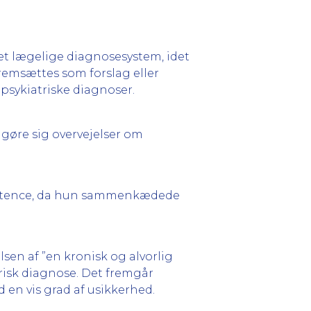
et lægelige diagnosesystem, idet
remsættes som forslag eller
psykiatriske diagnoser.
 gøre sig overvejelser om
petence, da hun sammenkædede
sen af ”en kronisk og alvorlig
atrisk diagnose. Det fremgår
 en vis grad af usikkerhed.