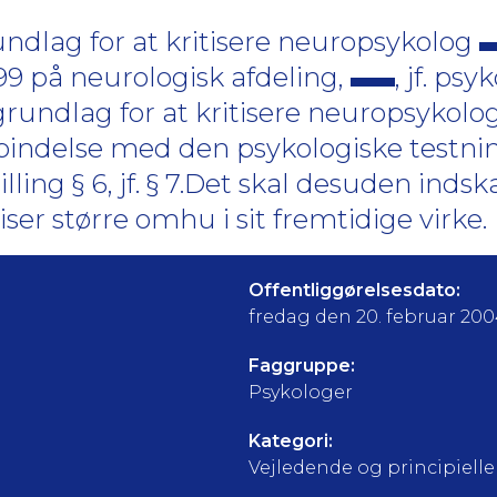
ndlag for at kritisere neuropsykolog
999 på neurologisk afdeling,
, jf. ps
rundlag for at kritisere neuropsykolo
rbindelse med den psykologiske testning
tilling § 6, jf. § 7.Det skal desuden ind
iser større omhu i sit fremtidige virke.
Offentliggørelsesdato:
fredag den 20. februar 20
Faggruppe:
Psykologer
Kategori:
Vejledende og principielle a