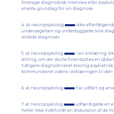
foretage diagnostisk interview eller psyko
eneste grundlag for sin diagnose.
4. at neuropsykolog
ikke efterfølgende
undersøgelsen og underbyggede sine diagn
stillede diagnoser.
5. at neuropsykolog
i sin erklæring ik
stilling, om der skulle foranstaltes en sådan
tidligere diagnosticeret alvorlig psykiatris
kommunikeret videre i erklæringen til den
6. at neuropsykolog
har udført og an
7. at neuropsykolog
udfærdigede en er
heller ikke indeholdt en diskussion af de m