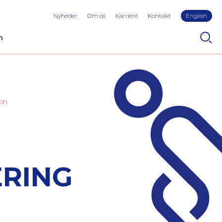
Nyheder
Om os
Karriere
Kontakt
English
n
ion
RING