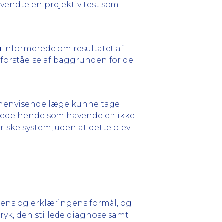
nvendte en projektiv test som
informerede om resultatet af
forståelse af baggrunden for de
en henvisende læge kunne tage
rede hende som havende en ikke
triske system, uden at dette blev
gens og erklæringens formål, og
tryk, den stillede diagnose samt