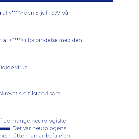
 <****> den 5. juli 1999 på
 af <****> i forbindelse med den
dige virke.
krevet sin tilstand som
 af de mange neurologiske
. Det var neurologens
rne, måtte man anbefale en