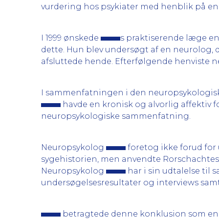
vurdering hos psykiater med henblik på en
I 1999 ønskede
s praktiserende læge en
dette. Hun blev undersøgt af en neurolog,
afsluttede hende. Efterfølgende henviste
I sammenfatningen i den neuropsykologiske u
havde en kronisk og alvorlig affektiv fo
neuropsykologiske sammenfatning.
Neuropsykolog
foretog ikke forud for
sygehistorien, men anvendte Rorschachtes
Neuropsykolog
har i sin udtalelse til 
undersøgelsesresultater og interviews samt
betragtede denne konklusion som en 