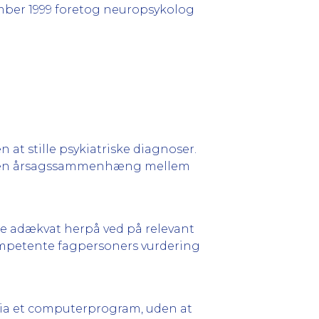
ember 1999 foretog neuropsykolog
t stille psykiatriske diagnoser.
re en årsagssammenhæng mellem
de adækvat herpå ved på relevant
petente fagpersoners vurdering
 via et computerprogram, uden at