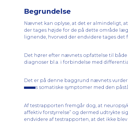
Begrundelse
Nævnet kan oplyse, at det er almindeligt, 
der tages højde for de på dette område læg
lignende, hvorved der endvidere tages det
Det hører efter nævnets opfattelse til båd
diagnoser bl.a. i forbindelse med different
Det er på denne baggrund nævnets vurder
s somatiske symptomer med den påståe
Af testrapporten fremgår dog, at neurops
affektiv forstyrrelse” og dermed udtrykte si
endvidere af testrapporten, at det ikke ble