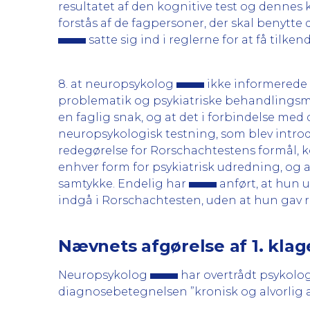
resultatet af den kognitive test og dennes
forstås af de fagpersoner, der skal benytte 
satte sig ind i reglerne for at få tilk
8. at neuropsykolog
ikke informerede 
problematik og psykiatriske behandlings
en faglig snak, og at det i forbindelse med
neuropsykologisk testning, som blev intr
redegørelse for Rorschachtestens formål, 
enhver form for psykiatrisk udredning, og a
samtykke. Endelig har
anført, at hun 
indgå i Rorschachtesten, uden at hun gav r
Nævnets afgørelse af 1. kla
Neuropsykolog
har overtrådt psykolog
diagnosebetegnelsen ”kronisk og alvorlig af