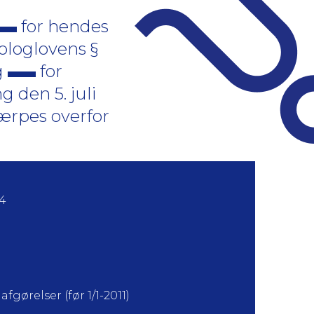
for hendes
ykologlovens §
g
for
 den 5. juli
skærpes overfor
04
fgørelser (før 1/1-2011)