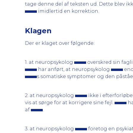
tage denne del af teksten ud. Dette blev
imidlertid en korrektion.
Klagen
Der er klaget over følgende:
1. at neuropsykolog
overskred sin fagl
har anført, at neuropsykolog
end
s somatiske symptomer og den påståede
2. at neuropsykolog
ikke i efterforlø
vis at sørge for at korrigere sine fejl.
ha
af
.
3. at neuropsykolog
foretog en psykiat