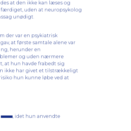
edes at den ikke kan læses og
udfærdiget, uden at neuropsykolog
nssag unødigt.
 der var en psykiatrisk
av, at første samtale alene var
ring, herunder en
problemer og uden nærmere
, at hun havde frabedt sig
ikke har givet et tilstrækkeligt
risiko hun kunne løbe ved at
m
, idet hun anvendte