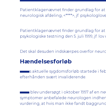
Patientklagenævnet finder grundlag for at k
neurologisk afdeling, <****>, jf. psykologlove
Patientklagenævnet finder grundlag for at 
psykologiske testning den 5. juli 1999, jf. lov o
Det skal desuden indskærpes overfor neurops
Hændelsesforløb
s aktuelle sygdomsforløb startede i feb
efterhånden svært invaliderende.
blev undersøgt i oktober 1997 af en n
symptomer anbefalede neurologen indhente
vurdering, at hvis man ikke fandt baggrun