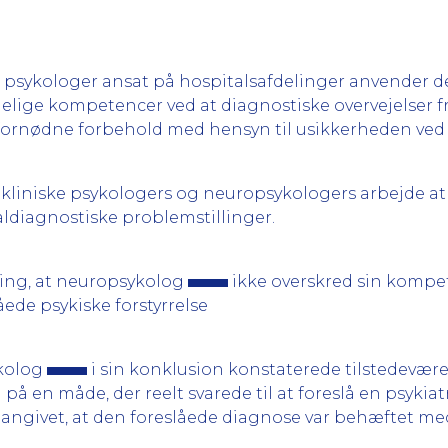
at psykologer ansat på hospitalsafdelinger anvender d
elige kompetencer ved at diagnostiske overvejelser f
 fornødne forbehold med hensyn til usikkerheden ved 
e kliniske psykologers og neuropsykologers arbejde at
ialdiagnostiske problemstillinger.
ing, at neuropsykolog
ikke overskred sin kom
de psykiske forstyrrelse
ykolog
i sin konklusion konstaterede tilstedeværel
g på en måde, der reelt svarede til at foreslå en psyki
v angivet, at den foreslåede diagnose var behæftet med