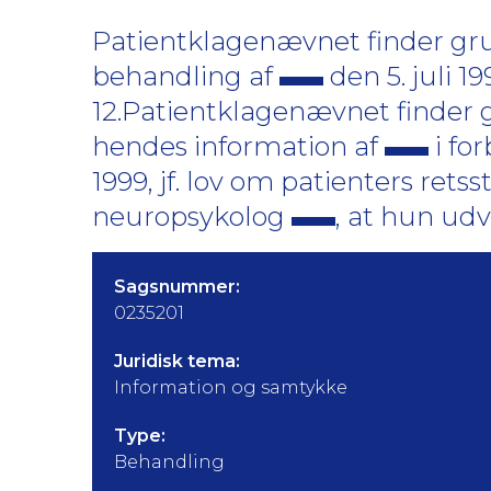
Patientklagenævnet finder gru
behandling af
den 5. juli 1
12.Patientklagenævnet finder g
hendes information af
i fo
1999, jf. lov om patienters retss
neuropsykolog
, at hun udv
Sagsnummer:
0235201
Juridisk tema:
Information og samtykke
Type:
Behandling