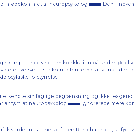
 ikke imødekommet af neuropsykolog
. Den 1. nov
ige kompetence ved som konklusion på undersøgelsen a
videre overskred sin kompetence ved at konklude
 psykiske forstyrrelse.
bet erkendte sin faglige begrænsning og ikke reagere
r anført, at neuropsykolog
ignorerede mere kom
risk vurdering alene ud fra en Rorschachtest, udført