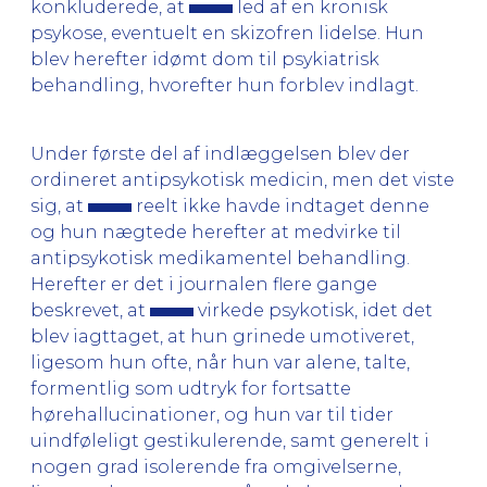
konkluderede, at
led af en kronisk
psykose, eventuelt en skizofren lidelse. Hun
blev herefter idømt dom til psykiatrisk
behandling, hvorefter hun forblev indlagt.
Under første del af indlæggelsen blev der
ordineret antipsykotisk medicin, men det viste
sig, at
reelt ikke havde indtaget denne
og hun nægtede herefter at medvirke til
antipsykotisk medikamentel behandling.
Herefter er det i journalen flere gange
beskrevet, at
virkede psykotisk, idet det
blev iagttaget, at hun grinede umotiveret,
ligesom hun ofte, når hun var alene, talte,
formentlig som udtryk for fortsatte
hørehallucinationer, og hun var til tider
uindføleligt gestikulerende, samt generelt i
nogen grad isolerende fra omgivelserne,