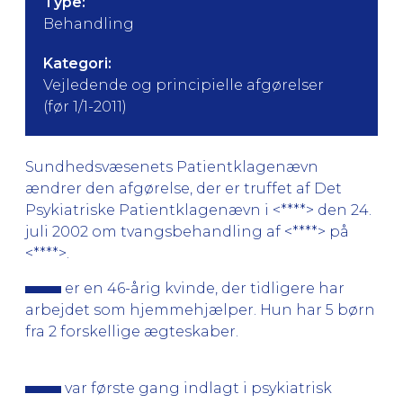
Type:
Behandling
Kategori:
Vejledende og principielle afgørelser
(før 1/1-2011)
Sundhedsvæsenets Patientklagenævn
ændrer den afgørelse, der er truffet af Det
Psykiatriske Patientklagenævn i <****> den 24.
juli 2002 om tvangsbehandling af <****> på
<****>.
er en 46-årig kvinde, der tidligere har
arbejdet som hjemmehjælper. Hun har 5 børn
fra 2 forskellige ægteskaber.
var første gang indlagt i psykiatrisk