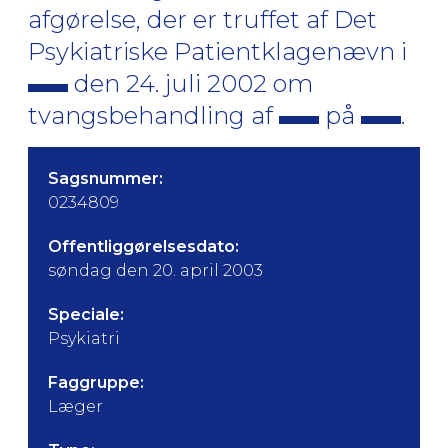
afgørelse, der er truffet af Det
Psykiatriske Patientklagenævn i
den 24. juli 2002 om
tvangsbehandling af
på
.
Sagsnummer:
0234809
Offentliggørelsesdato:
søndag den 20. april 2003
Speciale:
Psykiatri
Faggruppe:
Læger