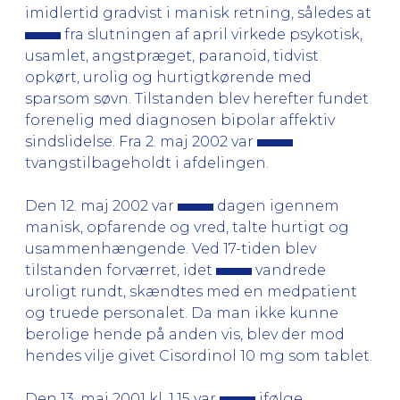
imidlertid gradvist i manisk retning, således at
fra slutningen af april virkede psykotisk,
usamlet, angstpræget, paranoid, tidvist
opkørt, urolig og hurtigtkørende med
sparsom søvn. Tilstanden blev herefter fundet
forenelig med diagnosen bipolar affektiv
sindslidelse. Fra 2. maj 2002 var
tvangstilbageholdt i afdelingen.
Den 12. maj 2002 var
dagen igennem
manisk, opfarende og vred, talte hurtigt og
usammenhængende. Ved 17-tiden blev
tilstanden forværret, idet
vandrede
uroligt rundt, skændtes med en medpatient
og truede personalet. Da man ikke kunne
berolige hende på anden vis, blev der mod
hendes vilje givet Cisordinol 10 mg som tablet.
Den 13. maj 2001 kl. 1.15 var
ifølge