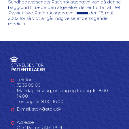
Sundhedsvæsenets Patientklagenævn kan på denne
baggrund tiltræde den afgørelse, der er truffet af Det
Psykiatriske Patientklagenævn i
den 16. maj
2002 for så vidt angår indgivelse af beroligende
medicin.
Telefon
72 33 05 00
Mandag, tirsdag, onsdag og fredag: kl. 8.00 -
14.00
Torsdag: kl. 8.00-16.00
E-mail: stpk@stpk.dk
Adresse
Olof Palmes Allé 18 H