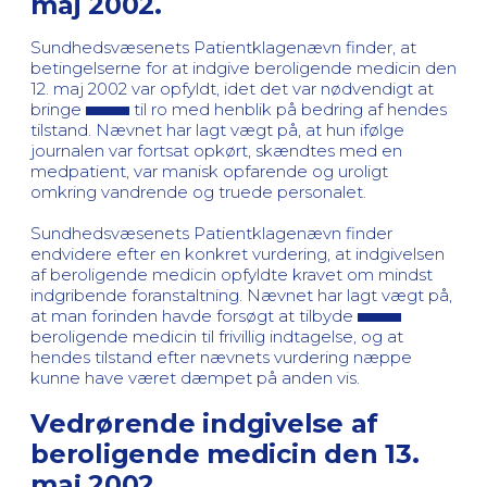
maj 2002.
Sundhedsvæsenets Patientklagenævn finder, at
betingelserne for at indgive beroligende medicin den
12. maj 2002 var opfyldt, idet det var nødvendigt at
bringe
til ro med henblik på bedring af hendes
tilstand. Nævnet har lagt vægt på, at hun ifølge
journalen var fortsat opkørt, skændtes med en
medpatient, var manisk opfarende og uroligt
omkring vandrende og truede personalet.
Sundhedsvæsenets Patientklagenævn finder
endvidere efter en konkret vurdering, at indgivelsen
af beroligende medicin opfyldte kravet om mindst
indgribende foranstaltning. Nævnet har lagt vægt på,
at man forinden havde forsøgt at tilbyde
beroligende medicin til frivillig indtagelse, og at
hendes tilstand efter nævnets vurdering næppe
kunne have været dæmpet på anden vis.
Vedrørende indgivelse af
beroligende medicin den 13.
maj 2002.