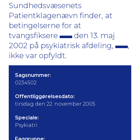
Sundhedsvæsenets
Patientklagenævn finder, at
betingelserne for at
tvangsfiksere
den 13. maj
2002 på psykiatrisk afdeling,
,
ikke var opfyldt.
Sagsnummer:
0234502
Offentliggørelsesdato:
tirsdag den 22. november 2005
Speciale:
Psykiatri
Faggruppe: