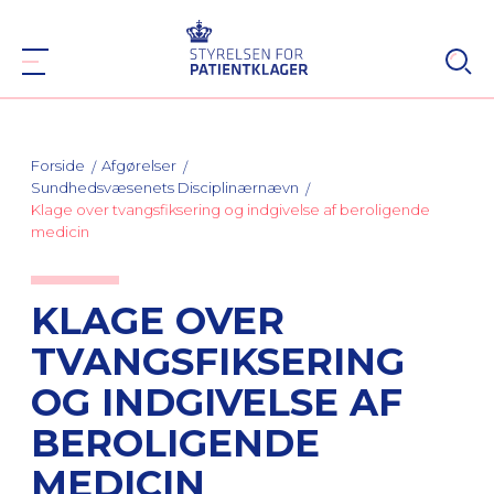
Forside
Afgørelser
Sundhedsvæsenets Disciplinærnævn
Klage over tvangsfiksering og indgivelse af beroligende
medicin
KLAGE OVER
TVANGSFIKSERING
OG INDGIVELSE AF
BEROLIGENDE
MEDICIN