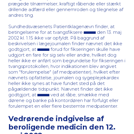
prægede tilnærmelser, kraftigt råbende eller stærkt
drillende adfærd eller gennemroden og tilegnelse af
andres ting.
Sundhedsvæsenets Patientklagenævn finder, at
betingelserne for at tvangsfiksere
den 13. maj
2002 kl. 1.15 ikke var opfyldt. På baggrund af
beskrivelsen i lægejournalen finder nævnet det ikke
godtgjort, at
forud for fikseringen skulle have
udgjort en fare for sig selv eller andre, hvilket dog
heller ikke er anført som begrundelse for fikseringen i
tvangsprotokollen, hvor indikationen blev angivet
som "forulempelse" (af medpatienter), hvilket efter
nævnets opfattelse, journalen og sygeplejekardex
heller ikke synes at have fundet sted på det
pågældende tidspunkt. Nævnet finder det ikke
godtgjort, at
ved at råbe, smække med
dørene og banke på kontordøren har forfulgt eller
forulempet en eller flere bestemte medpatienter.
Vedrørende indgivelse af
beroligende medicin den 12.