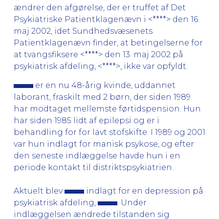
ændrer den afgørelse, der er truffet af Det
Psykiatriske Patientklagenævn i <****> den 16.
maj 2002, idet Sundhedsvæsenets
Patientklagenævn finder, at betingelserne for
at tvangsfiksere <****> den 13. maj 2002 på
psykiatrisk afdeling, <****>, ikke var opfyldt.
er en nu 48-årig kvinde, uddannet
laborant, fraskilt med 2 børn, der siden 1989
har modtaget mellemste førtidspension. Hun
har siden 1985 lidt af epilepsi og er i
behandling for for lavt stofskifte. I 1989 og 2001
var hun indlagt for manisk psykose, og efter
den seneste indlæggelse havde hun i en
periode kontakt til distriktspsykiatrien.
Aktuelt blev
indlagt for en depression på
psykiatrisk afdeling,
. Under
indlæggelsen ændrede tilstanden sig