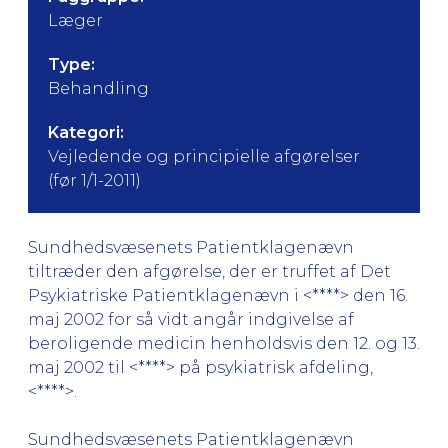
Læger
Type:
Behandling
Kategori:
Vejledende og principielle afgørelser
(før 1/1-2011)
Sundhedsvæsenets Patientklagenævn
tiltræder den afgørelse, der er truffet af Det
Psykiatriske Patientklagenævn i <****> den 16.
maj 2002 for så vidt angår indgivelse af
beroligende medicin henholdsvis den 12. og 13.
maj 2002 til <****> på psykiatrisk afdeling,
<****>.
Sundhedsvæsenets Patientklagenævn