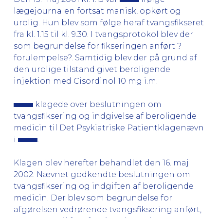
lægejournalen fortsat manisk, opkørt og
urolig. Hun blev som følge heraf tvangsfikseret
fra kl. 1.15 til kl. 9.30. I tvangsprotokol blev der
som begrundelse for fikseringen anført ?
forulempelse?. Samtidig blev der på grund af
den urolige tilstand givet beroligende
injektion med Cisordinol 10 mg i.m.
klagede over beslutningen om
tvangsfiksering og indgivelse af beroligende
medicin til Det Psykiatriske Patientklagenævn
i
.
Klagen blev herefter behandlet den 16. maj
2002. Nævnet godkendte beslutningen om
tvangsfiksering og indgiften af beroligende
medicin. Der blev som begrundelse for
afgørelsen vedrørende tvangsfiksering anført,