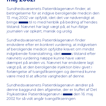
Sundhedsvæsenets Patientklagenævn finder, at
betingelserne for at indgive beroligende medicin den
13. maj 2002 var opfyldt, idet det var nødvendigt at
bringe
til ro med henblik på bedring af hendes
tilstand. Nævnet har lagt vægt på, at hun ifølge
journalen var opkørt, manisk og urolig.
Sundhedsvæsenets Patientklagenævn finder
endvidere efter en konkret vurdering, at indgivelsen
af beroligende medicin opfyldte kravet om mindst
indgribende foranstaltning, idet
s tilstand efter
nævnets vurdering næppe kunne have været
dæmpet på anden vis. Nævnet har endvidere lagt
vægt på, at den beroligende injektion blev givet i
forlængelse af tvangsfikseringen og dermed kunne
være med til at afkorte varigheden af denne.
Sundhedsvæsenets Patientklagenævn ændrer på
denne baggrund den afgørelse, der er truffet af Det
Psykiatriske Patientklagenævn i
den 16. maj
2002 for så vidt angår tvangsfikseringen.