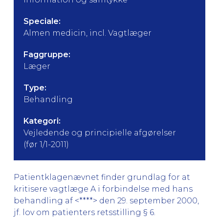
Speciale:
Almen medicin, incl. Vagtlæger
Faggruppe:
Læger
Type:
Behandling
Kategori:
Vejledende og principielle afgørelser
(før 1/1-2011)
Patientklagenævnet finder grundlag for at
kritisere vagtlæge A i forbindelse med hans
behandling af <****> den 29. september 2000,
jf. lov om patienters retsstilling § 6.