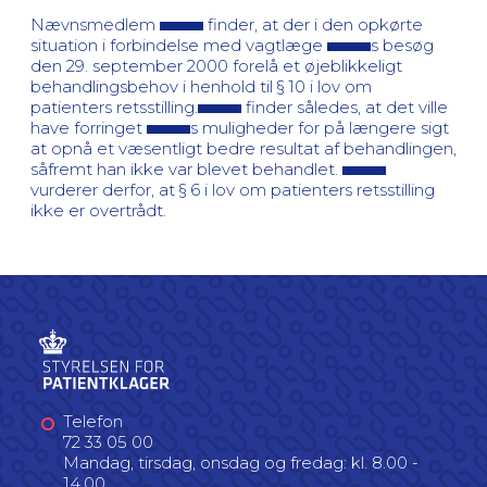
Nævnsmedlem
finder, at der i den opkørte
situation i forbindelse med vagtlæge
s besøg
den 29. september 2000 forelå et øjeblikkeligt
behandlingsbehov i henhold til § 10 i lov om
patienters retsstilling.
finder således, at det ville
have forringet
s muligheder for på længere sigt
at opnå et væsentligt bedre resultat af behandlingen,
såfremt han ikke var blevet behandlet.
vurderer derfor, at § 6 i lov om patienters retsstilling
ikke er overtrådt.
Telefon
72 33 05 00
Mandag, tirsdag, onsdag og fredag: kl. 8.00 -
14.00