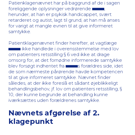
Patienklagenævnet har på baggrund af de i sagen
foreliggende oplysninger vedrørende
,
herunder, at han er psykisk handicappet, svært
retarderet og autist, lagt til grund, at han må anses
for varigt at mangle evnen til at give informeret
samtykke.
Patientklagenævnet finder herefter, at vagtlæge
ikke handlede i overensstemmelse med lov
om patienters retsstilling § 6 ved ikke at drage
omsorg for, at det fornødne informerede samtykke
blev forsøgt indhentet fra
s forældres side, idet
de som nærmeste pårørende havde kompetencen
til at give informeret samtykke. Nævnet finder
således, at der ikke foreslå et sådant øjeblikkeligt
behandlingsbehov, jf. lov om patienters retsstilling, §
10, der kunne begrunde at behandling kunne
iværksættes uden forældrenes samtykke.
Nævnets afgørelse af 2.
klagepunkt