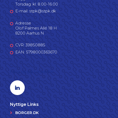
Torsdag: kl. 8.00-16.00
E-mail: stpk@stpk.dk
Adresse
Olof Palmes Allé 18 H
8200 Aarhus N
CVR: 39850885
EAN: 5798000363670
Følg os på LinkedIn
Linkedin profil
Nyttige Links
BORGER.DK