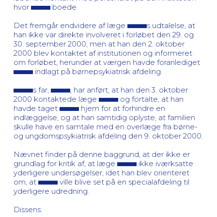
hvor
boede.
Det fremgår endvidere af læge
s udtalelse, at
han ikke var direkte involveret i forløbet den 29. og
30. september 2000, men at han den 2. oktober
2000 blev kontaktet af institutionen og informeret
om forløbet, herunder at værgen havde foranlediget
indlagt på børnepsykiatrisk afdeling.
s far,
, har anført, at han den 3. oktober
2000 kontaktede læge
og fortalte, at han
havde taget
hjem for at forhindre en
indlæggelse, og at han samtidig oplyste, at familien
skulle have en samtale med en overlæge fra børne-
og ungdomspsykiatrisk afdeling den 9. oktober 2000.
Nævnet finder på denne baggrund, at der ikke er
grundlag for kritik af, at læge
ikke iværksatte
yderligere undersøgelser, idet han blev orienteret
om, at
ville blive set på en specialafdeling til
yderligere udredning.
Dissens: