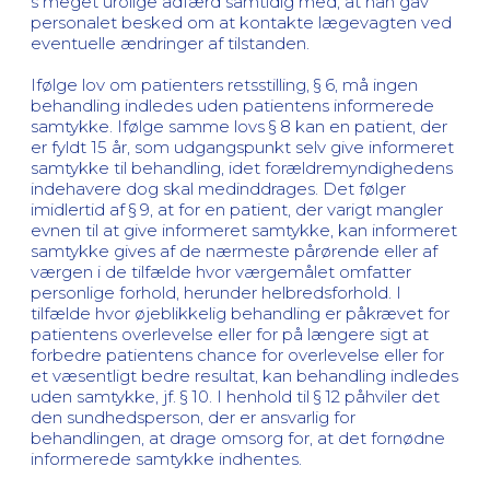
s meget urolige adfærd samtidig med, at han gav
personalet besked om at kontakte lægevagten ved
eventuelle ændringer af tilstanden.
Ifølge lov om patienters retsstilling, § 6, må ingen
behandling indledes uden patientens informerede
samtykke. Ifølge samme lovs § 8 kan en patient, der
er fyldt 15 år, som udgangspunkt selv give informeret
samtykke til behandling, idet forældremyndighedens
indehavere dog skal medinddrages. Det følger
imidlertid af § 9, at for en patient, der varigt mangler
evnen til at give informeret samtykke, kan informeret
samtykke gives af de nærmeste pårørende eller af
værgen i de tilfælde hvor værgemålet omfatter
personlige forhold, herunder helbredsforhold. I
tilfælde hvor øjeblikkelig behandling er påkrævet for
patientens overlevelse eller for på længere sigt at
forbedre patientens chance for overlevelse eller for
et væsentligt bedre resultat, kan behandling indledes
uden samtykke, jf. § 10. I henhold til § 12 påhviler det
den sundhedsperson, der er ansvarlig for
behandlingen, at drage omsorg for, at det fornødne
informerede samtykke indhentes.