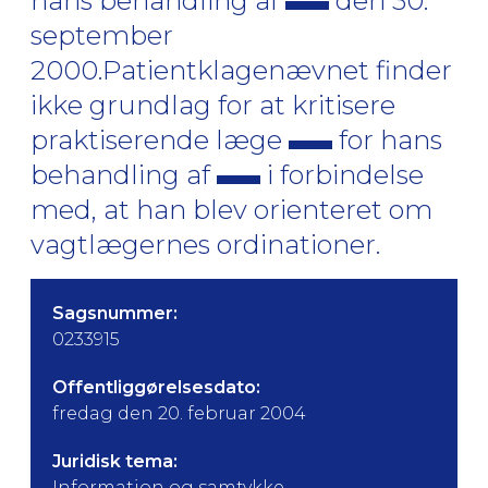
hans behandling af
den 30.
september
2000.Patientklagenævnet finder
ikke grundlag for at kritisere
praktiserende læge
for hans
behandling af
i forbindelse
med, at han blev orienteret om
vagtlægernes ordinationer.
Sagsnummer:
0233915
Offentliggørelsesdato:
fredag den 20. februar 2004
Juridisk tema:
Information og samtykke