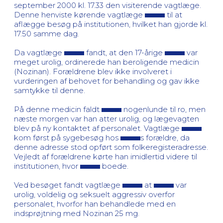
september 2000 kl. 17.33 den visiterende vagtlæge.
Denne henviste kørende vagtlæge
til at
aflægge besøg på institutionen, hvilket han gjorde kl.
17.50 samme dag.
Da vagtlæge
fandt, at den 17-årige
var
meget urolig, ordinerede han beroligende medicin
(Nozinan). Forældrene blev ikke involveret i
vurderingen af behovet for behandling og gav ikke
samtykke til denne.
På denne medicin faldt
nogenlunde til ro, men
næste morgen var han atter urolig, og lægevagten
blev på ny kontaktet af personalet. Vagtlæge
kom først på sygebesøg hos
s forældre, da
denne adresse stod opført som folkeregisteradresse.
Vejledt af forældrene kørte han imidlertid videre til
institutionen, hvor
boede.
Ved besøget fandt vagtlæge
at
var
urolig, voldelig og seksuelt aggressiv overfor
personalet, hvorfor han behandlede med en
indsprøjtning med Nozinan 25 mg.