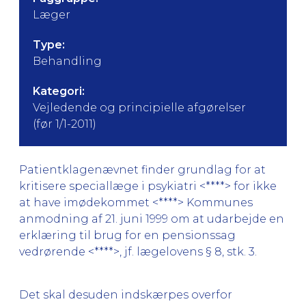
Læger
Type:
Behandling
Kategori:
Vejledende og principielle afgørelser
(før 1/1-2011)
Patientklagenævnet finder grundlag for at
kritisere speciallæge i psykiatri <****> for ikke
at have imødekommet <****> Kommunes
anmodning af 21. juni 1999 om at udarbejde en
erklæring til brug for en pensionssag
vedrørende <****>, jf. lægelovens § 8, stk. 3.
Det skal desuden indskærpes overfor