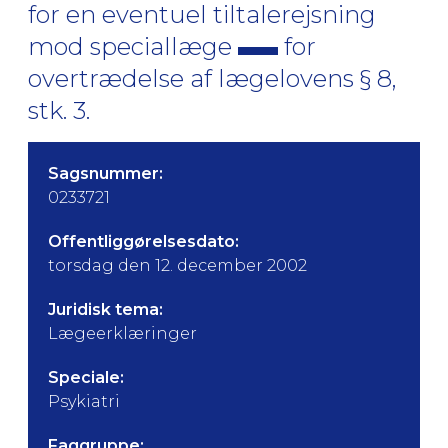
for en eventuel tiltalerejsning
mod speciallæge
for
overtrædelse af lægelovens § 8,
stk. 3.
Sagsnummer:
0233721
Offentliggørelsesdato:
torsdag den 12. december 2002
Juridisk tema:
Lægeerklæringer
Speciale:
Psykiatri
Faggruppe: