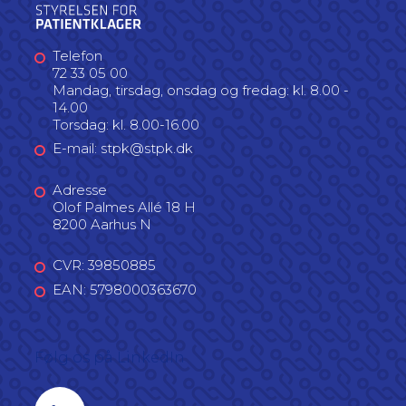
Telefon
72 33 05 00
Mandag, tirsdag, onsdag og fredag: kl. 8.00 -
14.00
Torsdag: kl. 8.00-16.00
E-mail: stpk@stpk.dk
Adresse
Olof Palmes Allé 18 H
8200 Aarhus N
CVR: 39850885
EAN: 5798000363670
Følg os på LinkedIn
Linkedin profil