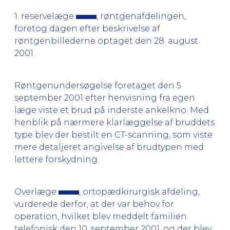
1. reservelæge
, røntgenafdelingen,
foretog dagen efter beskrivelse af
røntgenbillederne optaget den 28. august
2001.
Røntgenundersøgelse foretaget den 5.
september 2001 efter henvisning fra egen
læge viste et brud på inderste ankelkno. Med
henblik på nærmere klarlæggelse af bruddets
type blev der bestilt en CT-scanning, som viste
mere detaljeret angivelse af brudtypen med
lettere forskydning.
Overlæge
, ortopædkirurgisk afdeling,
vurderede derfor, at der var behov for
operation, hvilket blev meddelt familien
telefonisk den 10. september 2001, og der blev