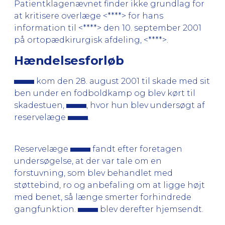
Patientklagenævnet finder ikke grundlag for
at kritisere overlæge <****> for hans
information til <****> den 10. september 2001
på ortopædkirurgisk afdeling, <****>.
Hændelsesforløb
kom den 28. august 2001 til skade med sit
ben under en fodboldkamp og blev kørt til
skadestuen,
, hvor hun blev undersøgt af
reservelæge
.
Reservelæge
fandt efter foretagen
undersøgelse, at der var tale om en
forstuvning, som blev behandlet med
støttebind, ro og anbefaling om at ligge højt
med benet, så længe smerter forhindrede
gangfunktion.
blev derefter hjemsendt.