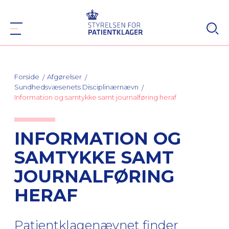
Forside
Afgørelser
Sundhedsvæsenets Disciplinærnævn
Information og samtykke samt journalføring heraf
INFORMATION OG
SAMTYKKE SAMT
JOURNALFØRING
HERAF
Patientklagenævnet finder