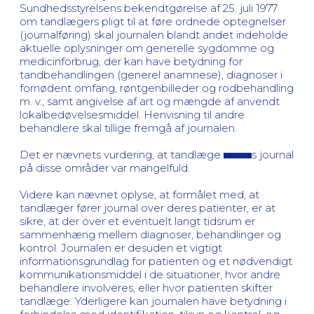
Sundhedsstyrelsens bekendtgørelse af 25. juli 1977
om tandlægers pligt til at føre ordnede optegnelser
(journalføring) skal journalen blandt andet indeholde
aktuelle oplysninger om generelle sygdomme og
medicinforbrug, der kan have betydning for
tandbehandlingen (generel anamnese), diagnoser i
fornødent omfang, røntgenbilleder og rodbehandling
m. v., samt angivelse af art og mængde af anvendt
lokalbedøvelsesmiddel. Henvisning til andre
behandlere skal tillige fremgå af journalen.
Det er nævnets vurdering, at tandlæge
s journal
på disse områder var mangelfuld.
Videre kan nævnet oplyse, at formålet med, at
tandlæger fører journal over deres patienter, er at
sikre, at der over et eventuelt langt tidsrum er
sammenhæng mellem diagnoser, behandlinger og
kontrol. Journalen er desuden et vigtigt
informationsgrundlag for patienten og et nødvendigt
kommunikationsmiddel i de situationer, hvor andre
behandlere involveres, eller hvor patienten skifter
tandlæge. Yderligere kan journalen have betydning i