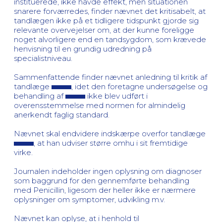
instituerede, ikke havde effekt, men situationen
snarere forværredes, finder nævnet det kritisabelt, at
tandlægen ikke på et tidligere tidspunkt gjorde sig
relevante overvejelser om, at der kunne foreligge
noget alvorligere end en tandsygdom, som krævede
henvisning til en grundig udredning på
specialistniveau.
Sammenfattende finder nævnet anledning til kritik af
tandlæge
, idet den foretagne undersøgelse og
behandling af
ikke blev udført i
overensstemmelse med normen for almindelig
anerkendt faglig standard.
Nævnet skal endvidere indskærpe overfor tandlæge
, at han udviser større omhu i sit fremtidige
virke.
Journalen indeholder ingen oplysning om diagnoser
som baggrund for den gennemførte behandling
med Penicillin, ligesom der heller ikke er nærmere
oplysninger om symptomer, udvikling m.v.
Nævnet kan oplyse, at i henhold til