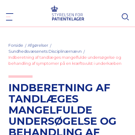
Forside
Afgørelser
Sundhedsvæsenets Disciplinærnævn
Indberetning af tandlæges mangelfulde undersøgelse og
behandling af symptomer på en kræftsvulst i underkæben
INDBERETNING AF
TANDLÆGES
MANGELFULDE
UNDERSØGELSE OG
BEHANDLING AF