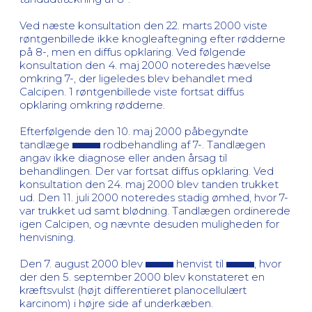
Ved næste konsultation den 22. marts 2000 viste
røntgenbillede ikke knogleaftegning efter rødderne
på 8-, men en diffus opklaring. Ved følgende
konsultation den 4. maj 2000 noteredes hævelse
omkring 7-, der ligeledes blev behandlet med
Calcipen. 1 røntgenbillede viste fortsat diffus
opklaring omkring rødderne.
Efterfølgende den 10. maj 2000 påbegyndte
tandlæge
rodbehandling af 7-. Tandlægen
angav ikke diagnose eller anden årsag til
behandlingen. Der var fortsat diffus opklaring. Ved
konsultation den 24. maj 2000 blev tanden trukket
ud. Den 11. juli 2000 noteredes stadig ømhed, hvor 7-
var trukket ud samt blødning. Tandlægen ordinerede
igen Calcipen, og nævnte desuden muligheden for
henvisning.
Den 7. august 2000 blev
henvist til
, hvor
der den 5. september 2000 blev konstateret en
kræftsvulst (højt differentieret planocellulært
karcinom) i højre side af underkæben.