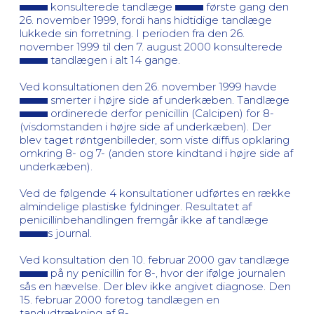
konsulterede tandlæge
første gang den
26. november 1999, fordi hans hidtidige tandlæge
lukkede sin forretning. I perioden fra den 26.
november 1999 til den 7. august 2000 konsulterede
tandlægen i alt 14 gange.
Ved konsultationen den 26. november 1999 havde
smerter i højre side af underkæben. Tandlæge
ordinerede derfor penicillin (Calcipen) for 8-
(visdomstanden i højre side af underkæben). Der
blev taget røntgenbilleder, som viste diffus opklaring
omkring 8- og 7- (anden store kindtand i højre side af
underkæben).
Ved de følgende 4 konsultationer udførtes en række
almindelige plastiske fyldninger. Resultatet af
penicillinbehandlingen fremgår ikke af tandlæge
s journal.
Ved konsultation den 10. februar 2000 gav tandlæge
på ny penicillin for 8-, hvor der ifølge journalen
sås en hævelse. Der blev ikke angivet diagnose. Den
15. februar 2000 foretog tandlægen en
tandudtrækning af 8-.