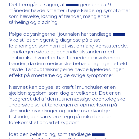
Det fremgår af sagen, at
gennem ca. 9
måneder havde smerter i højre kæbe og symptomer
som hævelse, løsning af tænder, manglende
sårheling og blødning.
Ifølge oplysningerne i journalen har tandlæge
ikke stillet en egentlig diagnose på disse
forandringer, som han i et vist omfang konstaterede.
Tandlægen søgte at behandle tilstanden med
antibiotika, hvorefter han fjernede de involverede
tænder, da den medicinske behandling ingen effekt
havde. Tandudtrækningerne havde ligeledes ingen
effekt på smerterne og de øvrige symptomer.
Nævnet kan oplyse, at kræft i mundhulen er en
sjælden sygdom, som dog er velkendt. Det er en
integreret del af den rutinemæssige odontologiske
undersøgelse, at tandlægen er opmærksom på
slimhindeforandringer og andre usædvanlige
tilstande, der kan være tegn på risiko for eller
forekomst af ondartet sygdom.
Idet den behandling, som tandlæge