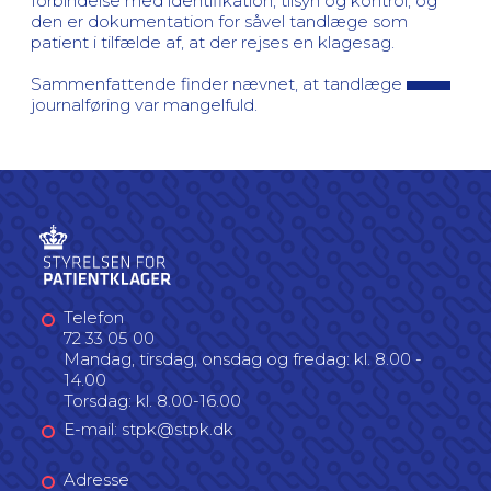
forbindelse med identifikation, tilsyn og kontrol, og
den er dokumentation for såvel tandlæge som
patient i tilfælde af, at der rejses en klagesag.
Sammenfattende finder nævnet, at tandlæge
journalføring var mangelfuld.
Telefon
72 33 05 00
Mandag, tirsdag, onsdag og fredag: kl. 8.00 -
14.00
Torsdag: kl. 8.00-16.00
E-mail: stpk@stpk.dk
Adresse