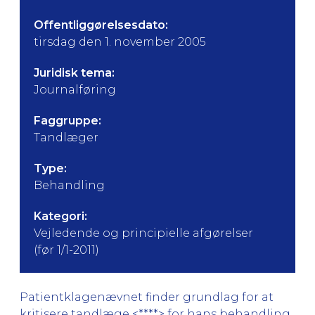
Offentliggørelsesdato:
tirsdag den 1. november 2005
Juridisk tema:
Journalføring
Faggruppe:
Tandlæger
Type:
Behandling
Kategori:
Vejledende og principielle afgørelser
(før 1/1-2011)
Patientklagenævnet finder grundlag for at
kritisere tandlæge <****> for hans behandling