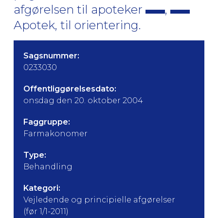
afgørelsen til apoteker
,
Apotek, til orientering.
Sagsnummer:
0233030
Offentliggørelsesdato:
onsdag den 20. oktober 2004
Faggruppe:
Farmakonomer
Type:
Behandling
Kategori:
Vejledende og principielle afgørelser
(før 1/1-2011)