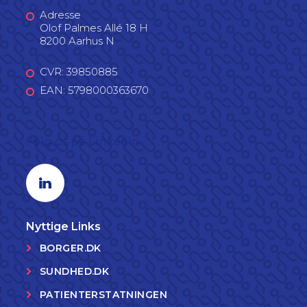
Adresse
Olof Palmes Allé 18 H
8200 Aarhus N
CVR: 39850885
EAN: 5798000363670
Følg os på LinkedIn
Linkedin profil
Nyttige Links
BORGER.DK
SUNDHED.DK
PATIENTERSTATNINGEN