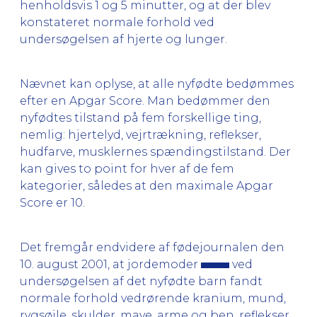
henholdsvis 1 og 5 minutter, og at der blev
konstateret normale forhold ved
undersøgelsen af hjerte og lunger.
Nævnet kan oplyse, at alle nyfødte bedømmes
efter en Apgar Score. Man bedømmer den
nyfødtes tilstand på fem forskellige ting,
nemlig: hjertelyd, vejrtrækning, reflekser,
hudfarve, musklernes spændingstilstand. Der
kan gives to point for hver af de fem
kategorier, således at den maximale Apgar
Score er 10.
Det fremgår endvidere af fødejournalen den
10. august 2001, at jordemoder
ved
undersøgelsen af det nyfødte barn fandt
normale forhold vedrørende kranium, mund,
rygsøjle, skulder, mave, arme og ben, reflekser