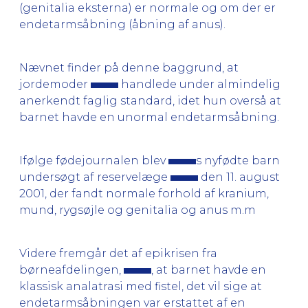
(genitalia eksterna) er normale og om der er
endetarmsåbning (åbning af anus).
Nævnet finder på denne baggrund, at
jordemoder
handlede under almindelig
anerkendt faglig standard, idet hun overså at
barnet havde en unormal endetarmsåbning.
Ifølge fødejournalen blev
s nyfødte barn
undersøgt af reservelæge
den 11. august
2001, der fandt normale forhold af kranium,
mund, rygsøjle og genitalia og anus m.m
Videre fremgår det af epikrisen fra
børneafdelingen,
, at barnet havde en
klassisk analatrasi med fistel, det vil sige at
endetarmsåbningen var erstattet af en