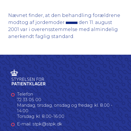
Nævnet finder, at den behandling forældrene
modtog af jordemoder
den 11. august
2001 var i overensstemmelse med almindelig
anerkendt faglig standard.
Telefon
72 33 05 00
Mandag, tirsdag, onsdag og fredag: kl. 8.00 -
14.00
Torsdag: kl. 8.00-16.00
E-mail: stpk@stpk.dk