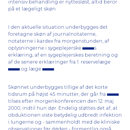
intensiv behandling er nyttesløst, altid beror
på et lægeligt skøn.
I den aktuelle situation underbygges det
foretagne skøn af journalnotaterne,
notaterne i kardex fra morgenstunden, af
oplysningerne i sygeplejerske
s
erklæring, af en sygeplejerskes beretning og
af de senere erklæringer fra 1. reservelæge
og læge
.
Skønnet underbygges tillige af det korte
tidsrum på højst 45 minutter, der går fra
tilses efter morgenkonferencen den 12. maj
2000, indtil hun dør. Endelig støttes det af, at
obduktionen viste betydelig udbredt infektion
i lungerne og - sammenholdt med de kliniske
observationer før døden - formentlig også