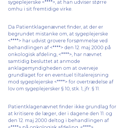
sygeplejerske <****>, at han udviser større
omhu i sit fremtidige virke.
Da Patientklagenævnet finder, at der er
begrundet mistanke om, at sygeplejerske
<****> har udvist grovere forsømmelse ved
behandlingen af <****> den 12. maj 2000 på
onkologisk afdeling, <****>, har nævnet
samtidig besluttet at anmode
anklagemyndigheden om at overveje
grundlaget for en eventuel tiltalerejsning
mod sygeplejerske <****> for overtrædelse af
lov om sygeplejersker § 10, stk. 1, jfr. § 11.
Patientklagenævnet finder ikke grundlag for
at kritisere de læger, der i dagene den 11. og
den 12. maj 2000 deltog i behandlingen af
<****> på onkologisk afdeling, <****>.