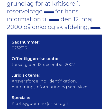
grundlag for at kritisere 1.
reservelæge
for hans
information til
den 12. maj
2000 på onkologisk afdeling,
.
Sagsnummer:
0232516
Offentliggørelsesdato:
torsdag den 12. december 2002
Juridisk tema:
Ansvarsfordeling, Identifikation,
mærkning, Information og samtykke
Speciale:
Kræftsygdomme (onkologi)