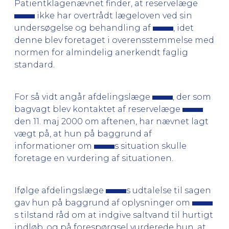
Patientklagenævnet finder, at reservelæge
ikke har overtrådt lægeloven ved sin
undersøgelse og behandling af
, idet
denne blev foretaget i overensstemmelse med
normen for almindelig anerkendt faglig
standard.
For så vidt angår afdelingslæge
, der som
bagvagt blev kontaktet af reservelæge
den 11. maj 2000 om aftenen, har nævnet lagt
vægt på, at hun på baggrund af
informationer om
s situation skulle
foretage en vurdering af situationen.
Ifølge afdelingslæge
s udtalelse til sagen
gav hun på baggrund af oplysninger om
s tilstand råd om at indgive saltvand til hurtigt
indløb, og på forespørgsel vurderede hun, at