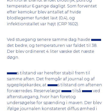
kontrol af blandt andet blodtryk, puls og
temperatur 6 gange dagligt. Som forventet
efter kemokur blev antallet af hvide
blodlegemer fundet lavt (0,4), og
infektionstallet var højt (CRP 1602).
Ved stuegang senere samme dag havde
det bedre, og temperaturen var faldet til 38.
Der blev ordineret 4 liter væske det næste
døgn.
s tilstand var herefter stabil frem til
samme aften. Det fremgår af journal og af
sygeplejekardex, at
s tilstand om aftenen
forværredes. Reservelæge
tilså
ved
aftenstuegang, hvor han foretog
undersøgelse for spænding i maven. Der blev
ifølge journalen konstateret diffus ømhed i