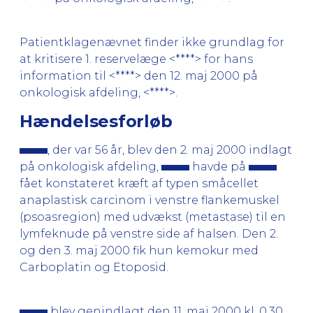
Patientklagenævnet finder ikke grundlag for
at kritisere 1. reservelæge <****> for hans
information til <****> den 12. maj 2000 på
onkologisk afdeling, <****>.
Hændelsesforløb
, der var 56 år, blev den 2. maj 2000 indlagt
på onkologisk afdeling,
havde på
fået konstateret kræft af typen småcellet
anaplastisk carcinom i venstre flankemuskel
(psoasregion) med udvækst (metastase) til en
lymfeknude på venstre side af halsen. Den 2.
og den 3. maj 2000 fik hun kemokur med
Carboplatin og Etoposid.
blev genindlagt den 11. maj 2000 kl. 0.30,