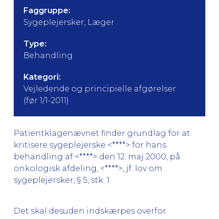
Faggruppe:
Sygeplejersker, Læger
Type:
Behandling
Kategori:
Vejledende og principielle afgørelser
(før 1/1-2011)
Patientklagenævnet finder grundlag for at
kritisere sygeplejerske <****> for hans
behandling af <****> den 12. maj 2000, på
onkologisk afdeling, <****>, jf. lov om
sygeplejersker, § 5, stk. 1.
Det skal desuden indskærpes overfor