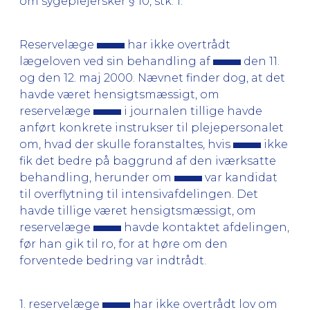
om sygeplejersker § 10, stk. 1.
Reservelæge
har ikke overtrådt
lægeloven ved sin behandling af
den 11.
og den 12. maj 2000. Nævnet finder dog, at det
havde været hensigtsmæssigt, om
reservelæge
i journalen tillige havde
anført konkrete instrukser til plejepersonalet
om, hvad der skulle foranstaltes, hvis
ikke
fik det bedre på baggrund af den iværksatte
behandling, herunder om
var kandidat
til overflytning til intensivafdelingen. Det
havde tillige været hensigtsmæssigt, om
reservelæge
havde kontaktet afdelingen,
før han gik til ro, for at høre om den
forventede bedring var indtrådt.
1. reservelæge
har ikke overtrådt lov om