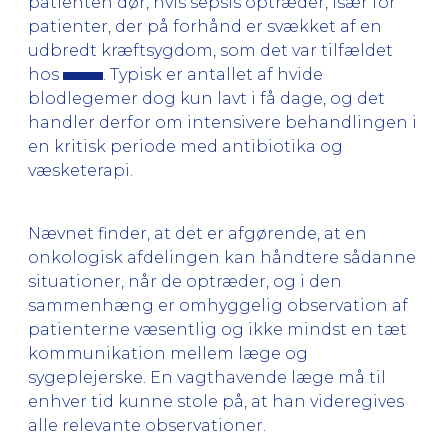
patienten dør, hvis sepsis optræder, især for
patienter, der på forhånd er svækket af en
udbredt kræftsygdom, som det var tilfældet
hos
. Typisk er antallet af hvide
blodlegemer dog kun lavt i få dage, og det
handler derfor om intensivere behandlingen i
en kritisk periode med antibiotika og
væsketerapi.
Nævnet finder, at det er afgørende, at en
onkologisk afdelingen kan håndtere sådanne
situationer, når de optræder, og i den
sammenhæng er omhyggelig observation af
patienterne væsentlig og ikke mindst en tæt
kommunikation mellem læge og
sygeplejerske. En vagthavende læge må til
enhver tid kunne stole på, at han videregives
alle relevante observationer.