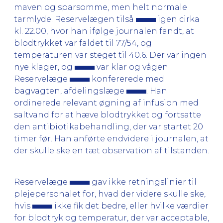
maven og sparsomme, men helt normale
tarmlyde. Reservelægen tilså
igen cirka
kl. 22.00, hvor han ifølge journalen fandt, at
blodtrykket var faldet til 77/54, og
temperaturen var steget til 40.6. Der var ingen
nye klager, og
var klar og vågen.
Reservelæge
konfererede med
bagvagten, afdelingslæge
. Han
ordinerede relevant øgning af infusion med
saltvand for at hæve blodtrykket og fortsatte
den antibiotikabehandling, der var startet 20
timer før. Han anførte endvidere i journalen, at
der skulle ske en tæt observation af tilstanden.
Reservelæge
gav ikke retningslinier til
plejepersonalet for, hvad der videre skulle ske,
hvis
ikke fik det bedre, eller hvilke værdier
for blodtryk og temperatur, der var acceptable,