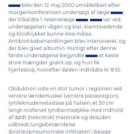
blev den 12. maj 2000 umiddelbart efter
morgenkonferencen undersøgt af læge
,
der tilkaldte 1. reservelæge
.
var ved
undersøgelsen vågen og klar, klamtsvedende
og blodtrykket kunne ikke måles.
Antibiotikabehandlingen blev intensiveret, og
der blev givet albumin. Hurtigt efter denne
første undersøgelse begyndte
at kaste
store mængder grønt op, og hun fik
hjertestop, hvorefter døden indtrådte kl. 8.55.
Obduktion viste en stor tumor i regionen ved
venstre lændemuskel (venstre psoasregion),
lymfeknudemetastase på halsen, et 30 cm
langt misfarvet tyndtarmsstykke med indhold
af dødt (nekrotisk) materiale og desuden
udbredt lungebetændelse
(bronkopneumoniske infiltrater) i begge