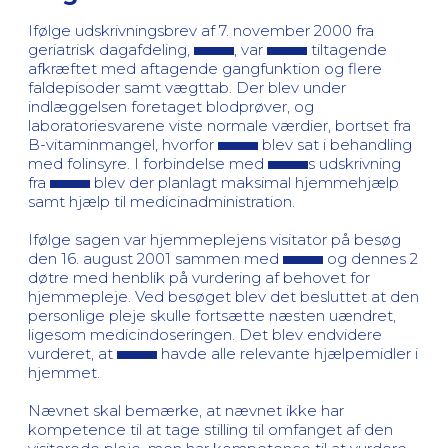
Ifølge udskrivningsbrev af 7. november 2000 fra
geriatrisk dagafdeling,
, var
tiltagende
afkræftet med aftagende gangfunktion og flere
faldepisoder samt vægttab. Der blev under
indlæggelsen foretaget blodprøver, og
laboratoriesvarene viste normale værdier, bortset fra
B-vitaminmangel, hvorfor
blev sat i behandling
med folinsyre. I forbindelse med
s udskrivning
fra
blev der planlagt maksimal hjemmehjælp
samt hjælp til medicinadministration.
Ifølge sagen var hjemmeplejens visitator på besøg
den 16. august 2001 sammen med
og dennes 2
døtre med henblik på vurdering af behovet for
hjemmepleje. Ved besøget blev det besluttet at den
personlige pleje skulle fortsætte næsten uændret,
ligesom medicindoseringen. Det blev endvidere
vurderet, at
havde alle relevante hjælpemidler i
hjemmet.
Nævnet skal bemærke, at nævnet ikke har
kompetence til at tage stilling til omfanget af den