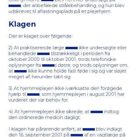
, der anbefalede strålebehandling, og hun blev
udskrevet til aflastningsplads på et plejehjem.
Klagen
Der er klaget over følgende:
2) At praktiserende læge
ikke undersøgte eller
behandlede
tilstrækkeligt i perioden fra
oktober 2000 til oktober 2001, trods telefoniske
oplysninger fra
s døtre, og trods oplysninger om,
at
ikke kunne holde fast føde i sig og var sløjet
meget af, herunder tabt sig.
3) At hjemmeplejen ikke iværksatte den forøgede
hjælp til
, som hjemmeplejen i august 2001 har
vurderet der var behov for.
4) At hjemmeplejen ikke sikrede, at
indtog
den ordinerede medicin dagligt.
I klagen har pårørende anført, at
blev indlagt
den 16. september 2001 på
af en vagtlæge på