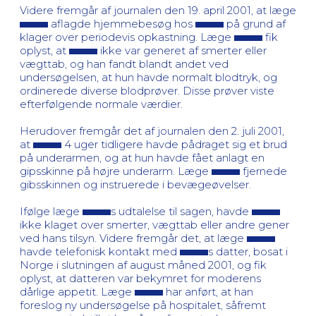
Videre fremgår af journalen den 19. april 2001, at læge
aflagde hjemmebesøg hos
på grund af
klager over periodevis opkastning. Læge
fik
oplyst, at
ikke var generet af smerter eller
vægttab, og han fandt blandt andet ved
undersøgelsen, at hun havde normalt blodtryk, og
ordinerede diverse blodprøver. Disse prøver viste
efterfølgende normale værdier.
Herudover fremgår det af journalen den 2. juli 2001,
at
4 uger tidligere havde pådraget sig et brud
på underarmen, og at hun havde fået anlagt en
gipsskinne på højre underarm. Læge
fjernede
gibsskinnen og instruerede i bevægeøvelser.
Ifølge læge
s udtalelse til sagen, havde
ikke klaget over smerter, vægttab eller andre gener
ved hans tilsyn. Videre fremgår det, at læge
havde telefonisk kontakt med
s datter, bosat i
Norge i slutningen af august måned 2001, og fik
oplyst, at datteren var bekymret for moderens
dårlige appetit. Læge
har anført, at han
foreslog ny undersøgelse på hospitalet, såfremt