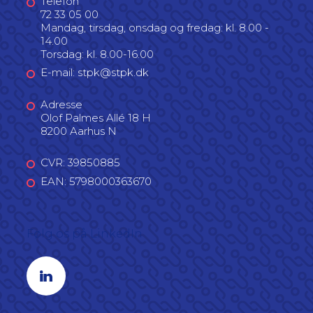
Telefon
72 33 05 00
Mandag, tirsdag, onsdag og fredag: kl. 8.00 -
14.00
Torsdag: kl. 8.00-16.00
E-mail: stpk@stpk.dk
Adresse
Olof Palmes Allé 18 H
8200 Aarhus N
CVR: 39850885
EAN: 5798000363670
Følg os på LinkedIn
Linkedin profil