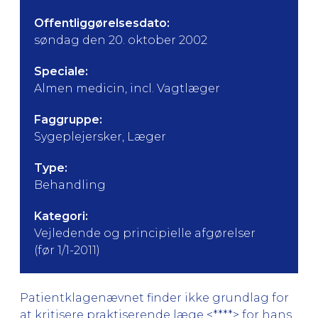
Offentliggørelsesdato:
søndag den 20. oktober 2002
Speciale:
Almen medicin, incl. Vagtlæger
Faggruppe:
Sygeplejersker, Læger
Type:
Behandling
Kategori:
Vejledende og principielle afgørelser
(før 1/1-2011)
Patientklagenævnet finder ikke grundlag for
at kritisere praktiserende læge <****> for hans