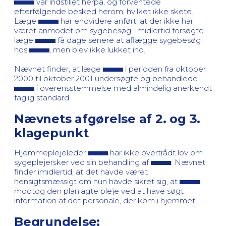
var indstillet herpå, og forventede
efterfølgende besked herom, hvilket ikke skete.
Læge
har endvidere anført, at der ikke har
været anmodet om sygebesøg. Imidlertid forsøgte
læge
få dage senere at aflægge sygebesøg
hos
, men blev ikke lukket ind.
Nævnet finder, at læge
i perioden fra oktober
2000 til oktober 2001 undersøgte og behandlede
i overensstemmelse med almindelig anerkendt
faglig standard.
Nævnets afgørelse af 2. og 3.
klagepunkt
Hjemmeplejeleder
har ikke overtrådt lov om
sygeplejersker ved sin behandling af
. Nævnet
finder imidlertid, at det havde været
hensigtsmæssigt om hun havde sikret sig, at
modtog den planlagte pleje ved at have søgt
information af det personale, der kom i hjemmet.
Begrundelse: