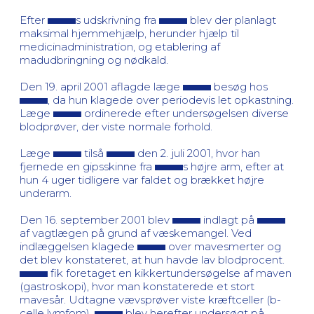
Efter
s udskrivning fra
blev der planlagt
maksimal hjemmehjælp, herunder hjælp til
medicinadministration, og etablering af
madudbringning og nødkald.
Den 19. april 2001 aflagde læge
besøg hos
, da hun klagede over periodevis let opkastning.
Læge
ordinerede efter undersøgelsen diverse
blodprøver, der viste normale forhold.
Læge
tilså
den 2. juli 2001, hvor han
fjernede en gipsskinne fra
s højre arm, efter at
hun 4 uger tidligere var faldet og brækket højre
underarm.
Den 16. september 2001 blev
indlagt på
af vagtlægen på grund af væskemangel. Ved
indlæggelsen klagede
over mavesmerter og
det blev konstateret, at hun havde lav blodprocent.
fik foretaget en kikkertundersøgelse af maven
(gastroskopi), hvor man konstaterede et stort
mavesår. Udtagne vævsprøver viste kræftceller (b-
celle lymfom).
blev herefter undersøgt på