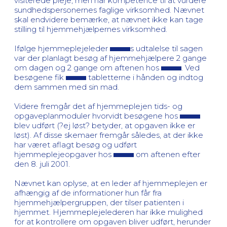
visiterede pleje, men har kompetence til at vurdere
sundhedspersonernes faglige virksomhed. Nævnet
skal endvidere bemærke, at nævnet ikke kan tage
stilling til hjemmehjælpernes virksomhed.
Ifølge hjemmeplejeleder
s udtalelse til sagen
var der planlagt besøg af hjemmehjælpere 2 gange
om dagen og 2 gange om aftenen hos
. Ved
besøgene fik
tabletterne i hånden og indtog
dem sammen med sin mad.
Videre fremgår det af hjemmeplejen tids- og
opgaveplanmoduler hvorvidt besøgene hos
blev udført (?ej løst? betyder, at opgaven ikke er
løst). Af disse skemaer fremgår således, at der ikke
har været aflagt besøg og udført
hjemmeplejeopgaver hos
om aftenen efter
den 8. juli 2001.
Nævnet kan oplyse, at en leder af hjemmeplejen er
afhængig af de informationer hun får fra
hjemmehjælpergruppen, der tilser patienten i
hjemmet. Hjemmeplejelederen har ikke mulighed
for at kontrollere om opgaven bliver udført, herunder