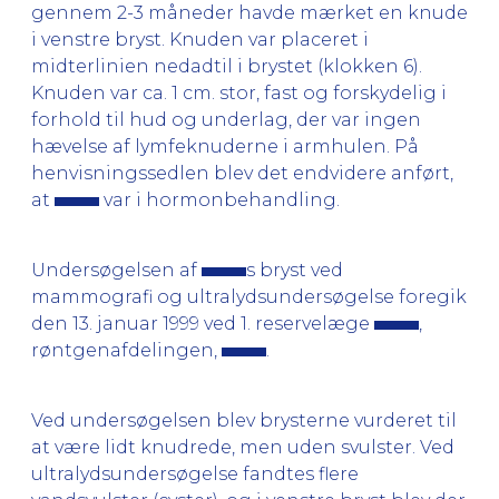
gennem 2-3 måneder havde mærket en knude
i venstre bryst. Knuden var placeret i
midterlinien nedadtil i brystet (klokken 6).
Knuden var ca. 1 cm. stor, fast og forskydelig i
forhold til hud og underlag, der var ingen
hævelse af lymfeknuderne i armhulen. På
henvisningssedlen blev det endvidere anført,
at
var i hormonbehandling.
Undersøgelsen af
s bryst ved
mammografi og ultralydsundersøgelse foregik
den 13. januar 1999 ved 1. reservelæge
,
røntgenafdelingen,
.
Ved undersøgelsen blev brysterne vurderet til
at være lidt knudrede, men uden svulster. Ved
ultralydsundersøgelse fandtes flere