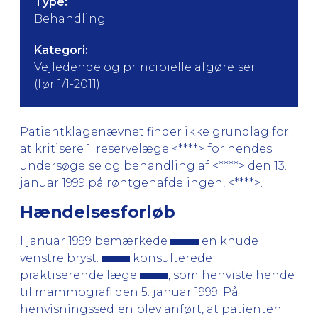
Type:
Behandling
Kategori:
Vejledende og principielle afgørelser
(før 1/1-2011)
Patientklagenævnet finder ikke grundlag for
at kritisere 1. reservelæge <****> for hendes
undersøgelse og behandling af <****> den 13.
januar 1999 på røntgenafdelingen, <****>.
Hændelsesforløb
I januar 1999 bemærkede
en knude i
venstre bryst.
konsulterede
praktiserende læge
, som henviste hende
til mammografi den 5. januar 1999. På
henvisningssedlen blev anført, at patienten