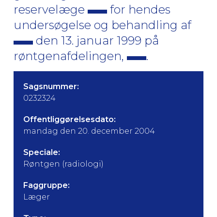
reservelæge
for hendes
undersøgelse og behandling af
den 13. januar 1999 på
røntgenafdelingen,
.
Sagsnummer:
0232324
Offentliggørelsesdato:
mandag den 20. december 2004
Speciale:
Røntgen (radiologi)
Faggruppe:
Læger