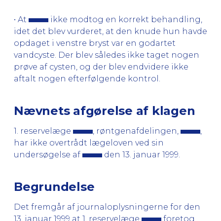
• At
ikke modtog en korrekt behandling,
idet det blev vurderet, at den knude hun havde
opdaget i venstre bryst var en godartet
vandcyste. Der blev således ikke taget nogen
prøve af cysten, og der blev endvidere ikke
aftalt nogen efterfølgende kontrol.
Nævnets afgørelse af klagen
1. reservelæge
, røntgenafdelingen,
,
har ikke overtrådt lægeloven ved sin
undersøgelse af
den 13. januar 1999.
Begrundelse
Det fremgår af journaloplysningerne for den
13. januar 1999 at 1. reservelæge
foretog