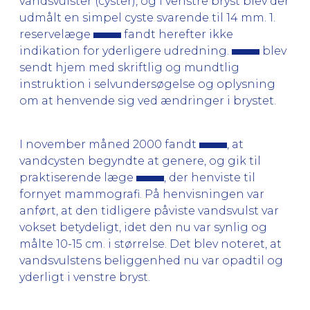
vandsvulster (cyster), og i venstre bryst blev der
udmålt en simpel cyste svarende til 14 mm. 1.
reservelæge
fandt herefter ikke
indikation for yderligere udredning.
blev
sendt hjem med skriftlig og mundtlig
instruktion i selvundersøgelse og oplysning
om at henvende sig ved ændringer i brystet.
I november måned 2000 fandt
, at
vandcysten begyndte at genere, og gik til
praktiserende læge
, der henviste til
fornyet mammografi. På henvisningen var
anført, at den tidligere påviste vandsvulst var
vokset betydeligt, idet den nu var synlig og
målte 10-15 cm. i størrelse. Det blev noteret, at
vandsvulstens beliggenhed nu var opadtil og
yderligt i venstre bryst.