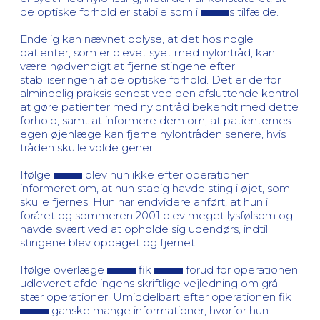
de optiske forhold er stabile som i
s tilfælde.
Endelig kan nævnet oplyse, at det hos nogle
patienter, som er blevet syet med nylontråd, kan
være nødvendigt at fjerne stingene efter
stabiliseringen af de optiske forhold. Det er derfor
almindelig praksis senest ved den afsluttende kontrol
at gøre patienter med nylontråd bekendt med dette
forhold, samt at informere dem om, at patienternes
egen øjenlæge kan fjerne nylontråden senere, hvis
tråden skulle volde gener.
Ifølge
blev hun ikke efter operationen
informeret om, at hun stadig havde sting i øjet, som
skulle fjernes. Hun har endvidere anført, at hun i
foråret og sommeren 2001 blev meget lysfølsom og
havde svært ved at opholde sig udendørs, indtil
stingene blev opdaget og fjernet.
Ifølge overlæge
fik
forud for operationen
udleveret afdelingens skriftlige vejledning om grå
stær operationer. Umiddelbart efter operationen fik
ganske mange informationer, hvorfor hun