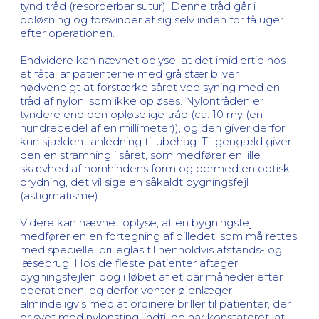
tynd tråd (resorberbar sutur). Denne tråd går i
opløsning og forsvinder af sig selv inden for få uger
efter operationen.
Endvidere kan nævnet oplyse, at det imidlertid hos
et fåtal af patienterne med grå stær bliver
nødvendigt at forstærke såret ved syning med en
tråd af nylon, som ikke opløses. Nylontråden er
tyndere end den opløselige tråd (ca. 10 my (en
hundrededel af en millimeter)), og den giver derfor
kun sjældent anledning til ubehag. Til gengæld giver
den en stramning i såret, som medfører en lille
skævhed af hornhindens form og dermed en optisk
brydning, det vil sige en såkaldt bygningsfejl
(astigmatisme).
Videre kan nævnet oplyse, at en bygningsfejl
medfører en en fortegning af billedet, som må rettes
med specielle, brilleglas til henholdvis afstands- og
læsebrug. Hos de fleste patienter aftager
bygningsfejlen dog i løbet af et par måneder efter
operationen, og derfor venter øjenlæger
almindeligvis med at ordinere briller til patienter, der
er syet med nylonsting, indtil de har konstateret, at