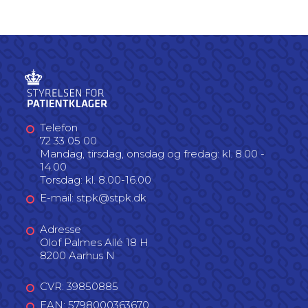
Telefon
72 33 05 00
Mandag, tirsdag, onsdag og fredag: kl. 8.00 -
14.00
Torsdag: kl. 8.00-16.00
E-mail: stpk@stpk.dk
Adresse
Olof Palmes Allé 18 H
8200 Aarhus N
CVR: 39850885
EAN: 5798000363670