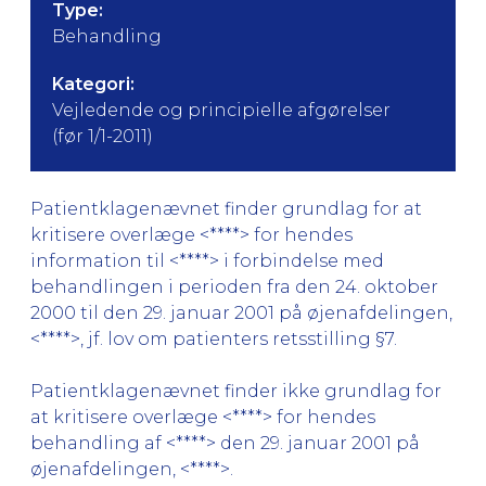
Type:
Behandling
Kategori:
Vejledende og principielle afgørelser
(før 1/1-2011)
Patientklagenævnet finder grundlag for at
kritisere overlæge <****> for hendes
information til <****> i forbindelse med
behandlingen i perioden fra den 24. oktober
2000 til den 29. januar 2001 på øjenafdelingen,
<****>, jf. lov om patienters retsstilling §7.
Patientklagenævnet finder ikke grundlag for
at kritisere overlæge <****> for hendes
behandling af <****> den 29. januar 2001 på
øjenafdelingen, <****>.