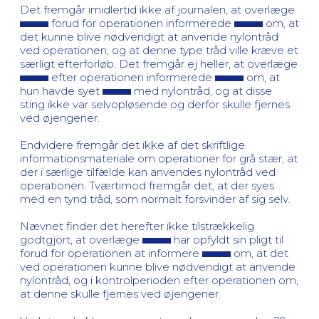
Det fremgår imidlertid ikke af journalen, at overlæge
forud for operationen informerede
om, at
det kunne blive nødvendigt at anvende nylontråd
ved operationen, og at denne type tråd ville kræve et
særligt efterforløb. Det fremgår ej heller, at overlæge
efter operationen informerede
om, at
hun havde syet
med nylontråd, og at disse
sting ikke var selvopløsende og derfor skulle fjernes
ved øjengener.
Endvidere fremgår det ikke af det skriftlige
informationsmateriale om operationer for grå stær, at
der i særlige tilfælde kan anvendes nylontråd ved
operationen. Tværtimod fremgår det, at der syes
med en tynd tråd, som normalt forsvinder af sig selv.
Nævnet finder det herefter ikke tilstrækkelig
godtgjort, at overlæge
har opfyldt sin pligt til
forud for operationen at informere
om, at det
ved operationen kunne blive nødvendigt at anvende
nylontråd, og i kontrolperioden efter operationen om,
at denne skulle fjernes ved øjengener.