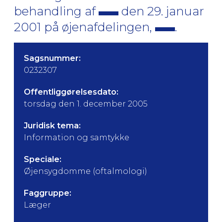
behandling af
den 29. januar
2001 på øjenafdelingen,
.
Sagsnummer:
0232307
Offentliggørelsesdato:
torsdag den 1. december 2005
Juridisk tema:
Information og samtykke
Speciale:
Øjensygdomme (oftalmologi)
Faggruppe:
Læger