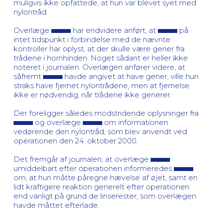
muligvis ikke opfattede, at hun var blevet syet med
nylontråd.
Overlæge
har endvidere anført, at
på
intet tidspunkt i forbindelse med de nævnte
kontroller har oplyst, at der skulle være gener fra
trådene i hornhinden. Noget sådant er heller ikke
noteret i journalen. Overlægen anfører videre, at
såfremt
havde angivet at have gener, ville hun
straks have fjernet nylontrådene, men at fjernelse
ikke er nødvendig, når trådene ikke generer.
Der foreligger således modstridende oplysninger fra
og overlæge
om informationen
vedørende den nylontråd, som blev anvendt ved
operationen den 24. oktober 2000.
Det fremgår af journalen, at overlæge
umiddelbart efter operationen informeredes
om, at hun måtte påregne hævelse af øjet, samt en
lidt kraftigere reaktion generelt efter operationen
end vanligt på grund de linserester, som overlægen
havde måttet efterlade.