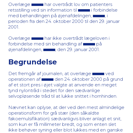
Overlæge
har overtrådt lov om patienters
retsstilling ved sin information til
i forbindelse
med behandlingen på øjenafdelingen,
, i
perioden fra den 24. oktober 2000 til den 29. januar
2001.
Overlæge
har ikke overtrådt lægeloven i
forbindelse med sin behandling af
på
øjenafdelingen,
, den 29. januar 2001.
Begrundelse
Det fremgår af journalen, at overlæge
ved
operationen af
den 24. oktober 2000 på grund
af et stort pres i øjet valgte at anvende en meget
tynd nylontråd i stedet for den sædvanlige
selvopløsende tråd til at lukke snittet i hornhinden.
Nævnet kan oplyse, at der ved den mest almindelige
operationsform for grå stær (den såkaldte
fakoemulsifikation) sædvanligvis bliver anlagt et snit,
som kun er få millimeter bredt, og som enten slet
ikke behøver syning eller blot lukkes med en ganske