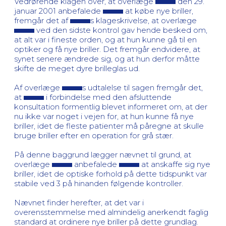
Vedrørende klagen over, at overlæge
den 29.
januar 2001 anbefalede
at købe nye briller,
fremgår det af
s klageskrivelse, at overlæge
ved den sidste kontrol gav hende besked om,
at alt var i fineste orden, og at hun kunne gå til en
optiker og få nye briller. Det fremgår endvidere, at
synet senere ændrede sig, og at hun derfor måtte
skifte de meget dyre brilleglas ud.
Af overlæge
s udtalelse til sagen fremgår det,
at
i forbindelse med den afsluttende
konsultation formentlig blevet informeret om, at der
nu ikke var noget i vejen for, at hun kunne få nye
briller, idet de fleste patienter må påregne at skulle
bruge briller efter en operation for grå stær.
På denne baggrund lægger nævnet til grund, at
overlæge
anbefalede
at anskaffe sig nye
briller, idet de optiske forhold på dette tidspunkt var
stabile ved 3 på hinanden følgende kontroller.
Nævnet finder herefter, at det var i
overensstemmelse med almindelig anerkendt faglig
standard at ordinere nye briller på dette grundlag.