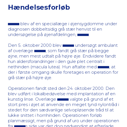
Hændelsesforløb
blev af en speciallæge i øjensygdomme under
diagnosen dobbeltsidig grå stær henvist til en
undersøgelse på øjenafdelingen,
.
Den 5. oktober 2000 blev
undersøgt ambulant
af overlæge
, som fandt grå stær på begge
øjne, men mest udtalt på højre øje. Endvidere fandt
hun aldersforandringer i den gule plet centralt i
nethinden (macula lutea). Hun aftalte med
, at
der i første omgang skulle foretages en operation for
grå stær på højre øje.
Operationen fandt sted den 24. oktober 2000. Den
blev udført i lokalbedøvelse med implantation af en
kunstig linse. Overlæge
valgte på grund af et
stort pres i øjet at anvende en meget tynd nylontråd i
stedet for den sædvanlige selvopløsende tråd til at
lukke snittet i hornhinden. Operationen forløb
planmæssigt, men på grund af uro under operationen
fra
s side var det dog nødvendigt at efterlade