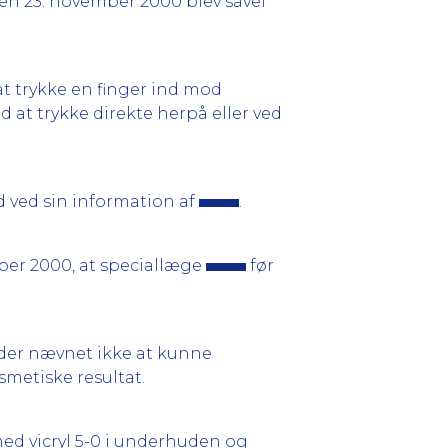
en 23. november 2000 blev såvel
t trykke en finger ind mod
 at trykke direkte herpå eller ved
 ved sin information af
.
ber 2000, at speciallæge
før
inder nævnet ikke at kunne
smetiske resultat.
ed vicryl 5-0 i underhuden og