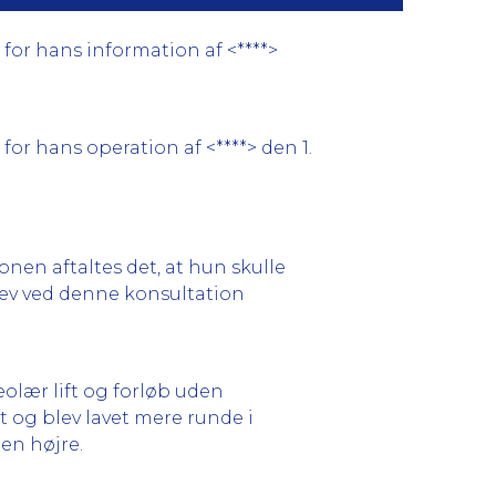
, for hans information af <****>
 for hans operation af <****> den 1.
onen aftaltes det, at hun skulle
ev ved denne konsultation
lær lift og forløb uden
t og blev lavet mere runde i
en højre.