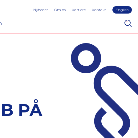
Nyheder
Om os
Karriere
Kontakt
English
n
EB PÅ