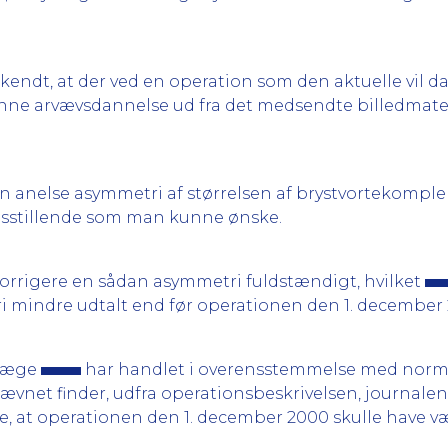
lkendt, at der ved en operation som den aktuelle vil 
enne arvævsdannelse ud fra det medsendte billedmater
 en anelse asymmetri af størrelsen af brystvortekomple
redsstillende som man kunne ønske.
 korrigere en sådan asymmetri fuldstændigt, hvilket
 mindre udtalt end før operationen den 1. december 
llæge
har handlet i overensstemmelse med norm
Nævnet finder, udfra operationsbeskrivelsen, journalen 
tage, at operationen den 1. december 2000 skulle hav