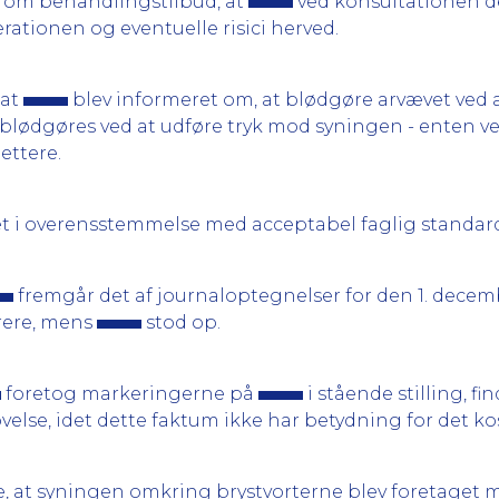
 om behandlingstilbud, at
ved konsultationen d
ationen og eventuelle risici herved.
 at
blev informeret om, at blødgøre arvævet ved a
blødgøres ved at udføre tryk mod syningen - enten ved
ettere.
t i overensstemmelse med acceptabel faglig standard
fremgår det af journaloptegnelser for den 1. decem
rere, mens
stod op.
foretog markeringerne på
i stående stilling, f
øvelse, idet dette faktum ikke har betydning for det ko
, at syningen omkring brystvorterne blev foretaget m