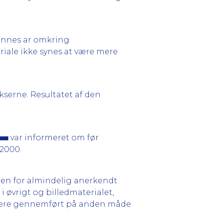
dannes ar omkring
iale ikke synes at være mere
kserne. Resultatet af den
var informeret om før
2000.
en for almindelig anerkendt
i øvrigt og billedmaterialet,
e være gennemført på anden måde