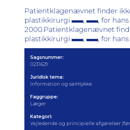
Patientklagenævnet finder ikke
plastikkirurgi
,
, for han
2000.Patientklagenævnet finder
plastikkirurgi
,
, for han
Sagsnummer:
0231629
Juridisk tema:
Information og samtykke
Faggruppe:
Læger
Kategori:
Vejledende og principielle afgørelser (før 