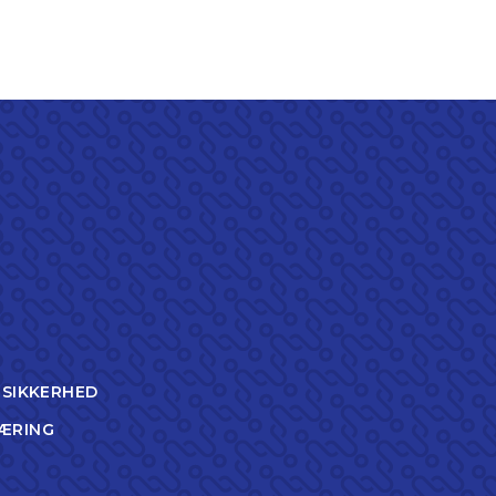
TSIKKERHED
ÆRING