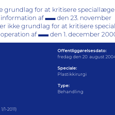
 grundlag for at kritisere speciallæge 
s information af
den 23. november
 ikke grundlag for at kritisere specia
s operation af
den 1. december 200
Offentliggørelsesdato:
fredag den 20. august 200
Speciale:
Plastikkirurgi
Type:
Behandling
1/1-2011)