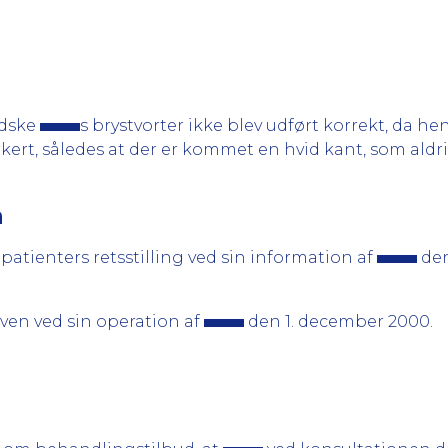
ndske
s brystvorter ikke blev udført korrekt, da he
rkert, således at der er kommet en hvid kant, som aldrig
n
patienters retsstilling ved sin information af
den
ven ved sin operation af
den 1. december 2000.