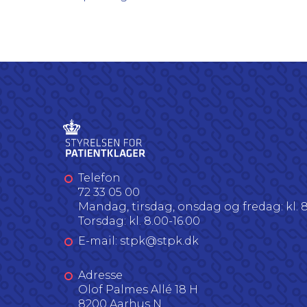
Telefon
72 33 05 00
Mandag, tirsdag, onsdag og fredag: kl. 8
Torsdag: kl. 8.00-16.00
E-mail: stpk@stpk.dk
Adresse
Olof Palmes Allé 18 H
8200 Aarhus N