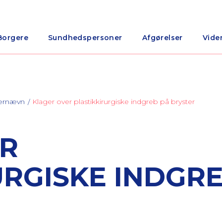
Borgere
Sundhedspersoner
Afgørelser
Vide
nærnævn
Klager over plastikkirurgiske indgreb på bryster
ER
URGISKE INDGR