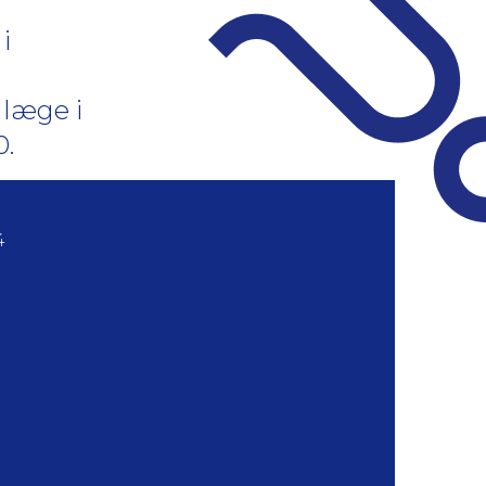
i
llæge i
0.
4