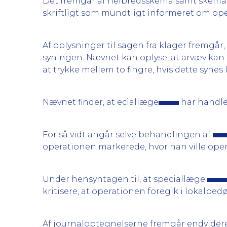
Det fremgår af helbredsskema samt skema
skriftligt som mundtligt informeret om oper
Af oplysninger til sagen fra klager fremgår,
syningen. Nævnet kan oplyse, at arvæv kan 
at trykke mellem to fingre, hvis dette synes l
Nævnet finder, at eciallæge
har handle
For så vidt angår selve behandlingen af
operationen markerede, hvor han ville ope
Under hensyntagen til, at speciallæge
kritisere, at operationen foregik i lokalbed
Af journaloptegnelserne fremgår endvidere