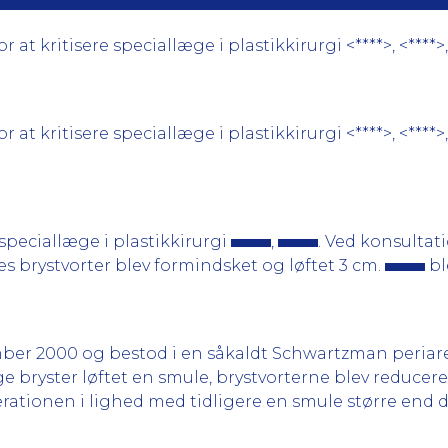
t kritisere speciallæge i plastikkirurgi <****>, <****>
t kritisere speciallæge i plastikkirurgi <****>, <****>,
speciallæge i plastikkirurgi
,
. Ved konsultati
s brystvorter blev formindsket og løftet 3 cm.
bl
er 2000 og bestod i en såkaldt Schwartzman periareo
bryster løftet en smule, brystvorterne blev reducere
erationen i lighed med tidligere en smule større end d