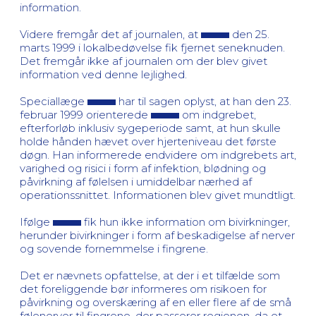
information.
Videre fremgår det af journalen, at
den 25.
marts 1999 i lokalbedøvelse fik fjernet seneknuden.
Det fremgår ikke af journalen om der blev givet
information ved denne lejlighed.
Speciallæge
har til sagen oplyst, at han den 23.
februar 1999 orienterede
om indgrebet,
efterforløb inklusiv sygeperiode samt, at hun skulle
holde hånden hævet over hjerteniveau det første
døgn. Han informerede endvidere om indgrebets art,
varighed og risici i form af infektion, blødning og
påvirkning af følelsen i umiddelbar nærhed af
operationssnittet. Informationen blev givet mundtligt.
Ifølge
fik hun ikke information om bivirkninger,
herunder bivirkninger i form af beskadigelse af nerver
og sovende fornemmelse i fingrene.
Det er nævnets opfattelse, at der i et tilfælde som
det foreliggende bør informeres om risikoen for
påvirkning og overskæring af en eller flere af de små
følenerver til fingrene, der passerer regionen, da et