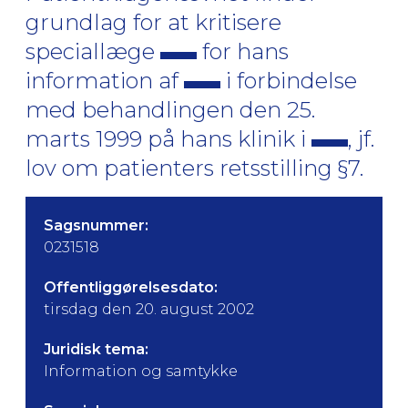
grundlag for at kritisere
speciallæge
for hans
information af
i forbindelse
med behandlingen den 25.
marts 1999 på hans klinik i
, jf.
lov om patienters retsstilling §7.
Sagsnummer:
0231518
Offentliggørelsesdato:
tirsdag den 20. august 2002
Juridisk tema:
Information og samtykke