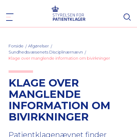
Forside
Afgørelser
Sundhedsvæsenets Disciplinærnævn
Klage over manglende information om bivirkninger
KLAGE OVER
MANGLENDE
INFORMATION OM
BIVIRKNINGER
Patientklagenævnet finder