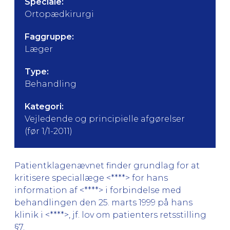
Speciale:
Ortopædkirurgi
Faggruppe:
Læger
Type:
Behandling
Kategori:
Vejledende og principielle afgørelser
(før 1/1-2011)
Patientklagenævnet finder grundlag for at
kritisere speciallæge <****> for hans
information af <****> i forbindelse med
behandlingen den 25. marts 1999 på hans
klinik i <****>, jf. lov om patienters retsstilling
§7.