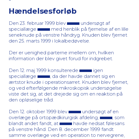
Hændelsesforløb
Den 23. februar 1999 blev
undersøgt af
speciallæge
med henblik på fjernelse af en lille
seneknude på venstre håndryg. Knuden blev fjernet
den 25. marts 1999 i lokalbedøvelse.
Der er uenighed parterne imellem om, hvilken
information der blev givet forud for indgrebet.
Den 12. maj 1999 konsulterede
igen
speciallæge
, da der havde dannet sig en
ærtstor knude i operationsarret. Knuden blev fjernet,
og ved efterfølgende mikroskopisk undersøgelse
viste det sig, at det drejede sig om en reaktion på
den opløselige tråd.
Den 12. oktober 1999 blev
undersøgt af en
overlæge på ortopædkirurgisk afdeling,
, som
blandt andet fandt, at
havde nedsat følesans
på venstre hånd. Den 8. december 1999 fandt
samme overlæge ved en operation to nervegrene,