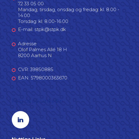
72 33 05 00
Mandag, tirsdag, onsdag og fredag: kl. 8.00 -
14.00
Torsdag: kl. 8.00-16.00
E-mail: stpk@stpk.dk
Adresse
Olof Palmes Allé 18 H
8200 Aarhus N
CVR: 39850885
EAN: 5798000363670
Følg os på LinkedIn
Linkedin profil