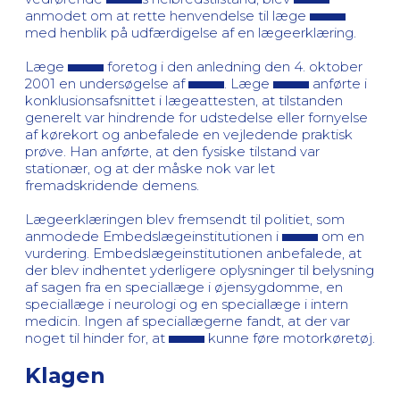
anmodet om at rette henvendelse til læge
med henblik på udfærdigelse af en lægeerklæring.
Læge
foretog i den anledning den 4. oktober
2001 en undersøgelse af
. Læge
anførte i
konklusionsafsnittet i lægeattesten, at tilstanden
generelt var hindrende for udstedelse eller fornyelse
af kørekort og anbefalede en vejledende praktisk
prøve. Han anførte, at den fysiske tilstand var
stationær, og at der måske nok var let
fremadskridende demens.
Lægeerklæringen blev fremsendt til politiet, som
anmodede Embedslægeinstitutionen i
om en
vurdering. Embedslægeinstitutionen anbefalede, at
der blev indhentet yderligere oplysninger til belysning
af sagen fra en speciallæge i øjensygdomme, en
speciallæge i neurologi og en speciallæge i intern
medicin. Ingen af speciallægerne fandt, at der var
noget til hinder for, at
kunne føre motorkøretøj.
Klagen