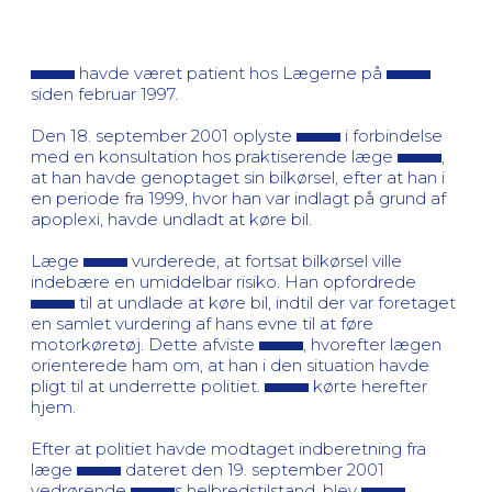
havde været patient hos Lægerne på
siden februar 1997.
Den 18. september 2001 oplyste
i forbindelse
med en konsultation hos praktiserende læge
,
at han havde genoptaget sin bilkørsel, efter at han i
en periode fra 1999, hvor han var indlagt på grund af
apoplexi, havde undladt at køre bil.
Læge
vurderede, at fortsat bilkørsel ville
indebære en umiddelbar risiko. Han opfordrede
til at undlade at køre bil, indtil der var foretaget
en samlet vurdering af hans evne til at føre
motorkøretøj. Dette afviste
, hvorefter lægen
orienterede ham om, at han i den situation havde
pligt til at underrette politiet.
kørte herefter
hjem.
Efter at politiet havde modtaget indberetning fra
læge
dateret den 19. september 2001
vedrørende
s helbredstilstand, blev