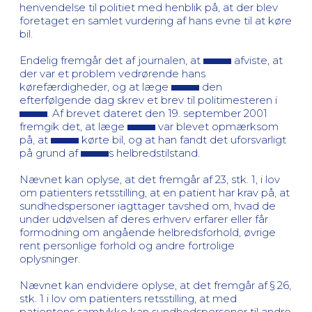
henvendelse til politiet med henblik på, at der blev
foretaget en samlet vurdering af hans evne til at køre
bil.
Endelig fremgår det af journalen, at
afviste, at
der var et problem vedrørende hans
kørefærdigheder, og at læge
den
efterfølgende dag skrev et brev til politimesteren i
. Af brevet dateret den 19. september 2001
fremgik det, at læge
var blevet opmærksom
på, at
kørte bil, og at han fandt det uforsvarligt
på grund af
s helbredstilstand.
Nævnet kan oplyse, at det fremgår af 23, stk. 1, i lov
om patienters retsstilling, at en patient har krav på, at
sundhedspersoner iagttager tavshed om, hvad de
under udøvelsen af deres erhverv erfarer eller får
formodning om angående helbredsforhold, øvrige
rent personlige forhold og andre fortrolige
oplysninger.
Nævnet kan endvidere oplyse, at det fremgår af § 26,
stk. 1 i lov om patienters retsstilling, at med
patientens samtykke kan sundhedspersoner til andre