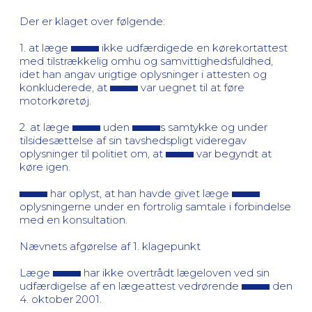
Der er klaget over følgende:
1. at læge
ikke udfærdigede en kørekortattest
med tilstrækkelig omhu og samvittighedsfuldhed,
idet han angav urigtige oplysninger i attesten og
konkluderede, at
var uegnet til at føre
motorkøretøj.
2. at læge
uden
s samtykke og under
tilsidesættelse af sin tavshedspligt videregav
oplysninger til politiet om, at
var begyndt at
køre igen.
har oplyst, at han havde givet læge
oplysningerne under en fortrolig samtale i forbindelse
med en konsultation.
Nævnets afgørelse af 1. klagepunkt
Læge
har ikke overtrådt lægeloven ved sin
udfærdigelse af en lægeattest vedrørende
den
4. oktober 2001.