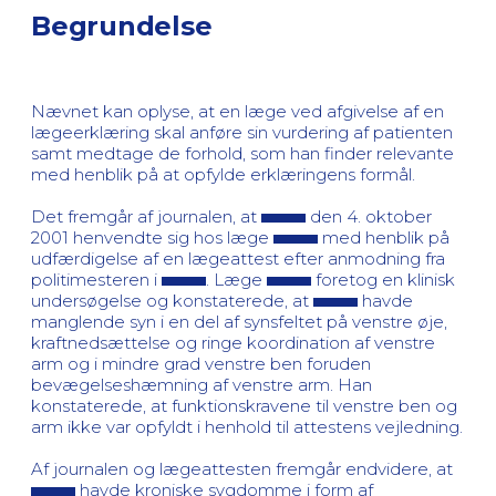
Begrundelse
Nævnet kan oplyse, at en læge ved afgivelse af en
lægeerklæring skal anføre sin vurdering af patienten
samt medtage de forhold, som han finder relevante
med henblik på at opfylde erklæringens formål.
Det fremgår af journalen, at
den 4. oktober
2001 henvendte sig hos læge
med henblik på
udfærdigelse af en lægeattest efter anmodning fra
politimesteren i
. Læge
foretog en klinisk
undersøgelse og konstaterede, at
havde
manglende syn i en del af synsfeltet på venstre øje,
kraftnedsættelse og ringe koordination af venstre
arm og i mindre grad venstre ben foruden
bevægelseshæmning af venstre arm. Han
konstaterede, at funktionskravene til venstre ben og
arm ikke var opfyldt i henhold til attestens vejledning.
Af journalen og lægeattesten fremgår endvidere, at
havde kroniske sygdomme i form af