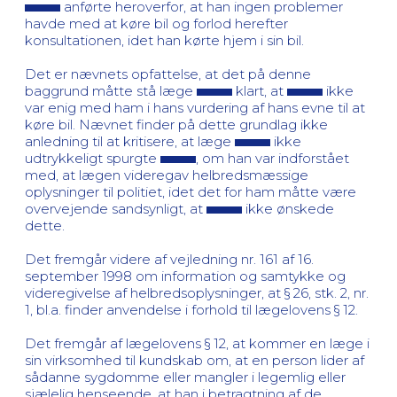
anførte heroverfor, at han ingen problemer
havde med at køre bil og forlod herefter
konsultationen, idet han kørte hjem i sin bil.
Det er nævnets opfattelse, at det på denne
baggrund måtte stå læge
klart, at
ikke
var enig med ham i hans vurdering af hans evne til at
køre bil. Nævnet finder på dette grundlag ikke
anledning til at kritisere, at læge
ikke
udtrykkeligt spurgte
, om han var indforstået
med, at lægen videregav helbredsmæssige
oplysninger til politiet, idet det for ham måtte være
overvejende sandsynligt, at
ikke ønskede
dette.
Det fremgår videre af vejledning nr. 161 af 16.
september 1998 om information og samtykke og
videregivelse af helbredsoplysninger, at § 26, stk. 2, nr.
1, bl.a. finder anvendelse i forhold til lægelovens § 12.
Det fremgår af lægelovens § 12, at kommer en læge i
sin virksomhed til kundskab om, at en person lider af
sådanne sygdomme eller mangler i legemlig eller
sjælelig henseende, at han i betragtning af de