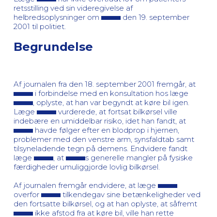
retsstilling ved sin videregivelse af
helbredsoplysninger om
den 19. september
2001 til politiet.
Begrundelse
Af journalen fra den 18. september 2001 fremgår, at
i forbindelse med en konsultation hos læge
, oplyste, at han var begyndt at køre bil igen.
Læge
vurderede, at fortsat bilkørsel ville
indebære en umiddelbar risiko, idet han fandt, at
havde følger efter en blodprop i hjernen,
problemer med den venstre arm, synsfaldtab samt
tilsyneladende tegn på demens. Endvidere fandt
læge
, at
s generelle mangler på fysiske
færdigheder umuliggjorde lovlig bilkørsel.
Af journalen fremgår endvidere, at læge
overfor
tilkendegav sine betænkeligheder ved
den fortsatte bilkørsel, og at han oplyste, at såfremt
ikke afstod fra at køre bil, ville han rette