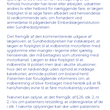
forhold, hvorunder han lever eller arbejder, udsætter
andres liv eller helbred for nærliggende fare, er lægen
forpligtet til at søge faren afbødet ved henvendelse
til vedkommende selv, om fornødent ved
anmeldelse til pågældende Embedslægeinstitution
eller Sundhedsstyrelsen.
Det fremgår af den kommenterede udgave af
lægeloven, at Sundhedsstyrelsen har indskærpet, at
lægen er forpligtet til at indberette motorfører med
sygdomme eller mangler i legeme eller sjælelig
henseende, der må betragtes som uforenelig med
motorkørsel. Lægen er ikke forpligtet til at
indberette til politiet men skal i akutte situationer,
hvor det er nødvendigt uden ophold at inddrage
kørekortet, anmode politiet om bistand hertil.
Patienten bør forudgående informeres om, at
indberetning vil blive foretaget med henblik på at få
hans/hendes evne til at føre motorkøretøj vurderet.
Nævnet kan oplyse, at det fremgår, af § 26, stk. 2, nr.
2, i lov om patienters retsstilling, at videregivelse af de
i stk. 1 nævnte oplysninger kan ske uden patientens