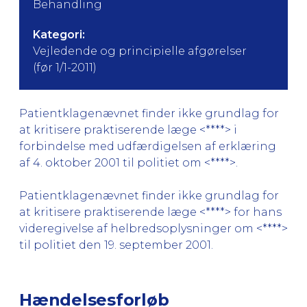
Behandling
Kategori:
Vejledende og principielle afgørelser
(før 1/1-2011)
Patientklagenævnet finder ikke grundlag for
at kritisere praktiserende læge <****> i
forbindelse med udfærdigelsen af erklæring
af 4. oktober 2001 til politiet om <****>.
Patientklagenævnet finder ikke grundlag for
at kritisere praktiserende læge <****> for hans
videregivelse af helbredsoplysninger om <****>
til politiet den 19. september 2001.
Hændelsesforløb