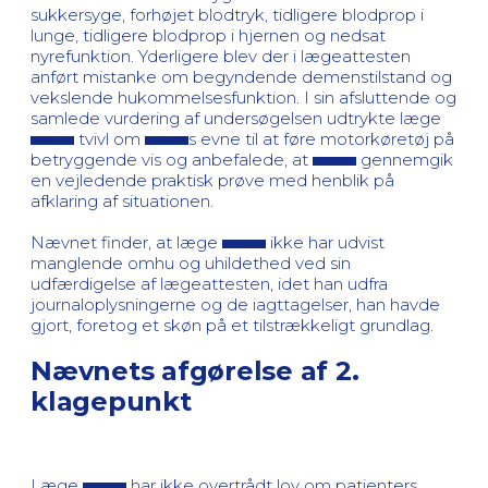
sukkersyge, forhøjet blodtryk, tidligere blodprop i
lunge, tidligere blodprop i hjernen og nedsat
nyrefunktion. Yderligere blev der i lægeattesten
anført mistanke om begyndende demenstilstand og
vekslende hukommelsesfunktion. I sin afsluttende og
samlede vurdering af undersøgelsen udtrykte læge
tvivl om
s evne til at føre motorkøretøj på
betryggende vis og anbefalede, at
gennemgik
en vejledende praktisk prøve med henblik på
afklaring af situationen.
Nævnet finder, at læge
ikke har udvist
manglende omhu og uhildethed ved sin
udfærdigelse af lægeattesten, idet han udfra
journaloplysningerne og de iagttagelser, han havde
gjort, foretog et skøn på et tilstrækkeligt grundlag.
Nævnets afgørelse af 2.
klagepunkt
Læge
har ikke overtrådt lov om patienters