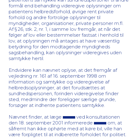
formål end behandling videregive oplysninger om
patientens helbredsforhold, øvrige rent private
forhold og andre fortrolige oplysninger til
myndigheder, organisationer, private personer m.fl.
Af § 26, stk. 2, nr. 1, i samme lov fremgår, at når det
følger af lov eller bestemmelser fastsat i henhold til
lov, at oplysningen må antages at have væsentlig
betydning for den modtagende myndigheds
sagsbehandling, kan oplysninger videregives uden
samtykke hertil.
Endvidere kan nævnet oplyse, at det fremgår af
vejledning nr. 161 af 16. september 1998 om
information og samtykke og videregivelse af
helbredsoplysninger, at det forudsættes at
sundhedspersonen, forinden videregivelse finder
sted, medmindre der foreligger særlige grunde,
forsøger at indhente patientens samtykke.
Nævnet finder, at læge
ved konsultationen
den 18. september 2001 informerede
om, at
såfremt han ikke ophørte med at køre bil, ville han
være forpligtet til at indberette forholdet for politiet.