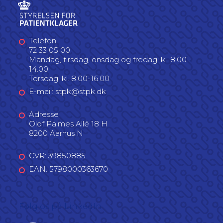
Telefon
72 33 05 00
Mandag, tirsdag, onsdag og fredag: kl. 8.00 -
14.00
Torsdag: kl. 8.00-16.00
E-mail: stpk@stpk.dk
Adresse
Olof Palmes Allé 18 H
8200 Aarhus N
CVR: 39850885
EAN: 5798000363670
Følg os på LinkedIn