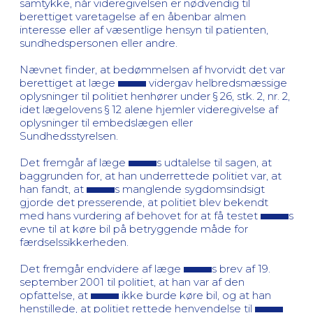
samtykke, når videregivelsen er nødvendig til
berettiget varetagelse af en åbenbar almen
interesse eller af væsentlige hensyn til patienten,
sundhedspersonen eller andre.
Nævnet finder, at bedømmelsen af hvorvidt det var
berettiget at læge
vidergav helbredsmæssige
oplysninger til politiet henhører under § 26, stk. 2, nr. 2,
idet lægelovens § 12 alene hjemler videregivelse af
oplysninger til embedslægen eller
Sundhedsstyrelsen.
Det fremgår af læge
s udtalelse til sagen, at
baggrunden for, at han underrettede politiet var, at
han fandt, at
s manglende sygdomsindsigt
gjorde det presserende, at politiet blev bekendt
med hans vurdering af behovet for at få testet
s
evne til at køre bil på betryggende måde for
færdselssikkerheden.
Det fremgår endvidere af læge
s brev af 19.
september 2001 til politiet, at han var af den
opfattelse, at
ikke burde køre bil, og at han
henstillede, at politiet rettede henvendelse til