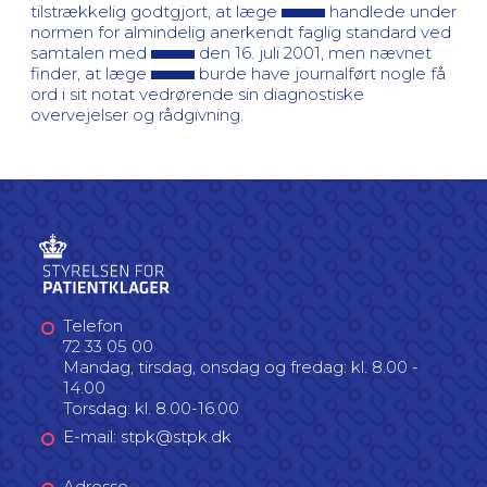
tilstrækkelig godtgjort, at læge
handlede under
normen for almindelig anerkendt faglig standard ved
samtalen med
den 16. juli 2001, men nævnet
finder, at læge
burde have journalført nogle få
ord i sit notat vedrørende sin diagnostiske
overvejelser og rådgivning.
Telefon
72 33 05 00
Mandag, tirsdag, onsdag og fredag: kl. 8.00 -
14.00
Torsdag: kl. 8.00-16.00
E-mail: stpk@stpk.dk
Adresse