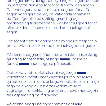
foreligger ikke yderligere oplysninger i sagen, der kan
understøtte den ene forklaring fremfor den anden.
Patientklagenævnet har ikke mulighed for at få
sagen yderligere belyst, da Patientklagenævnet
træffer afgørelse på skriftligt grundlag og i
modsætning til domstolene ikke har mulighed for at
afhøre vidner i forbindelse med behandlingen af
sagen.
I et sådant tilfælde gælder et almindeligt retsprincip
om, at tvivlen skal komme den indklagede til gode.
På denne baggrund finder nævnet ikke tilstrækkelig
grundlag for at fastslå, at læge
undlod at
foreslå
undersøgelse på hospital.
Det er nævnets opfattelse, at vagtlæge
s
kortfattede notat i lægevagtens journal beskriver
symptomer, som enhver læge vil opfatte som mulige
tegn på alvorlig akut hjertesygdom, hvilket
vagtlægen i sin erklæring anfører at have medtaget i
sin udspørgning og rådgivning.
På denne baggrund finder nævnet det ikke