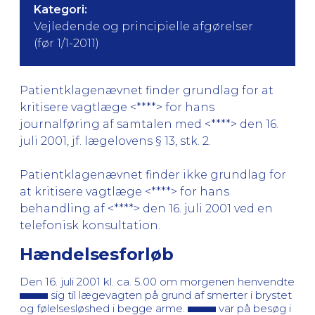
Kategori:
Vejledende og principielle afgørelser
(før 1/1-2011)
Patientklagenævnet finder grundlag for at
kritisere vagtlæge <****> for hans
journalføring af samtalen med <****> den 16.
juli 2001, jf. lægelovens § 13, stk. 2.
Patientklagenævnet finder ikke grundlag for
at kritisere vagtlæge <****> for hans
behandling af <****> den 16. juli 2001 ved en
telefonisk konsultation.
Hændelsesforløb
Den 16. juli 2001 kl. ca. 5.00 om morgenen henvendte
sig til lægevagten på grund af smerter i brystet
og følelsesløshed i begge arme.
var på besøg i