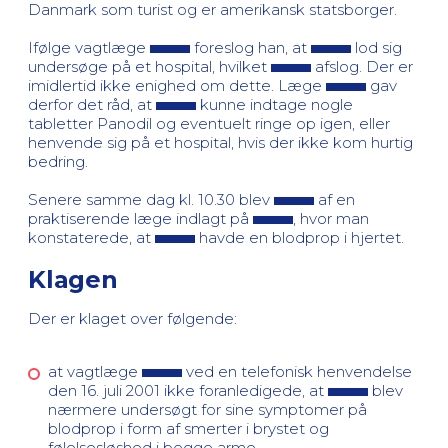
Danmark som turist og er amerikansk statsborger.
Ifølge vagtlæge
foreslog han, at
lod sig
undersøge på et hospital, hvilket
afslog. Der er
imidlertid ikke enighed om dette. Læge
gav
derfor det råd, at
kunne indtage nogle
tabletter Panodil og eventuelt ringe op igen, eller
henvende sig på et hospital, hvis der ikke kom hurtig
bedring.
Senere samme dag kl. 10.30 blev
af en
praktiserende læge indlagt på
, hvor man
konstaterede, at
havde en blodprop i hjertet.
Klagen
Der er klaget over følgende:
at vagtlæge
ved en telefonisk henvendelse
den 16. juli 2001 ikke foranledigede, at
blev
nærmere undersøgt for sine symptomer på
blodprop i form af smerter i brystet og
følelsesløshed i begge arme.