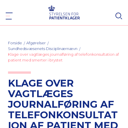
Forside
Afgørelser
Sundhedsvæsenets Disciplinærnævn
Klage over vagtlæges journalføring af telefonkonsultation af
patient med smerter i brystet
KLAGE OVER
VAGTLÆGES
JOURNALFØRING AF
TELEFONKONSULTAT
ION AF PATIENT MED