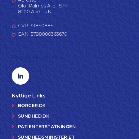
Olof Palmes Allé 18 H
8200 Aarhus N
CVR: 39850885
EAN: 5798000363670
Følg os på LinkedIn
Linkedin profil
Nyttige Links
BORGER.DK
SUNDHED.DK
PATIENTERSTATNINGEN
SUNDHEDSMINISTERIET