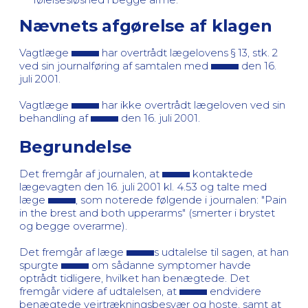
Nævnets afgørelse af klagen
Vagtlæge
har overtrådt lægelovens § 13, stk. 2
ved sin journalføring af samtalen med
den 16.
juli 2001.
Vagtlæge
har ikke overtrådt lægeloven ved sin
behandling af
den 16. juli 2001.
Begrundelse
Det fremgår af journalen, at
kontaktede
lægevagten den 16. juli 2001 kl. 4.53 og talte med
læge
, som noterede følgende i journalen: "Pain
in the brest and both upperarms" (smerter i brystet
og begge overarme).
Det fremgår af læge
s udtalelse til sagen, at han
spurgte
om sådanne symptomer havde
optrådt tidligere, hvilket han benægtede. Det
fremgår videre af udtalelsen, at
endvidere
benægtede vejrtrækningsbesvær og hoste, samt at