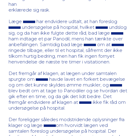
han
erklærede sig rask.
Læge
har endvidere udtalt, at han foreslog
undersøgelse på hospital, hvilket
undslog
sig, og da han ikke fulgte dette råd, bad læge
ham indtage et par Panodil, mens han tænkte over
anbefalingen. Samtidig bad læge
om at
ringede tilbage, eller til et hospital, såfremt der ikke
tilkom hurtig bedring, men han fik ingen fornyet
henvendelse de næste tre timer i visitationen.
Det fremgår af klagen, at lægen under samtalen
spurgte om
havde lavet en forkert bevægelse
og om det kunne skyldes ømme muskler, og
blev bedt om at tage to Panodiler og se hvordan det
gik efter en time, og da gik det lidt bedre. Det
fremgår endvidere af klagen at
ikke fik råd om
undersøgelse på hospital.
Der foreligger således modstridende oplysninger fra
klager og læge
om hvorvidt lægen ved
samtalen foreslog undersøgelse på hospital. Der