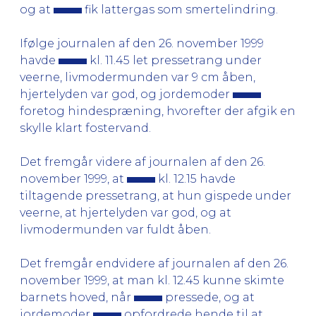
og at
fik lattergas som smertelindring.
Ifølge journalen af den 26. november 1999
havde
kl. 11.45 let pressetrang under
veerne, livmodermunden var 9 cm åben,
hjertelyden var god, og jordemoder
foretog hindespræning, hvorefter der afgik en
skylle klart fostervand.
Det fremgår videre af journalen af den 26.
november 1999, at
kl. 12.15 havde
tiltagende pressetrang, at hun gispede under
veerne, at hjertelyden var god, og at
livmodermunden var fuldt åben.
Det fremgår endvidere af journalen af den 26.
november 1999, at man kl. 12.45 kunne skimte
barnets hoved, når
pressede, og at
jordemoder
opfordrede hende til at