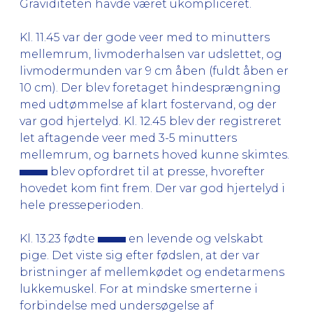
Graviditeten havde været ukompliceret.
Kl. 11.45 var der gode veer med to minutters
mellemrum, livmoderhalsen var udslettet, og
livmodermunden var 9 cm åben (fuldt åben er
10 cm). Der blev foretaget hindesprængning
med udtømmelse af klart fostervand, og der
var god hjertelyd. Kl. 12.45 blev der registreret
let aftagende veer med 3-5 minutters
mellemrum, og barnets hoved kunne skimtes.
blev opfordret til at presse, hvorefter
hovedet kom fint frem. Der var god hjertelyd i
hele presseperioden.
Kl. 13.23 fødte
en levende og velskabt
pige. Det viste sig efter fødslen, at der var
bristninger af mellemkødet og endetarmens
lukkemuskel. For at mindske smerterne i
forbindelse med undersøgelse af