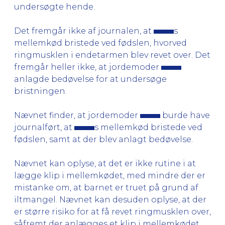
undersøgte hende.
Det fremgår ikke af journalen, at
s
mellemkød bristede ved fødslen, hvorved
ringmusklen i endetarmen blev revet over. Det
fremgår heller ikke, at jordemoder
anlagde bedøvelse for at undersøge
bristningen.
Nævnet finder, at jordemoder
burde have
journalført, at
s mellemkød bristede ved
fødslen, samt at der blev anlagt bedøvelse.
Nævnet kan oplyse, at det er ikke rutine i at
lægge klip i mellemkødet, med mindre der er
mistanke om, at barnet er truet på grund af
iltmangel. Nævnet kan desuden oplyse, at der
er større risiko for at få revet ringmusklen over,
såfremt der anlægges et klip i mellemkødet.