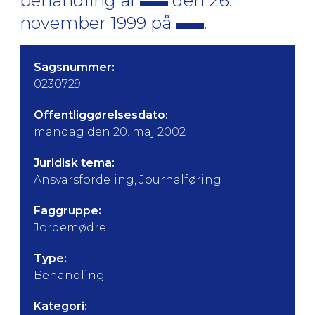
behandling af
den 26.
november 1999 på
.
Sagsnummer:
0230729
Offentliggørelsesdato:
mandag den 20. maj 2002
Juridisk tema:
Ansvarsfordeling, Journalføring
Faggruppe:
Jordemødre
Type:
Behandling
Kategori: