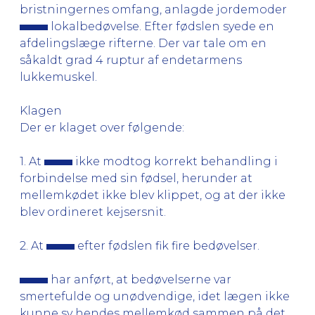
bristningernes omfang, anlagde jordemoder
lokalbedøvelse. Efter fødslen syede en
afdelingslæge rifterne. Der var tale om en
såkaldt grad 4 ruptur af endetarmens
lukkemuskel.
Klagen
Der er klaget over følgende:
1. At
ikke modtog korrekt behandling i
forbindelse med sin fødsel, herunder at
mellemkødet ikke blev klippet, og at der ikke
blev ordineret kejsersnit.
2. At
efter fødslen fik fire bedøvelser.
har anført, at bedøvelserne var
smertefulde og unødvendige, idet lægen ikke
kunne sy hendes mellemkød sammen på det