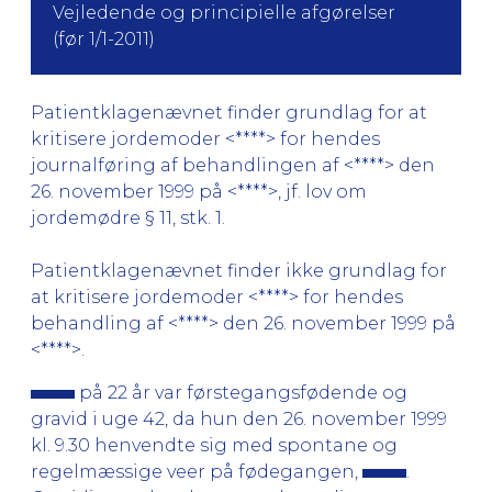
Vejledende og principielle afgørelser
(før 1/1-2011)
Patientklagenævnet finder grundlag for at
kritisere jordemoder <****> for hendes
journalføring af behandlingen af <****> den
26. november 1999 på <****>, jf. lov om
jordemødre § 11, stk. 1.
Patientklagenævnet finder ikke grundlag for
at kritisere jordemoder <****> for hendes
behandling af <****> den 26. november 1999 på
<****>.
på 22 år var førstegangsfødende og
gravid i uge 42, da hun den 26. november 1999
kl. 9.30 henvendte sig med spontane og
regelmæssige veer på fødegangen,
.