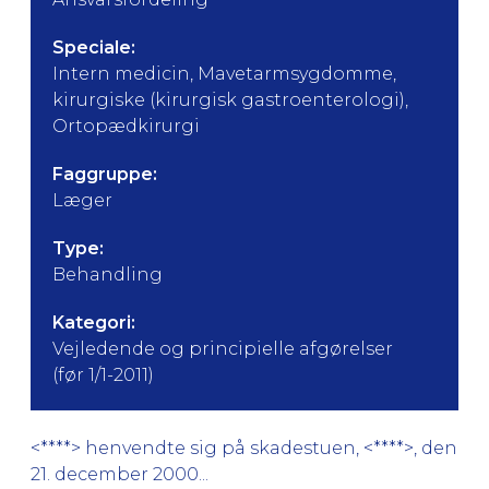
Speciale:
Intern medicin, Mavetarmsygdomme,
kirurgiske (kirurgisk gastroenterologi),
Ortopædkirurgi
Faggruppe:
Læger
Type:
Behandling
Kategori:
Vejledende og principielle afgørelser
(før 1/1-2011)
<****> henvendte sig på skadestuen, <****>, den
21. december 2000...