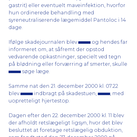
gastrit) eller eventuelt maveinfektion, hvorfor
hun ordinerede behandling med
syreneutraliserende lægemiddel Pantoloc i 14
dage.
Ifølge skadejournalen blev
og hendes far
informeret om, at såfremt der opstod
vedvarende opkastninger, specielt ved tegn
på blødning eller forværring af smerter, skulle
søge læge.
Samme nat den 21. december 2000 kl. 07.22
blev
indbragt på skadestuen,
, med
uopretteligt hjertestop.
Dagen efter den 22. december 2000 kl. 11 blev
der afholdt retslægeligt ligsyn, hvor det blev
besluttet at foretage retslægelig obduktion,