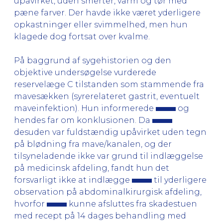
upåvirket, uden smerter, varm og tør med
pæne farver. Der havde ikke været yderligere
opkastninger eller svimmelhed, men hun
klagede dog fortsat over kvalme.
På baggrund af sygehistorien og den
objektive undersøgelse vurderede
reservelæge C tilstanden som stammende fra
mavesækken (syrerelateret gastrit, eventuelt
maveinfektion). Hun informerede
og
hendes far om konklusionen. Da
desuden var fuldstændig upåvirket uden tegn
på blødning fra mave/kanalen, og der
tilsyneladende ikke var grund til indlæggelse
på medicinsk afdeling, fandt hun det
forsvarligt ikke at indlægge
til yderligere
observation på abdominalkirurgisk afdeling,
hvorfor
kunne afsluttes fra skadestuen
med recept på 14 dages behandling med