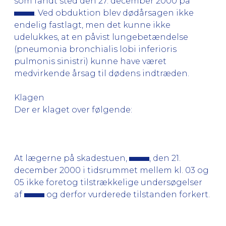
som fandt sted den 27. december 2000 på
. Ved obduktion blev dødårsagen ikke
endelig fastlagt, men det kunne ikke
udelukkes, at en påvist lungebetændelse
(pneumonia bronchialis lobi inferioris
pulmonis sinistri) kunne have været
medvirkende årsag til dødens indtræden.
Klagen
Der er klaget over følgende:
At lægerne på skadestuen,
, den 21.
december 2000 i tidsrummet mellem kl. 03 og
05 ikke foretog tilstrækkelige undersøgelser
af
og derfor vurderede tilstanden forkert.