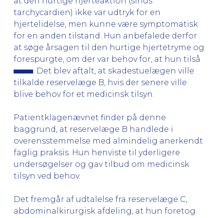
at den hurtige hjerteaktion (sinus
tarchycardien) ikke var udtryk for en
hjertelidelse, men kunne være symptomatisk
for en anden tilstand. Hun anbefalede derfor
at søge årsagen til den hurtige hjertetryme og
forespurgte, om der var behov for, at hun tilså
. Det blev aftalt, at skadestuelægen ville
tilkalde reservelæge B, hvis der senere ville
blive behov for et medicinsk tilsyn.
Patientklagenævnet finder på denne
baggrund, at reservelæge B handlede i
overensstemmelse med almindelig anerkendt
faglig praksis. Hun henviste til yderligere
undersøgelser og gav tilbud om medicinsk
tilsyn ved behov.
Det fremgår af udtalelse fra reservelæge C,
abdominalkirurgisk afdeling, at hun foretog