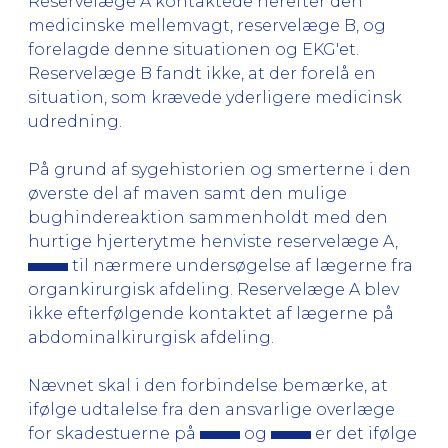
Reservelæge A kontaktede herefter den
medicinske mellemvagt, reservelæge B, og
forelagde denne situationen og EKG'et.
Reservelæge B fandt ikke, at der forelå en
situation, som krævede yderligere medicinsk
udredning.
På grund af sygehistorien og smerterne i den
øverste del af maven samt den mulige
bughindereaktion sammenholdt med den
hurtige hjerterytme henviste reservelæge A,
til nærmere undersøgelse af lægerne fra
organkirurgisk afdeling. Reservelæge A blev
ikke efterfølgende kontaktet af lægerne på
abdominalkirurgisk afdeling.
Nævnet skal i den forbindelse bemærke, at
ifølge udtalelse fra den ansvarlige overlæge
for skadestuerne på
og
er det ifølge