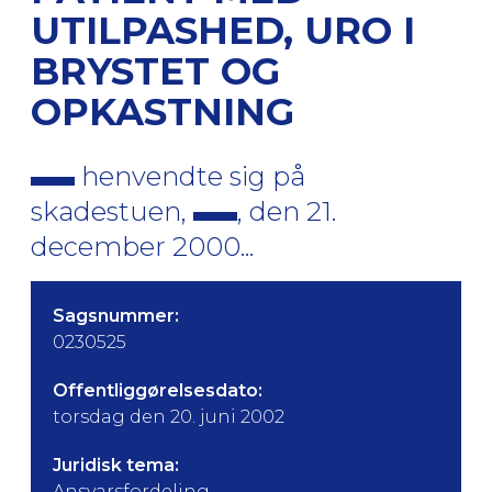
UTILPASHED, URO I
BRYSTET OG
OPKASTNING
henvendte sig på
skadestuen,
, den 21.
december 2000...
Sagsnummer:
0230525
Offentliggørelsesdato:
torsdag den 20. juni 2002
Juridisk tema:
Ansvarsfordeling