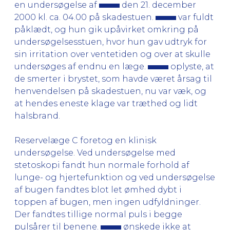
en undersøgelse af
den 21. december
2000 kl. ca. 04.00 på skadestuen.
var fuldt
påklædt, og hun gik upåvirket omkring på
undersøgelsesstuen, hvor hun gav udtryk for
sin irritation over ventetiden og over at skulle
undersøges af endnu en læge.
oplyste, at
de smerter i brystet, som havde været årsag til
henvendelsen på skadestuen, nu var væk, og
at hendes eneste klage var træthed og lidt
halsbrand.
Reservelæge C foretog en klinisk
undersøgelse. Ved undersøgelse med
stetoskopi fandt hun normale forhold af
lunge- og hjertefunktion og ved undersøgelse
af bugen fandtes blot let ømhed dybt i
toppen af bugen, men ingen udfyldninger.
Der fandtes tillige normal puls i begge
pulsårer til benene.
ønskede ikke at