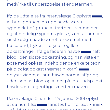
medvirke til undersøgelse af endetarmen.
Ifølge udtalelse fra reservelæge C oplyste
,
at hun igennem en uge havde været
sygemeldt på grund af træthed, svimmelhed
og almindelig sygdomsfølelse, samt at hun de
sidste døgn havde været forkvalmet med
halsbrand, trykken i brystet og flere
opkastninger. Ifølge faderen havde
haft
blod i den sidste opkastning, og han viste en
pose med opkast indeholdende enkelte tegn
på blodigt opkast (hæmatin korn).
oplyste videre, at hun havde normal afføring
uden spor af blod, og at der på intet tidspunkt
havde været egentlige smerter i maven.
Reservelæge C har den 25. januar 2001 oplyst,
at da hun tilså
fandtes hun fortsat klinisk