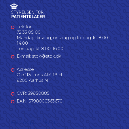
Telefon
72 33 05 00
Mandag, tirsdag, onsdag og fredag: kl. 8.00 -
14.00
Torsdag: kl. 8.00-16.00
E-mail: stpk@stpk.dk
Adresse
Olof Palmes Allé 18 H
8200 Aarhus N
CVR: 39850885
EAN: 5798000363670
Følg os på LinkedIn