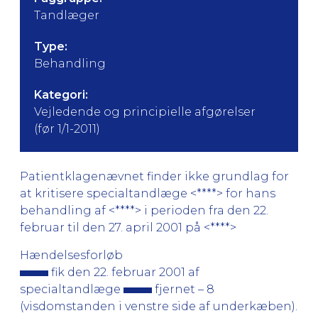
Tandlæger
Type:
Behandling
Kategori:
Vejledende og principielle afgørelser
(før 1/1-2011)
Patientklagenævnet finder ikke grundlag for
at kritisere specialtandlæge <****> for hans
behandling af <****> i perioden fra den 22.
februar til den 27. april 2001 på <****>
Hændelsesforløb
fik den 22. februar 2001 af
specialtandlæge
fjernet – 8
(visdomstanden i venstre side af underkæben).