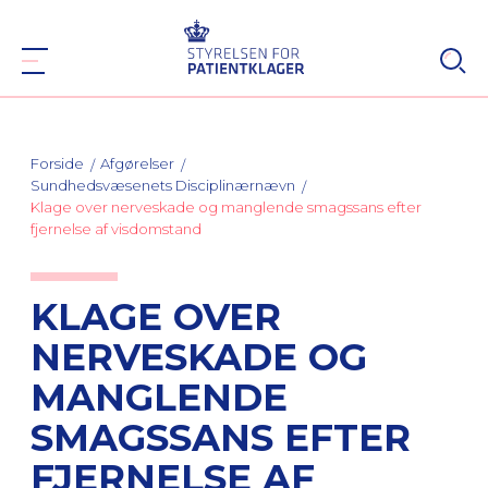
Forside
Afgørelser
Sundhedsvæsenets Disciplinærnævn
Klage over nerveskade og manglende smagssans efter
fjernelse af visdomstand
KLAGE OVER
NERVESKADE OG
MANGLENDE
SMAGSSANS EFTER
FJERNELSE AF