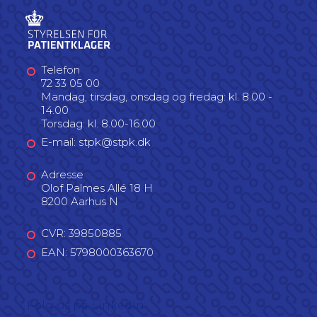
Telefon
72 33 05 00
Mandag, tirsdag, onsdag og fredag: kl. 8.00 -
14.00
Torsdag: kl. 8.00-16.00
E-mail: stpk@stpk.dk
Adresse
Olof Palmes Allé 18 H
8200 Aarhus N
CVR: 39850885
EAN: 5798000363670
Følg os på LinkedIn