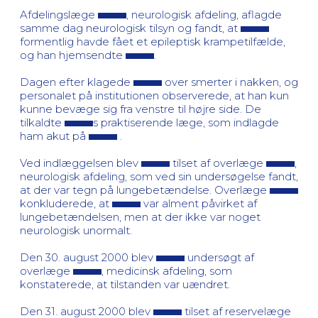
Afdelingslæge
, neurologisk afdeling, aflagde
samme dag neurologisk tilsyn og fandt, at
formentlig havde fået et epileptisk krampetilfælde,
og han hjemsendte
.
Dagen efter klagede
over smerter i nakken, og
personalet på institutionen observerede, at han kun
kunne bevæge sig fra venstre til højre side. De
tilkaldte
s praktiserende læge, som indlagde
ham akut på
.
Ved indlæggelsen blev
tilset af overlæge
,
neurologisk afdeling, som ved sin undersøgelse fandt,
at der var tegn på lungebetændelse. Overlæge
konkluderede, at
var alment påvirket af
lungebetændelsen, men at der ikke var noget
neurologisk unormalt.
Den 30. august 2000 blev
undersøgt af
overlæge
, medicinsk afdeling, som
konstaterede, at tilstanden var uændret.
Den 31. august 2000 blev
tilset af reservelæge