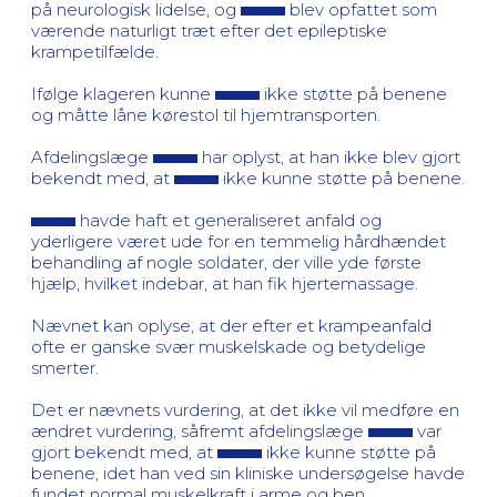
på neurologisk lidelse, og
blev opfattet som
værende naturligt træt efter det epileptiske
krampetilfælde.
Ifølge klageren kunne
ikke støtte på benene
og måtte låne kørestol til hjemtransporten.
Afdelingslæge
har oplyst, at han ikke blev gjort
bekendt med, at
ikke kunne støtte på benene.
havde haft et generaliseret anfald og
yderligere været ude for en temmelig hårdhændet
behandling af nogle soldater, der ville yde første
hjælp, hvilket indebar, at han fik hjertemassage.
Nævnet kan oplyse, at der efter et krampeanfald
ofte er ganske svær muskelskade og betydelige
smerter.
Det er nævnets vurdering, at det ikke vil medføre en
ændret vurdering, såfremt afdelingslæge
var
gjort bekendt med, at
ikke kunne støtte på
benene, idet han ved sin kliniske undersøgelse havde
fundet normal muskelkraft i arme og ben