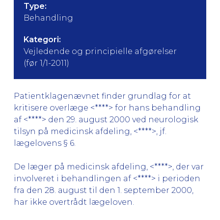
Type:
Behandling
Kategori:
Vejledende og principielle afgørelser
(før 1/1-2011)
Patientklagenævnet finder grundlag for at
kritisere overlæge <****> for hans behandling
af <****> den 29. august 2000 ved neurologisk
tilsyn på medicinsk afdeling, <****>, jf.
lægelovens § 6.
De læger på medicinsk afdeling, <****>, der var
involveret i behandlingen af <****> i perioden
fra den 28. august til den 1. september 2000,
har ikke overtrådt lægeloven.