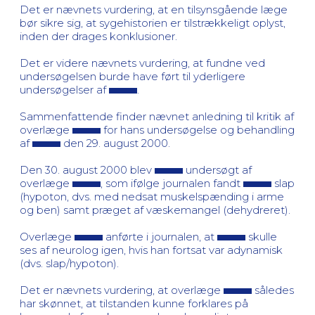
Det er nævnets vurdering, at en tilsynsgående læge
bør sikre sig, at sygehistorien er tilstrækkeligt oplyst,
inden der drages konklusioner.
Det er videre nævnets vurdering, at fundne ved
undersøgelsen burde have ført til yderligere
undersøgelser af
.
Sammenfattende finder nævnet anledning til kritik af
overlæge
for hans undersøgelse og behandling
af
den 29. august 2000.
Den 30. august 2000 blev
undersøgt af
overlæge
, som ifølge journalen fandt
slap
(hypoton, dvs. med nedsat muskelspænding i arme
og ben) samt præget af væskemangel (dehydreret).
Overlæge
anførte i journalen, at
skulle
ses af neurolog igen, hvis han fortsat var adynamisk
(dvs. slap/hypoton).
Det er nævnets vurdering, at overlæge
således
har skønnet, at tilstanden kunne forklares på