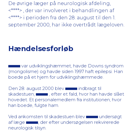
De øvrige læger på neurologisk afdeling,
<****> , der var involveret i behandlingen af
<****> i perioden fra den 28. august til den 1.
september 2000, har ikke overtrådt lægeloven.
Hændelsesforløb
var udviklingshæmmet, havde Downs syndrom
(mongolisme) og havde siden 1997 haft epilepsi. Han
boede på et hjem for udviklingshæmmede.
Den 28. august 2000 blev
indbragt til
skadestuen,
, efter et fald, hvor han havde slået
hovedet. Et personalemedlem fra institutionen, hvor
han boede, fulgte ham.
Ved ankomsten til skadestuen blev
undersøgt
af læge
, der efter undersøgelsen rekvirerede
neurologisk tilsyn.