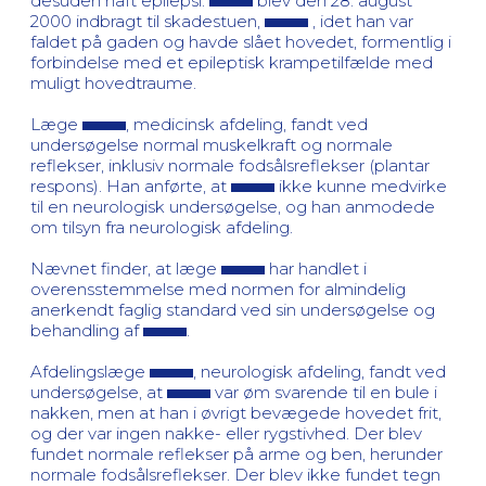
desuden haft epilepsi.
blev den 28. august
2000 indbragt til skadestuen,
, idet han var
faldet på gaden og havde slået hovedet, formentlig i
forbindelse med et epileptisk krampetilfælde med
muligt hovedtraume.
Læge
, medicinsk afdeling, fandt ved
undersøgelse normal muskelkraft og normale
reflekser, inklusiv normale fodsålsreflekser (plantar
respons). Han anførte, at
ikke kunne medvirke
til en neurologisk undersøgelse, og han anmodede
om tilsyn fra neurologisk afdeling.
Nævnet finder, at læge
har handlet i
overensstemmelse med normen for almindelig
anerkendt faglig standard ved sin undersøgelse og
behandling af
.
Afdelingslæge
, neurologisk afdeling, fandt ved
undersøgelse, at
var øm svarende til en bule i
nakken, men at han i øvrigt bevægede hovedet frit,
og der var ingen nakke- eller rygstivhed. Der blev
fundet normale reflekser på arme og ben, herunder
normale fodsålsreflekser. Der blev ikke fundet tegn