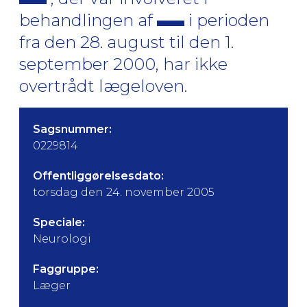
behandlingen af
i perioden
fra den 28. august til den 1.
september 2000, har ikke
overtrådt lægeloven.
Sagsnummer:
0229814
Offentliggørelsesdato:
torsdag den 24. november 2005
Speciale:
Neurologi
Faggruppe:
Læger