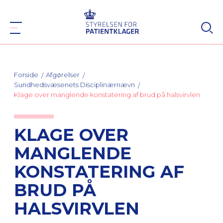
Forside
Afgørelser
Sundhedsvæsenets Disciplinærnævn
Klage over manglende konstatering af brud på halsvirvlen
KLAGE OVER
MANGLENDE
KONSTATERING AF
BRUD PÅ
HALSVIRVLEN