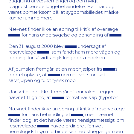
baggrund af væskemangel og den nyligt
diagnosticerede lungebetændelse. Han har dog
været opmærksom på, at sygdomsbilledet måske
kunne rumme mere.
Nævnet finder ikke anledning til kritik af overlæge
for hans undersøgelse og behandling af
.
Den 31. august 2000 blev
undersøgt af
reservelæge
, som fandt ham mere vågen og i
bedring, for så vidt angik lungebetændelsen.
Af journalen fremgår, at en medhjælper fra
s
bopæl oplyste, at
normalt var stort set
selvhjulpen og fuldt fysisk mobil.
Uanset at det ikke fremgår af journalen, lægger
nævnet til grund, at
fortsat var slap (hypoton).
Nævnet finder ikke anledning til kritik af reservelæge
for hans behandling af
, men nævnet
finder dog, at det havde været hensigtsmæssigt, om
reservelæge
havde ordineret fornyet
neurologisk tilsyn i forbindelse med stuegangen den