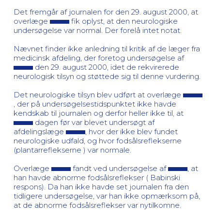
Det fremgår af journalen for den 29. august 2000, at
overlæge
fik oplyst, at den neurologiske
undersøgelse var normal. Der forelå intet notat.
Nævnet finder ikke anledning til kritik af de læger fra
medicinsk afdeling, der foretog undersøgelse af
den 29. august 2000, idet de rekvirerede
neurologisk tilsyn og støttede sig til denne vurdering.
Det neurologiske tilsyn blev udført at overlæge
, der på undersøgelsestidspunktet ikke havde
kendskab til journalen og derfor heller ikke til, at
dagen før var blevet undersøgt af
afdelingslæge
, hvor der ikke blev fundet
neurologiske udfald, og hvor fodsålsreflekserne
(plantarreflekserne ) var normale.
Overlæge
fandt ved undersøgelse af
, at
han havde abnorme fodsålsreflekser ( Babinski
respons). Da han ikke havde set journalen fra den
tidligere undersøgelse, var han ikke opmærksom på,
at de abnorme fodsålsreflekser var nytilkomne.