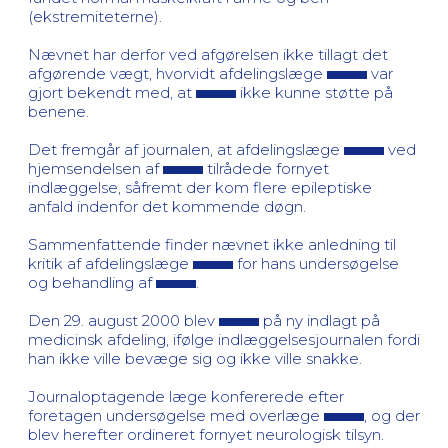
(ekstremiteterne).
Nævnet har derfor ved afgørelsen ikke tillagt det
afgørende vægt, hvorvidt afdelingslæge
var
gjort bekendt med, at
ikke kunne støtte på
benene.
Det fremgår af journalen, at afdelingslæge
ved
hjemsendelsen af
tilrådede fornyet
indlæggelse, såfremt der kom flere epileptiske
anfald indenfor det kommende døgn.
Sammenfattende finder nævnet ikke anledning til
kritik af afdelingslæge
for hans undersøgelse
og behandling af
.
Den 29. august 2000 blev
på ny indlagt på
medicinsk afdeling, ifølge indlæggelsesjournalen fordi
han ikke ville bevæge sig og ikke ville snakke.
Journaloptagende læge konfererede efter
foretagen undersøgelse med overlæge
, og der
blev herefter ordineret fornyet neurologisk tilsyn.