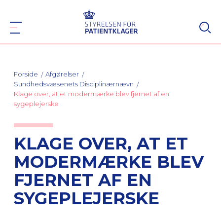
Forside
Afgørelser
Sundhedsvæsenets Disciplinærnævn
Klage over, at et modermærke blev fjernet af en
sygeplejerske
KLAGE OVER, AT ET
MODERMÆRKE BLEV
FJERNET AF EN
SYGEPLEJERSKE