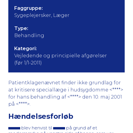
Faggruppe:
Sygeplejersker, Læger
Type:
Behandling
Kategori:
Vejledende og principielle afgørelser
(før 1/1-2011)
Patientklagenævnet finder ikke grundlag for
at kritisere speciallæge i hudsygdomme <****>
for hans behandling af <****> den 10. maj 2001
på <****>.
Hændelsesforløb
blev henvist til
på grund af et