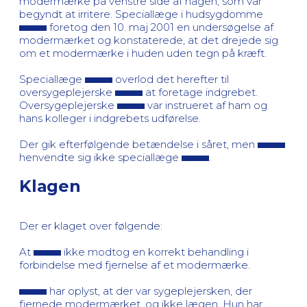
modermærke på venstre side af hagen, som var
begyndt at irritere. Speciallæge i hudsygdomme
foretog den 10. maj 2001 en undersøgelse af
modermærket og konstaterede, at det drejede sig
om et modermærke i huden uden tegn på kræft.
Speciallæge
overlod det herefter til
oversygeplejerske
at foretage indgrebet.
Oversygeplejerske
var instrueret af ham og
hans kolleger i indgrebets udførelse.
Der gik efterfølgende betændelse i såret, men
henvendte sig ikke speciallæge
.
Klagen
Der er klaget over følgende:
At
ikke modtog en korrekt behandling i
forbindelse med fjernelse af et modermærke.
har oplyst, at der var sygeplejersken, der
fjernede modermærket, og ikke lægen. Hun har