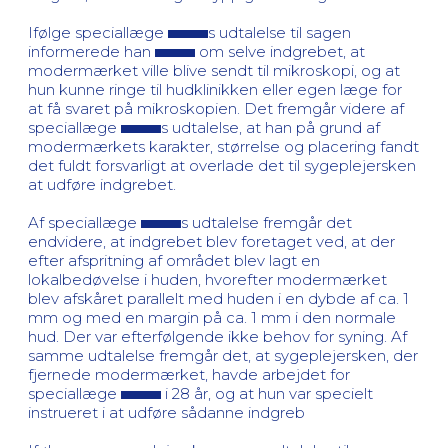
Ifølge speciallæge
s udtalelse til sagen
informerede han
om selve indgrebet, at
modermærket ville blive sendt til mikroskopi, og at
hun kunne ringe til hudklinikken eller egen læge for
at få svaret på mikroskopien. Det fremgår videre af
speciallæge
s udtalelse, at han på grund af
modermærkets karakter, størrelse og placering fandt
det fuldt forsvarligt at overlade det til sygeplejersken
at udføre indgrebet.
Af speciallæge
s udtalelse fremgår det
endvidere, at indgrebet blev foretaget ved, at der
efter afspritning af området blev lagt en
lokalbedøvelse i huden, hvorefter modermærket
blev afskåret parallelt med huden i en dybde af ca. 1
mm og med en margin på ca. 1 mm i den normale
hud. Der var efterfølgende ikke behov for syning. Af
samme udtalelse fremgår det, at sygeplejersken, der
fjernede modermærket, havde arbejdet for
speciallæge
i 28 år, og at hun var specielt
instrueret i at udføre sådanne indgreb