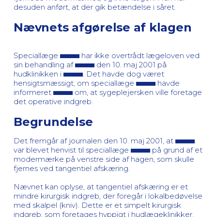
desuden anført, at der gik betændelse i såret.
Nævnets afgørelse af klagen
Speciallæge
har ikke overtrådt lægeloven ved
sin behandling af
den 10. maj 2001 på
hudklinikken i
. Det havde dog været
hensigtsmæssigt, om speciallæge
havde
informeret
om, at sygeplejersken ville foretage
det operative indgreb.
Begrundelse
Det fremgår af journalen den 10. maj 2001, at
var blevet henvist til speciallæge
på grund af et
modermærke på venstre side af hagen, som skulle
fjernes ved tangentiel afskæring.
Nævnet kan oplyse, at tangentiel afskæring er et
mindre kirurgisk indgreb, der foregår i lokalbedøvelse
med skalpel (kniv). Dette er et simpelt kirurgisk
indgreb, som foretages hyppigt i hudlægeklinikker.