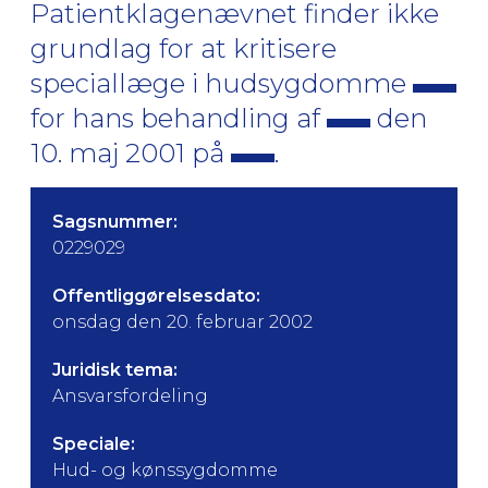
Patientklagenævnet finder ikke
grundlag for at kritisere
speciallæge i hudsygdomme
for hans behandling af
den
10. maj 2001 på
.
Sagsnummer:
0229029
Offentliggørelsesdato:
onsdag den 20. februar 2002
Juridisk tema:
Ansvarsfordeling
Speciale:
Hud- og kønssygdomme