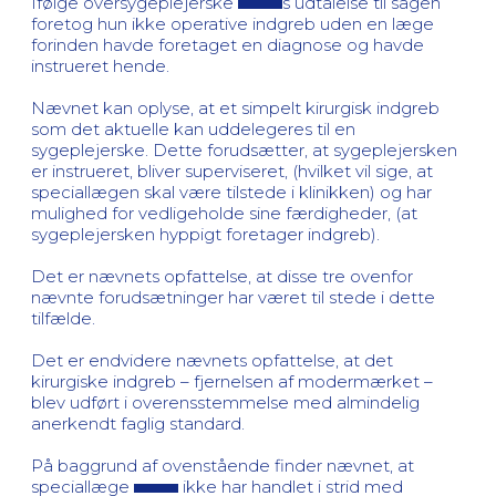
Ifølge oversygeplejerske
s udtalelse til sagen
foretog hun ikke operative indgreb uden en læge
forinden havde foretaget en diagnose og havde
instrueret hende.
Nævnet kan oplyse, at et simpelt kirurgisk indgreb
som det aktuelle kan uddelegeres til en
sygeplejerske. Dette forudsætter, at sygeplejersken
er instrueret, bliver superviseret, (hvilket vil sige, at
speciallægen skal være tilstede i klinikken) og har
mulighed for vedligeholde sine færdigheder, (at
sygeplejersken hyppigt foretager indgreb).
Det er nævnets opfattelse, at disse tre ovenfor
nævnte forudsætninger har været til stede i dette
tilfælde.
Det er endvidere nævnets opfattelse, at det
kirurgiske indgreb – fjernelsen af modermærket –
blev udført i overensstemmelse med almindelig
anerkendt faglig standard.
På baggrund af ovenstående finder nævnet, at
speciallæge
ikke har handlet i strid med