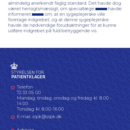
almindelig anerkendt faglig standard. Det havde dog
været hensigtsmæssigt, om speciallæge
havde
informeret
om, at en sygeplejerske ville
foretage indgrebet, og at denne sygeplejerske
havde de nødvendige forudsætninger for at kunne
udføre indgrebet på fuld betryggende vis.
Telefon
72 33 05 00
Mandag, tirsdag, onsdag og fredag: kl. 8.00 -
14.00
Torsdag: kl. 8.00-16.00
E-mail: stpk@stpk.dk
Adresse