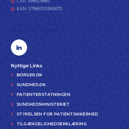
CVR: 39850885
EAN: 5798000363670
Følg os på LinkedIn
Linkedin profil
Nyttige Links
BORGER.DK
SUNDHED.DK
PATIENTERSTATNINGEN
SUNDHEDSMINISTERIET
STYRELSEN FOR PATIENTSIKKERHED
TILGÆNGELIGHEDSERKLÆRING