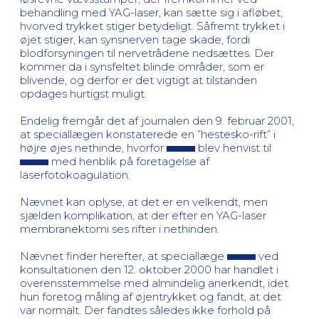
behandling med YAG-laser, kan sætte sig i afløbet,
hvorved trykket stiger betydeligt. Såfremt trykket i
øjet stiger, kan synsnerven tage skade, fordi
blodforsyningen til nervetrådene nedsættes. Der
kommer da i synsfeltet blinde områder, som er
blivende, og derfor er det vigtigt at tilstanden
opdages hurtigst muligt.
Endelig fremgår det af journalen den 9. februar 2001,
at speciallægen konstaterede en ”hestesko-rift” i
højre øjes nethinde, hvorfor
blev henvist til
med henblik på foretagelse af
laserfotokoagulation.
Nævnet kan oplyse, at det er en velkendt, men
sjælden komplikation, at der efter en YAG-laser
membranektomi ses rifter i nethinden.
Nævnet finder herefter, at speciallæge
ved
konsultationen den 12. oktober 2000 har handlet i
overensstemmelse med almindelig anerkendt, idet
hun foretog måling af øjentrykket og fandt, at det
var normalt. Der fandtes således ikke forhold på