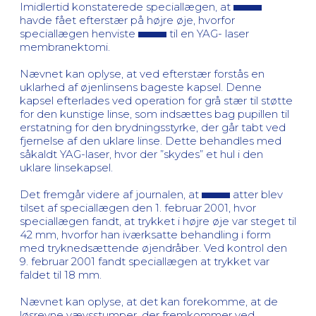
Imidlertid konstaterede speciallægen, at
havde fået efterstær på højre øje, hvorfor
speciallægen henviste
til en YAG- laser
membranektomi.
Nævnet kan oplyse, at ved efterstær forstås en
uklarhed af øjenlinsens bageste kapsel. Denne
kapsel efterlades ved operation for grå stær til støtte
for den kunstige linse, som indsættes bag pupillen til
erstatning for den brydningsstyrke, der går tabt ved
fjernelse af den uklare linse. Dette behandles med
såkaldt YAG-laser, hvor der ”skydes” et hul i den
uklare linsekapsel.
Det fremgår videre af journalen, at
atter blev
tilset af speciallægen den 1. februar 2001, hvor
speciallægen fandt, at trykket i højre øje var steget til
42 mm, hvorfor han iværksatte behandling i form
med tryknedsættende øjendråber. Ved kontrol den
9. februar 2001 fandt speciallægen at trykket var
faldet til 18 mm.
Nævnet kan oplyse, at det kan forekomme, at de
løsrevne vævsstumper, der fremkommer ved