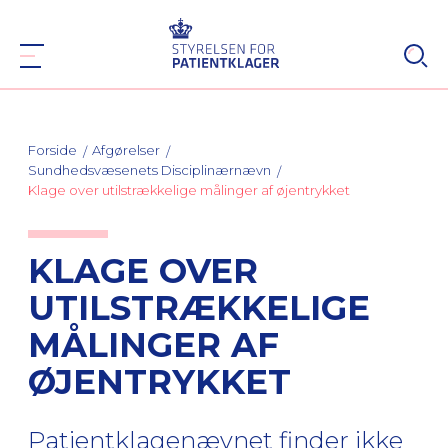
Forside
Afgørelser
Sundhedsvæsenets Disciplinærnævn
Klage over utilstrækkelige målinger af øjentrykket
KLAGE OVER
UTILSTRÆKKELIGE
MÅLINGER AF
ØJENTRYKKET
Patientklagenævnet finder ikke