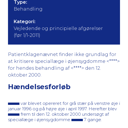
Type:
Behandling
Kategori:
Vejledende og principielle afgørelser
(før 1/1-2011)
Patientklagenævnet finder ikke grundlag for
at kritisere speciallæge i øjensygdomme <****>
for hendes behandling af <****> den 12.
oktober 2000.
Hændelsesforløb
var blevet opereret for grå stær på venstre øje i
januar 1996 og på højre øje i april 1997. Herefter blev
frem til den 12. oktober 2000 undersøgt af
speciallæge i øjensygdomme
7 gange.