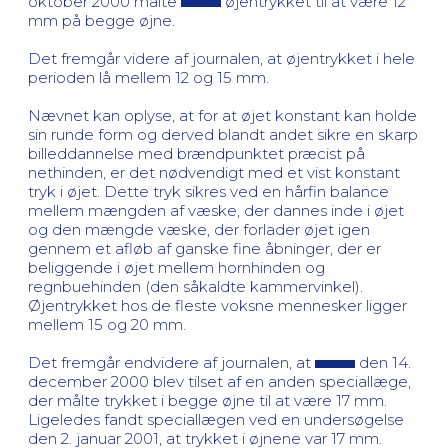
oktober 2000 målte
øjentrykket til at være 12
mm på begge øjne.
Det fremgår videre af journalen, at øjentrykket i hele
perioden lå mellem 12 og 15 mm.
Nævnet kan oplyse, at for at øjet konstant kan holde
sin runde form og derved blandt andet sikre en skarp
billeddannelse med brændpunktet præcist på
nethinden, er det nødvendigt med et vist konstant
tryk i øjet. Dette tryk sikres ved en hårfin balance
mellem mængden af væske, der dannes inde i øjet
og den mængde væske, der forlader øjet igen
gennem et afløb af ganske fine åbninger, der er
beliggende i øjet mellem hornhinden og
regnbuehinden (den såkaldte kammervinkel).
Øjentrykket hos de fleste voksne mennesker ligger
mellem 15 og 20 mm.
Det fremgår endvidere af journalen, at
den 14.
december 2000 blev tilset af en anden speciallæge,
der målte trykket i begge øjne til at være 17 mm.
Ligeledes fandt speciallægen ved en undersøgelse
den 2. januar 2001, at trykket i øjnene var 17 mm.