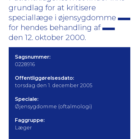
grundlag for at kritisere
speciallæge i øjensygdomme
for hendes behandling af
den 12. oktober 2000.
Sagsnummer:
0228916
Offentliggørelsesdato:
torsdag den 1. december 2005
Speciale:
Øjensygdomme (oftalmologi)
Faggruppe:
Læger