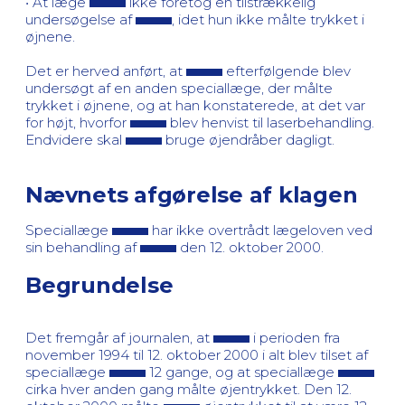
• At læge
ikke foretog en tilstrækkelig
undersøgelse af
, idet hun ikke målte trykket i
øjnene.
Det er herved anført, at
efterfølgende blev
undersøgt af en anden speciallæge, der målte
trykket i øjnene, og at han konstaterede, at det var
for højt, hvorfor
blev henvist til laserbehandling.
Endvidere skal
bruge øjendråber dagligt.
Nævnets afgørelse af klagen
Speciallæge
har ikke overtrådt lægeloven ved
sin behandling af
den 12. oktober 2000.
Begrundelse
Det fremgår af journalen, at
i perioden fra
november 1994 til 12. oktober 2000 i alt blev tilset af
speciallæge
12 gange, og at speciallæge
cirka hver anden gang målte øjentrykket. Den 12.