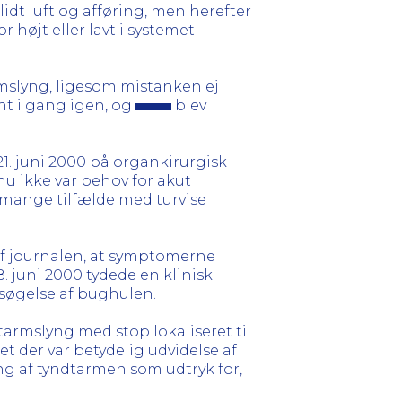
lidt luft og afføring, men herefter
 højt eller lavt i systemet
rmslyng, ligesom mistanken ej
nt i gang igen, og
blev
1. juni 2000 på organkirurgisk
nu ikke var behov for akut
 mange tilfælde med turvise
af journalen, at symptomerne
 juni 2000 tydede en klinisk
rsøgelse af bughulen.
tarmslyng med stop lokaliseret til
t der var betydelig udvidelse af
ng af tyndtarmen som udtryk for,