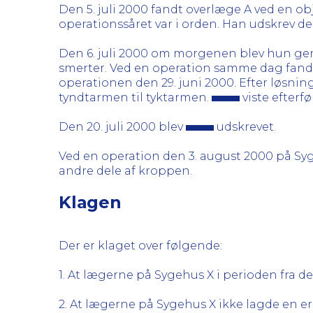
Den 5. juli 2000 fandt overlæge A ved en 
operationssåret var i orden. Han udskrev d
Den 6. juli 2000 om morgenen blev hun ge
smerter. Ved en operation samme dag fand
operationen den 29. juni 2000. Efter løsnin
tyndtarmen til tyktarmen.
viste efter
Den 20. juli 2000 blev
udskrevet.
Ved en operation den 3. august 2000 på Syg
andre dele af kroppen.
Klagen
Der er klaget over følgende:
1. At lægerne på Sygehus X i perioden fra den
2. At lægerne på Sygehus X ikke lagde en