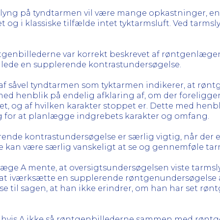
slyng på tyndtarmen vil være mange opkastninger, en
og i klassiske tilfælde intet tyktarmsluft. Ved tarms
tgenbillederne var korrekt beskrevet af røntgenlægen,
ede en supplerende kontrastundersøgelse.
af såvel tyndtarmen som tyktarmen indikerer, at rønt
d henblik på endelig afklaring af, om der foreligger
eret, og af hvilken karakter stoppet er. Dette med henb
 for at planlægge indgrebets karakter og omfang.
ende kontrastundersøgelse er særlig vigtig, når der 
de kan være særlig vanskeligt at se og gennemføle ta
erlæge A mente, at oversigtsundersøgelsen viste tarms
 at iværksætte en supplerende røntgenundersøgelse
else til sagen, at han ikke erindrer, om han har set
elv hvis A ikke så røntgenbillederne sammen med rønt