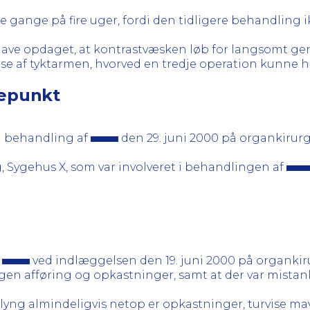
re gange på fire uger, fordi den tidligere behandling i
 have opdaget, at kontrastvæsken løb for langsomt 
se af tyktarmen, hvorved en tredje operation kunne 
gepunkt
n behandling af
den 29. juni 2000 på organkirurg
, Sygehus X, som var involveret i behandlingen af
t
ved indlæggelsen den 19. juni 2000 på organkirur
ngen afføring og opkastninger, samt at der var mista
yng almindeligvis netop er opkastninger, turvise mav