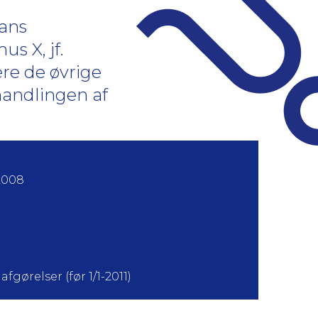
hans
s X, jf.
ere de øvrige
handlingen af
2008
fgørelser (før 1/1-2011)