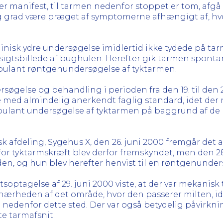
ver manifest, til tarmen nedenfor stoppet er tom, afgå 
llig grad være præget af symptomerne afhængigt af, hvor
linisk ydre undersøgelse imidlertid ikke tydede på ta
sigtsbillede af bughulen. Herefter gik tarmen sponta
ambulant røntgenundersøgelse af tyktarmen.
øgelse og behandling i perioden fra den 19. til den 2
e med almindelig anerkendt faglig standard, idet der 
ambulant undersøgelse af tyktarmen på baggrund af de
 afdeling, Sygehus X, den 26. juni 2000 fremgår det 
or tyktarmskræft blev derfor fremskyndet, men den 28.
nden, og hun blev herefter henvist til en røntgenunde
optagelse af 29. juni 2000 viste, at der var mekanisk 
 nærheden af det område, hvor den passerer milten, ide
 nedenfor dette sted. Der var også betydelig påvirkni
e tarmafsnit.