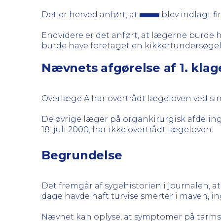
Det er herved anført, at
blev indlagt fi
Endvidere er det anført, at lægerne burde
burde have foretaget en kikkertundersøgel
Nævnets afgørelse af 1. kla
Overlæge A har overtrådt lægeloven ved si
De øvrige læger på organkirurgisk afdeling
18. juli 2000, har ikke overtrådt lægeloven.
Begrundelse
Det fremgår af sygehistorien i journalen, a
dage havde haft turvise smerter i maven, i
Nævnet kan oplyse, at symptomer på tarmsl