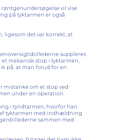
 røntgenundersøgelse vil vise
lyng på tyktarmen er også
 ligesom det var korrekt, at
genoversigtsbillederne suppleres
 et mekanisk stop i tyktarmen,
lik på, at man forud for en
er mistanke om et stop ved
rmen under en operation.
lyng i tyndtarmen, hvorfor han
 af tyktarmen med indhældning
 røntgenbillederne sammen med
genlægen, fritager det ham ikke