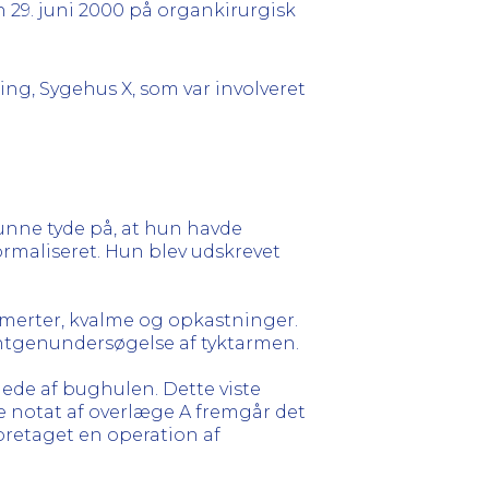
n 29. juni 2000 på organkirurgisk
ing, Sygehus X, som var involveret
unne tyde på, at hun havde
ormaliseret. Hun blev udskrevet
merter, kvalme og opkastninger.
øntgenundersøgelse af tyktarmen.
llede af bughulen. Dette viste
e notat af overlæge A fremgår det
foretaget en operation af