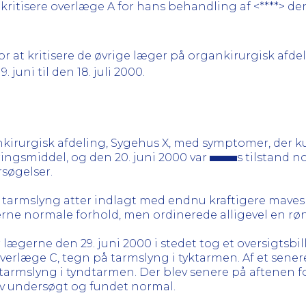
ritisere overlæge A for hans behandling af <****> de
 at kritisere de øvrige læger på organkirurgisk afdel
 juni til den 18. juli 2000.
ankirurgisk afdeling, Sygehus X, med symptomer, der k
ingsmiddel, og den 20. juni 2000 var
s tilstand n
rsøgelser.
 tarmslyng atter indlagt med endnu kraftigere maves
rne normale forhold, men ordinerede alligevel en r
r lægerne den 29. juni 2000 i stedet tog et oversigtsbi
erlæge C, tegn på tarmslyng i tyktarmen. Af et sener
m tarmslyng i tyndtarmen. Der blev senere på aftenen 
v undersøgt og fundet normal.