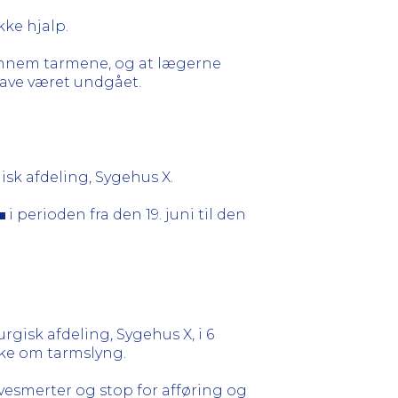
kke hjalp.
gennem tarmene, og at lægerne
have været undgået.
isk afdeling, Sygehus X.
i perioden fra den 19. juni til den
gisk afdeling, Sygehus X, i 6
nke om tarmslyng.
esmerter og stop for afføring og