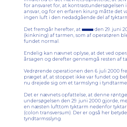
for ansvaret for, at kontrastundersøgelsen i
ansvar, og for en erfaren kirurg måtte det 
ingen luft i den nedadgående del af tyktar
Det fremgår herefter, at
den 29. juni 2
(kinkning) af tarmen, som af operatøren b
fundet normal.
Endelig kan nævnet oplyse, at det ved opera
årsagen og derefter gennemgå resten af tar
Vedrørende operationen den 6. juli 2000 fre
præget af, at stoppet ikke var fundet og beh
nu drejede sig om et tarmslyng i tyndtarme
Det er nævnets opfattelse, at denne røntgen
undersøgelsen den 29. juni 2000 gjorde, men 
en næsten lufttom tyktarm nedenfor tykta
(colon transversum). Der er også her betyd
tyndtarmsslyng.