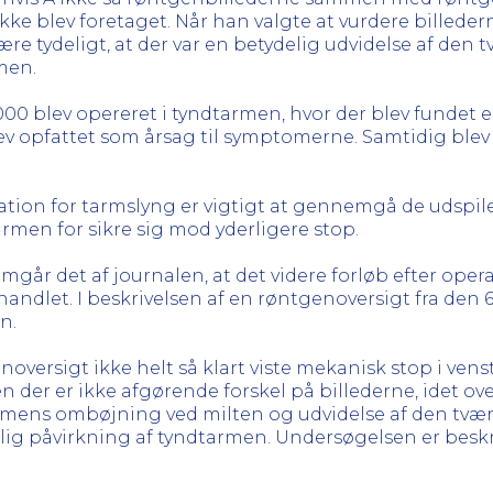
kke blev foretaget. Når han valgte at vurdere billeder
være tydeligt, at der var en betydelig udvidelse af de
men.
000 blev opereret i tyndtarmen, hvor der blev fundet 
lev opfattet som årsag til symptomerne. Samtidig b
tion for tarmslyng er vigtigt at gennemgå de udspile
men for sikre sig mod yderligere stop.
mgår det af journalen, at det videre forløb efter oper
andlet. I beskrivelsen af en røntgenoversigt fra den 6. 
n.
oversigt ikke helt så klart viste mekanisk stop i vens
der er ikke afgørende forskel på billederne, idet overs
rmens ombøjning ved milten og udvidelse af den tvær
elig påvirkning af tyndtarmen. Undersøgelsen er bes