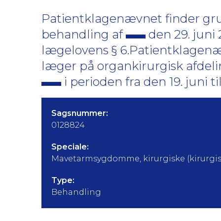
Patientklagenævnet finder grun
behandling af
den 29. juni 
lægelovens § 6.Patientklagenæv
læger på organkirurgisk afdeli
i perioden fra den 19. juni ti
Sagsnummer:
0128824
Speciale:
Mavetarmsygdomme, kirurgiske (kirurgis
Type:
Behandling