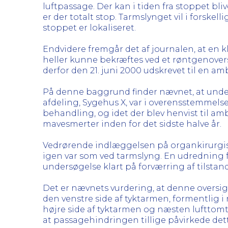
luftpassage. Der kan i tiden fra stoppet bli
er der totalt stop. Tarmslynget vil i forske
stoppet er lokaliseret.
Endvidere fremgår det af journalen, at en k
heller kunne bekræftes ved et røntgenover
derfor den 21. juni 2000 udskrevet til en 
På denne baggrund finder nævnet, at unders
afdeling, Sygehus X, var i overensstemmels
behandling, og idet der blev henvist til 
mavesmerter inden for det sidste halve år.
Vedrørende indlæggelsen på organkirurgisk
igen var som ved tarmslyng. En udredning f
undersøgelse klart på forværring af tilsta
Det er nævnets vurdering, at denne oversigts
den venstre side af tyktarmen, formentlig i
højre side af tyktarmen og næsten lufttomt
at passagehindringen tillige påvirkede dett