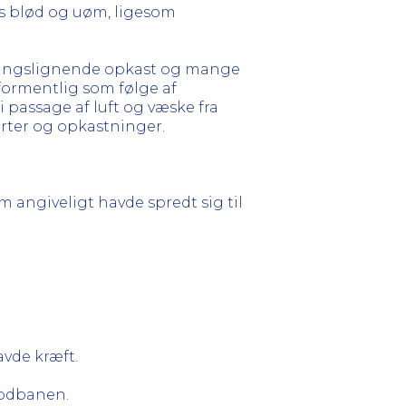
rs blød og uøm, ligesom
øringslignende opkast og mange
ormentlig som følge af
 passage af luft og væske fra
rter og opkastninger.
 angiveligt havde spredt sig til
vde kræft.
lodbanen.