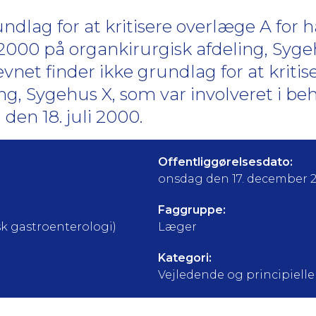
dlag for at kritisere overlæge A for 
2000 på organkirurgisk afdeling, Sygehu
net finder ikke grundlag for at kritis
ng, Sygehus X, som var involveret i be
l den 18. juli 2000.
Offentliggørelsesdato:
onsdag den 17. december 
Faggruppe:
k gastroenterologi)
Læger
Kategori:
Vejledende og principielle a