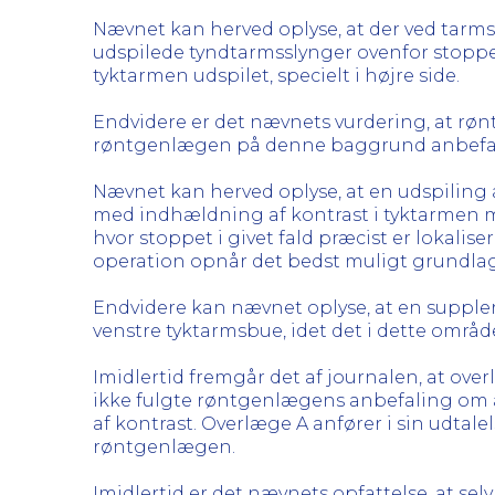
Nævnet kan herved oplyse, at der ved tarm
udspilede tyndtarmsslynger ovenfor stoppet 
tyktarmen udspilet, specielt i højre side.
Endvidere er det nævnets vurdering, at røn
røntgenlægen på denne baggrund anbefal
Nævnet kan herved oplyse, at en udspiling 
med indhældning af kontrast i tyktarmen me
hvor stoppet i givet fald præcist er lokalis
operation opnår det bedst muligt grundlag
Endvidere kan nævnet oplyse, at en suppler
venstre tyktarmsbue, idet det i dette områ
Imidlertid fremgår det af journalen, at ov
ikke fulgte røntgenlægens anbefaling om
af kontrast. Overlæge A anfører i sin udtal
røntgenlægen.
Imidlertid er det nævnets opfattelse, at s