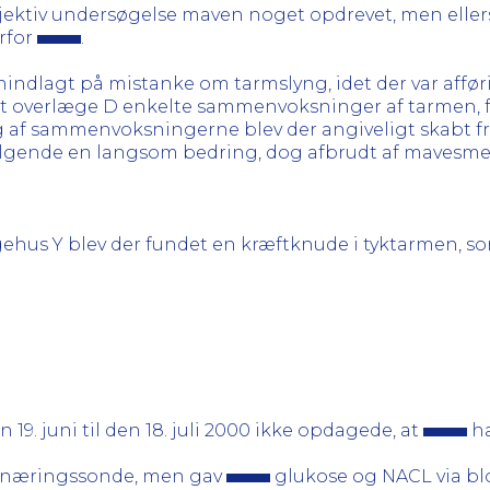
objektiv undersøgelse maven noget opdrevet, men elle
erfor
.
nindlagt på mistanke om tarmslyng, idet der var aff
t overlæge D enkelte sammenvoksninger af tarmen, f
g af sammenvoksningerne blev der angiveligt skabt fri
følgende en langsom bedring, dog afbrudt af mavesme
ehus Y blev der fundet en kræftknude i tyktarmen, som
 19. juni til den 18. juli 2000 ikke opdagede, at
ha
 ernæringssonde, men gav
glukose og NACL via b