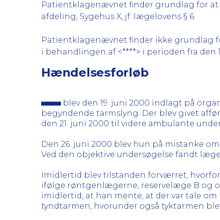
Patientklagenævnet finder grundlag for at k
afdeling, Sygehus X, jf. lægelovens § 6.
Patientklagenævnet finder ikke grundlag for
i behandlingen af <****> i perioden fra den 19.
Hændelsesforløb
blev den 19. juni 2000 indlagt på org
begyndende tarmslyng. Der blev givet affør
den 21. juni 2000 til videre ambulante unde
Den 26. juni 2000 blev hun på mistanke om
Ved den objektive undersøgelse fandt læge
Imidlertid blev tilstanden forværret, hvorfo
ifølge røntgenlægerne, reservelæge B og ov
imidlertid, at han mente, at der var tale o
tyndtarmen, hvorunder også tyktarmen ble