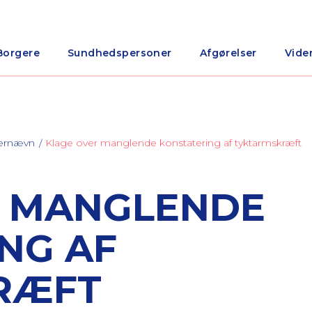
Borgere
Sundhedspersoner
Afgørelser
Vide
nærnævn
Klage over manglende konstatering af tyktarmskræft
R MANGLENDE
NG AF
RÆFT