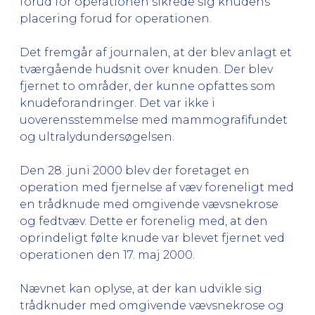
forud for operationen sikrede sig knudens
placering forud for operationen.
Det fremgår af journalen, at der blev anlagt et
tværgående hudsnit over knuden. Der blev
fjernet to områder, der kunne opfattes som
knudeforandringer. Det var ikke i
uoverensstemmelse med mammografifundet
og ultralydundersøgelsen.
Den 28. juni 2000 blev der foretaget en
operation med fjernelse af væv foreneligt med
en trådknude med omgivende vævsnekrose
og fedtvæv. Dette er forenelig med, at den
oprindeligt følte knude var blevet fjernet ved
operationen den 17. maj 2000.
Nævnet kan oplyse, at der kan udvikle sig
trådknuder med omgivende vævsnekrose og