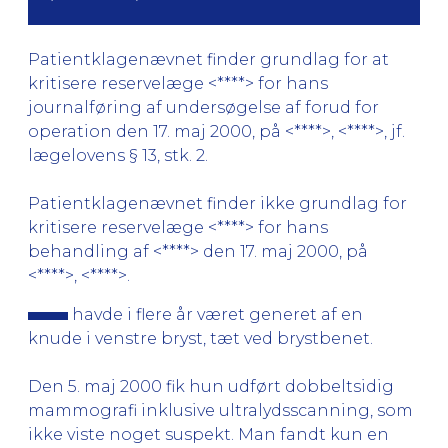
Patientklagenævnet finder grundlag for at
kritisere reservelæge <****> for hans
journalføring af undersøgelse af forud for
operation den 17. maj 2000, på <****>, <****>, jf.
lægelovens § 13, stk. 2.
Patientklagenævnet finder ikke grundlag for
kritisere reservelæge <****> for hans
behandling af <****> den 17. maj 2000, på
<****>, <****>.
havde i flere år været generet af en
knude i venstre bryst, tæt ved brystbenet.
Den 5. maj 2000 fik hun udført dobbeltsidig
mammografi inklusive ultralydsscanning, som
ikke viste noget suspekt. Man fandt kun en