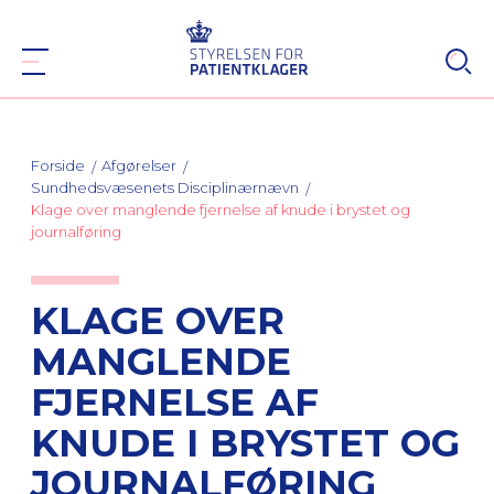
Forside
Afgørelser
Sundhedsvæsenets Disciplinærnævn
Klage over manglende fjernelse af knude i brystet og
journalføring
KLAGE OVER
MANGLENDE
FJERNELSE AF
KNUDE I BRYSTET OG
JOURNALFØRING