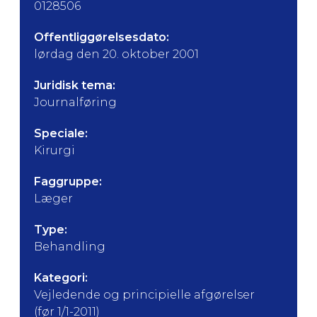
0128506
Offentliggørelsesdato:
lørdag den 20. oktober 2001
Juridisk tema:
Journalføring
Speciale:
Kirurgi
Faggruppe:
Læger
Type:
Behandling
Kategori:
Vejledende og principielle afgørelser
(før 1/1-2011)