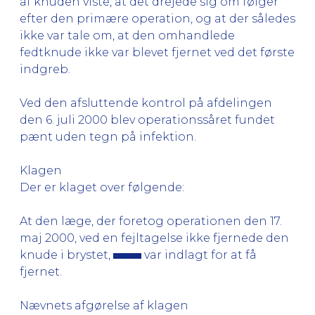
af knuden viste, at det drejede sig om følger
efter den primære operation, og at der således
ikke var tale om, at den omhandlede
fedtknude ikke var blevet fjernet ved det første
indgreb.
Ved den afsluttende kontrol på afdelingen
den 6. juli 2000 blev operationssåret fundet
pænt uden tegn på infektion.
Klagen
Der er klaget over følgende:
At den læge, der foretog operationen den 17.
maj 2000, ved en fejltagelse ikke fjernede den
knude i brystet,
var indlagt for at få
fjernet.
Nævnets afgørelse af klagen