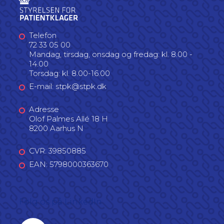
Telefon
72 33 05 00
Mandag, tirsdag, onsdag og fredag: kl. 8.00 -
14.00
Torsdag: kl. 8.00-16.00
E-mail: stpk@stpk.dk
Adresse
Olof Palmes Allé 18 H
8200 Aarhus N
CVR: 39850885
EAN: 5798000363670
Følg os på LinkedIn
Linkedin profil