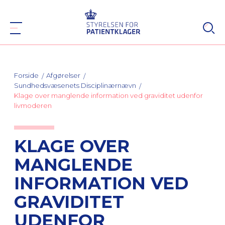
Forside
Afgørelser
Sundhedsvæsenets Disciplinærnævn
Klage over manglende information ved graviditet udenfor
livmoderen
KLAGE OVER
MANGLENDE
INFORMATION VED
GRAVIDITET
UDENFOR