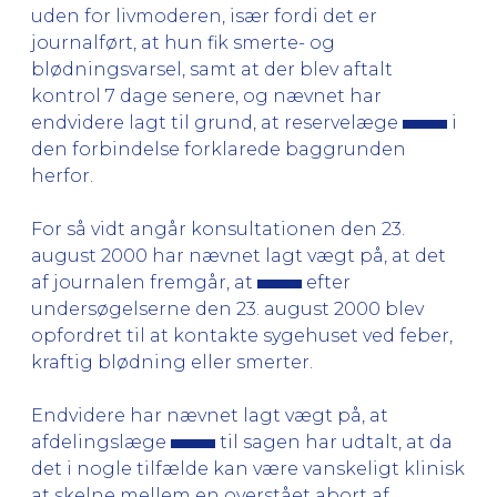
uden for livmoderen, især fordi det er
journalført, at hun fik smerte- og
blødningsvarsel, samt at der blev aftalt
kontrol 7 dage senere, og nævnet har
endvidere lagt til grund, at reservelæge
i
den forbindelse forklarede baggrunden
herfor.
For så vidt angår konsultationen den 23.
august 2000 har nævnet lagt vægt på, at det
af journalen fremgår, at
efter
undersøgelserne den 23. august 2000 blev
opfordret til at kontakte sygehuset ved feber,
kraftig blødning eller smerter.
Endvidere har nævnet lagt vægt på, at
afdelingslæge
til sagen har udtalt, at da
det i nogle tilfælde kan være vanskeligt klinisk
at skelne mellem en overstået abort af