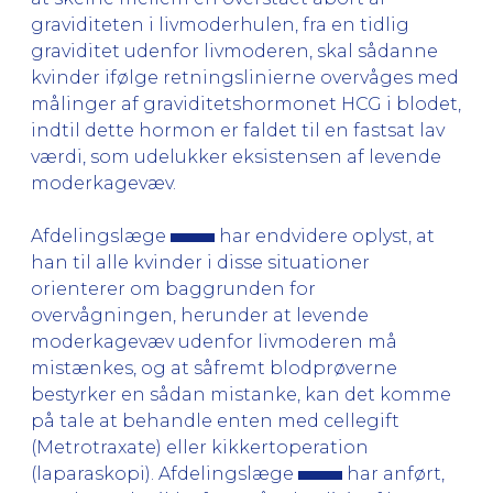
graviditeten i livmoderhulen, fra en tidlig
graviditet udenfor livmoderen, skal sådanne
kvinder ifølge retningslinierne overvåges med
målinger af graviditetshormonet HCG i blodet,
indtil dette hormon er faldet til en fastsat lav
værdi, som udelukker eksistensen af levende
moderkagevæv.
Afdelingslæge
har endvidere oplyst, at
han til alle kvinder i disse situationer
orienterer om baggrunden for
overvågningen, herunder at levende
moderkagevæv udenfor livmoderen må
mistænkes, og at såfremt blodprøverne
bestyrker en sådan mistanke, kan det komme
på tale at behandle enten med cellegift
(Metrotraxate) eller kikkertoperation
(laparaskopi). Afdelingslæge
har anført,