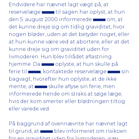
Endvidere har nævnet lagt vægt på, at
reservelæge
til sagen har oplyst, at hun
den 5. august 2000 informerede
om, at
det kunne dreje sig om tidlig graviditet, hvor
nogen bløder, uden at det betyder noget, eller
at hun kunne være ved at abortere, eller at det
kunne dreje sig om graviditet uden for
livmoderen. Hun blev tilrådet aflastning
hjemme. Da
oplyste, at hun skulle på
ferie til
, kontaktede reservelæge
sin
bagvagt, hvorefter hun oplyste, at de ikke
mente, at
skulle aflyse sin ferie, men
informerede hende om straks at søge læge,
hvis der kom smerter eller blødningen tiltog
eller varede ved.
På baggrund af ovennævnte har nævnet lagt
til grund, at
blev informeret om risikoen
for en graviditet uden for livmoderen, især