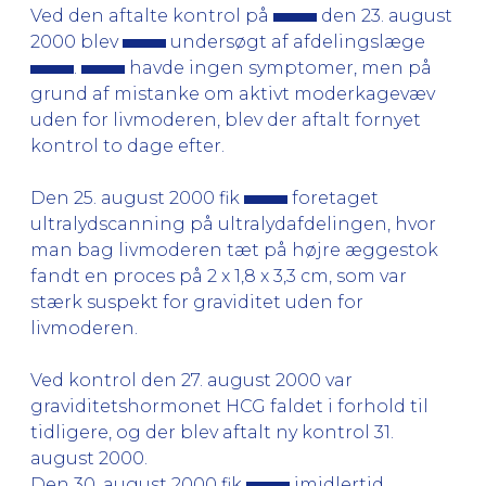
Ved den aftalte kontrol på
den 23. august
2000 blev
undersøgt af afdelingslæge
.
havde ingen symptomer, men på
grund af mistanke om aktivt moderkagevæv
uden for livmoderen, blev der aftalt fornyet
kontrol to dage efter.
Den 25. august 2000 fik
foretaget
ultralydscanning på ultralydafdelingen, hvor
man bag livmoderen tæt på højre æggestok
fandt en proces på 2 x 1,8 x 3,3 cm, som var
stærk suspekt for graviditet uden for
livmoderen.
Ved kontrol den 27. august 2000 var
graviditetshormonet HCG faldet i forhold til
tidligere, og der blev aftalt ny kontrol 31.
august 2000.
Den 30. august 2000 fik
imidlertid