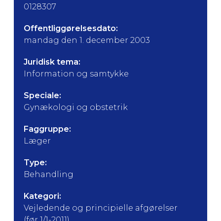
0128307
Offentliggørelsesdato:
mandag den 1. december 2003
Juridisk tema:
Information og samtykke
Speciale:
Gynækologi og obstetrik
Faggruppe:
Læger
Type:
Behandling
Kategori:
Vejledende og principielle afgørelser
(før 1/1-2011)