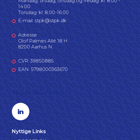
Mandag, tirsdag, onsdag og fredag: kl. 8.00 -
14.00
Torsdag: kl. 8.00-16.00
E-mail: stpk@stpk.dk
Adresse
Olof Palmes Allé 18 H
8200 Aarhus N
CVR: 39850885
EAN: 5798000363670
Følg os på LinkedIn
Linkedin profil
Nyttige Links