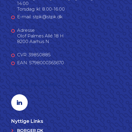
14.00
Torsdag: kl. 8.00-16.00
E-mail: stpk@stpk.dk
Adresse
Olof Palmes Allé 18 H
8200 Aarhus N
CVR: 39850885
EAN: 5798000363670
Følg os på LinkedIn
Linkedin profil
Nyttige Links
BORGER.DK