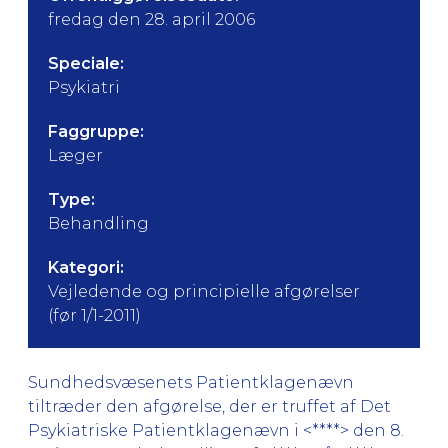
fredag den 28. april 2006
Speciale:
Psykiatri
Faggruppe:
Læger
Type:
Behandling
Kategori:
Vejledende og principielle afgørelser
(før 1/1-2011)
Sundhedsvæsenets Patientklagenævn
tiltræder den afgørelse, der er truffet af Det
Psykiatriske Patientklagenævn i <****> den 8.