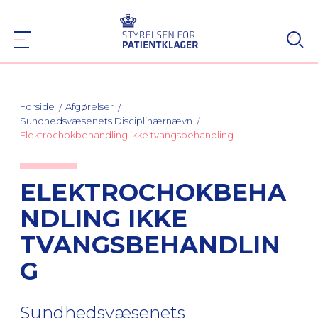
Forside
Afgørelser
Sundhedsvæsenets Disciplinærnævn
Elektrochokbehandling ikke tvangsbehandling
ELEKTROCHOKBEHA
NDLING IKKE
TVANGSBEHANDLIN
G
Sundhedsvæsenets