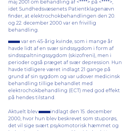
maj 2001 om behandling af <****> på <****>,
idet Sundhedsvæsenets Patientklagenævn
finder, at elektrochokbehandlingen den 20.
og 22. december 2000 var en frivillig
behandling.
var en 45-årig kvinde, som i mange år
havde lidt af en svær sindssygdom i form af
sindsspaltningssygdom (skizofreni), men i
perioder også præget af svær depression. Hun
havde tidligere været indlagt 21 gange på
grund af sin sygdom og var udover medicinsk
behandling tillige behandlet med
elektrochokbehandling (ECT) med god effekt
på hendes tilstand.
Aktuelt blev
indlagt den 15. december
2000, hvor hun blev beskrevet som stuporøs,
det vil sige svært psykomotorisk hæmmet og