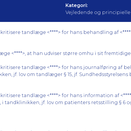
Kategori:
Vejledende og principielle a
tisere tandlæge <****> for hans behandling af <****> i 
e <****>, at han udviser større omhu i sit fremtidige 
ritisere tandlæge <****> for hans journalføring af be
inikken, jf. lov om tandlæger § 15, jf. Sundhedsstyrelsens
ritisere tandlæge <****> for hans information af <***
 i tandklinikken, jf. lov om patienters retsstilling § 6 og