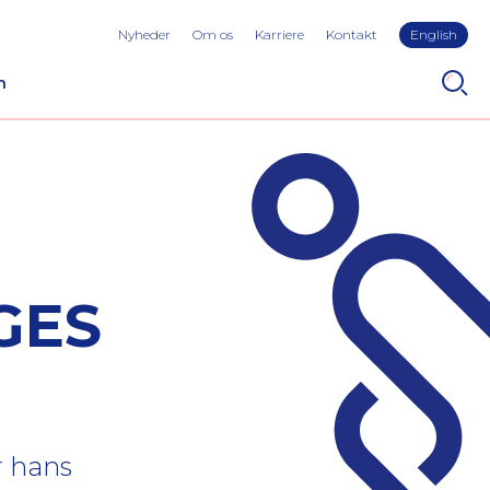
Nyheder
Om os
Karriere
Kontakt
English
n
GES
r hans