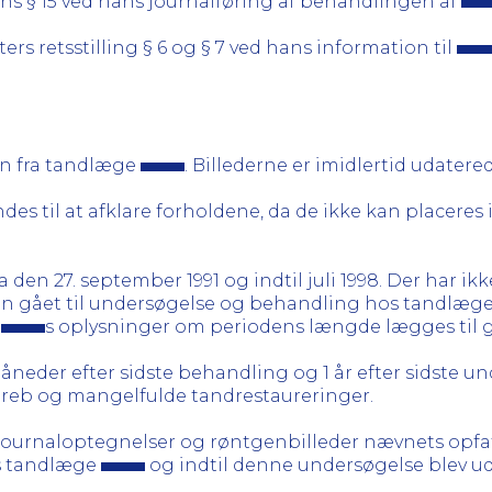
ns § 15 ved hans journalføring af behandlingen af
ers retsstilling § 6 og § 7 ved hans information til
len fra tandlæge
. Billederne er imidlertid udatered
s til at afklare forholdene, da de ikke kan placeres i 
a den 27. september 1991 og indtil juli 1998. Der har i
n gået til undersøgelse og behandling hos tandlæg
r
s oplysninger om periodens længde lægges til 
eder efter sidste behandling og 1 år efter sidste 
greb og mangelfulde tandrestaureringer.
ournaloptegnelser og røntgenbilleder nævnets opfat
os tandlæge
og indtil denne undersøgelse blev ud