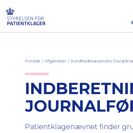
Forside
Afgørelser
Sundhedsvæsenets Discipli
INDBERETNI
JOURNALFØ
Patientklagenævnet finder gru