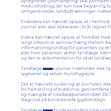
optegnelser (journalføring) skal journale
medicinforbrug, der kan have betydning fo
røntgenbilleder, tandudtrækninger, rodbeh
Endvidere kan nævnet oplyse, at i henhold t
journal, som skal opbevares i 10 år regnet 
Videre kan nævnet oplyse, at formålet med, a
langt tidsrum er sammenhæng mellem diagn
informationsgrundlag for patienten og et 
eller hvor patienten skifter tandlæge. Yderl
og den er dokumentation for såvel tandlæge 
Tandlæge
s journal indeholder ikke 
rygevaner og aktuel mundhygiejne.
Det er nævnets vurdering, at journalen ikk
for fremstilling af bidskinne, gennemført
og mængde af lokalbedøvelsesmiddel. De 12
diagnose på konstaterede sygdomstegn.
Tandlæge
burde endvidere have opbeva