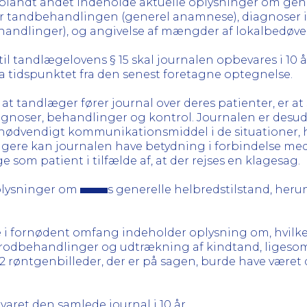
n blandt andet indeholde aktuelle oplysninger om g
r tandbehandlingen (generel anamnese), diagnoser i 
andlinger), og angivelse af mængder af lokalbedøvel
il tandlægelovens § 15 skal journalen opbevares i 10 
fra tidspunktet fra den senest foretagne optegnelse.
t tandlæger fører journal over deres patienter, er at s
oser, behandlinger og kontrol. Journalen er desude
nødvendigt kommunikationsmiddel i de situationer, h
igere kan journalen have betydning i forbindelse med i
som patient i tilfælde af, at der rejses en klagesag.
oplysninger om
s generelle helbredstilstand, her
e i fornødent omfang indeholder oplysning om, hvilke
e rodbehandlinger og udtrækning af kindtand, liges
 røntgenbilleder, der er på sagen, burde have været
ret den samlede journal i 10 år.