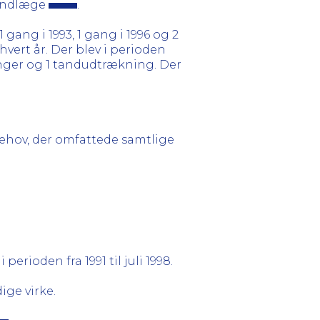
tandlæge
.
 gang i 1993, 1 gang i 1996 og 2
hvert år. Der blev i perioden
inger og 1 tandudtrækning. Der
ehov, der omfattede samtlige
i perioden fra 1991 til juli 1998.
ige virke.