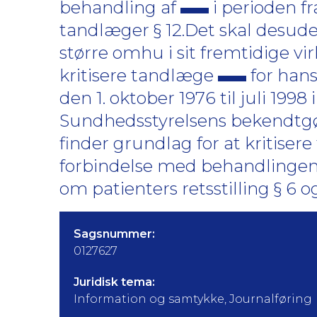
behandling af
i perioden fra
tandlæger § 12.Det skal desu
større omhu i sit fremtidige v
kritisere tandlæge
for hans
den 1. oktober 1976 til juli 1998 
Sundhedsstyrelsens bekendtgøre
finder grundlag for at kritise
forbindelse med behandlingen i pe
om patienters retsstilling § 6 og
Sagsnummer:
0127627
Juridisk tema:
Information og samtykke, Journalføring