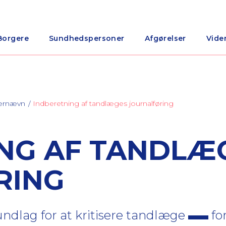
Borgere
Sundhedspersoner
Afgørelser
Vide
nærnævn
Indberetning af tandlæges journalføring
NG AF TANDLÆ
RING
ndlag for at kritisere tandlæge
fo