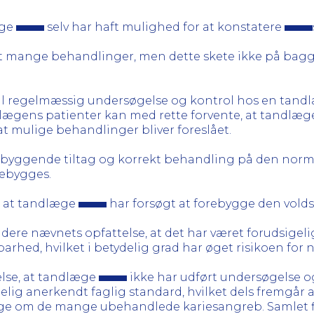
æge
selv har haft mulighed for at konstatere
udført mange behandlinger, men dette skete ikke på b
til regelmæssig undersøgelse og kontrol hos en tand
lægens patienter kan med rette forvente, at tandl
at mulige behandlinger bliver foreslået.
rebyggende tiltag og korrekt behandling på den normal
rebygges.
, at tandlæge
har forsøgt at forebygge den volds
idere nævnets opfattelse, at det har været forudsigel
arhed, hvilket i betydelig grad har øget risikoen for 
lse, at tandlæge
ikke har udført undersøgelse 
g anerkendt faglig standard, hvilket dels fremgår 
æge om de mange ubehandlede kariesangreb. Samlet 