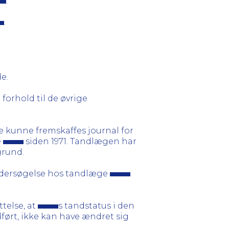
.
.
e.
forhold til de øvrige
kke kunne fremskaffes journal for
e
siden 1971. Tandlægen har
grund.
undersøgelse hos tandlæge
telse, at
s tandstatus i den
ført, ikke kan have ændret sig