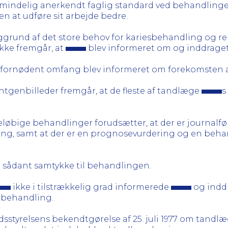
lmindelig anerkendt faglig standard ved behandling
en at udføre sit arbejde bedre.
aggrund af det store behov for kariesbehandling og re
kke fremgår, at
blev informeret om og inddraget
 fornødent omfang blev informeret om forekomsten af
tgenbilleder fremgår, at de fleste af tandlæge
s
øbige behandlinger forudsætter, at der er journalfør
ling, samt at der er en prognosevurdering og en beha
 sådant samtykke til behandlingen.
ikke i tilstrækkelig grad informerede
og indd
 behandling.
sstyrelsens bekendtgørelse af 25. juli 1977 om tandlæg