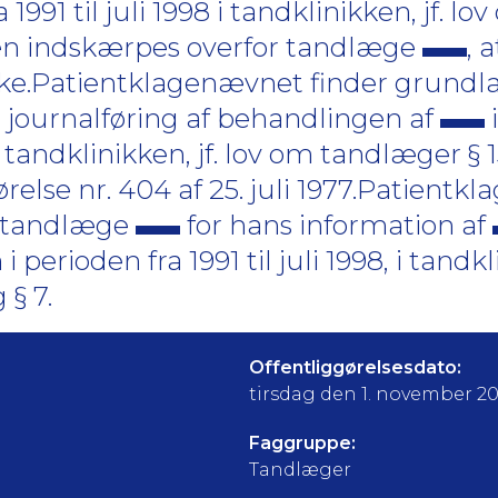
 1991 til juli 1998 i tandklinikken, jf. lo
den indskærpes overfor tandlæge
, 
irke.Patientklagenævnet finder grundla
 journalføring af behandlingen af
i
i tandklinikken, jf. lov om tandlæger § 15,
lse nr. 404 af 25. juli 1977.Patientk
re tandlæge
for hans information af
rioden fra 1991 til juli 1998, i tandklin
 § 7.
Offentliggørelsesdato:
tirsdag den 1. november 2
Faggruppe:
Tandlæger