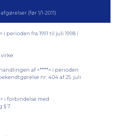
fgørelser (før 1/1-2011)
perioden fra 1991 til juli 1998 i
virke.
handlingen af <****> i perioden
 bekendtgørelse nr. 404 af 25. juli
*> i forbindelse med
 § 7.