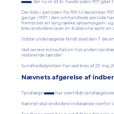
, der nu er 63 år, havde siden 1971 g
Der blev i perioden fra 1991 til december 199
gange i 1997. I den omhandlede periode ha
fremstillet en lang række sølvamalgam- og 
blev endvidere lavet en bidskinne samt en 
Sidste undersøgelse fandt sted den 7. decemb
Ved senere konsultation hos anden tandlæg
resterende tænder.
Sundhedsstyrelsen har ved brev af 23. maj 2
Nævnets afgørelse af indbe
Tandlæge
har overtrådt tandlægelove
Nævnet skal endvidere indskærpe overfor