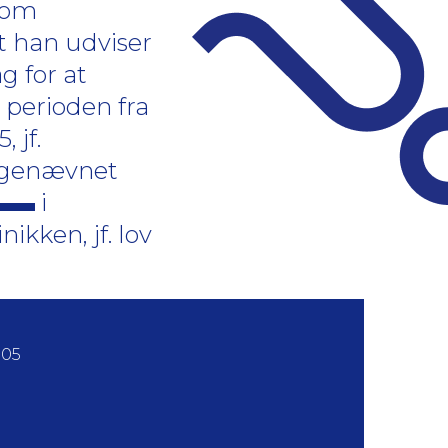
v om
at han udviser
g for at
 perioden fra
 jf.
lagenævnet
i
ikken, jf. lov
005