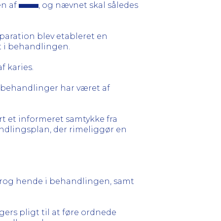
en af
, og nævnet skal således
paration blev etableret en
 i behandlingen.
 karies.
 behandlinger har været af
t et informeret samtykke fra
ndlingsplan, der rimeliggør en
rog hende i behandlingen, samt
ers pligt til at føre ordnede