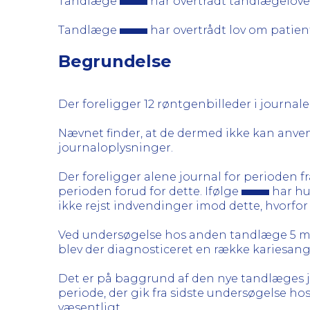
Tandlæge
har overtrådt tandlægelove
Tandlæge
har overtrådt lov om patient
Begrundelse
Der foreligger 12 røntgenbilleder i journa
Nævnet finder, at de dermed ikke kan anvende
journaloplysninger.
Der foreligger alene journal for perioden fr
perioden forud for dette. Ifølge
har hu
ikke rejst indvendinger imod dette, hvorfo
Ved undersøgelse hos anden tandlæge 5 mån
blev der diagnosticeret en række kariesan
Det er på baggrund af den nye tandlæges j
periode, der gik fra sidste undersøgelse h
væsentligt.