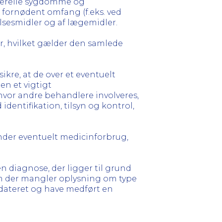
enerelle sygdomme og
fornødent omfang (f.eks. ved
sesmidler og af lægemidler.
år, hvilket gælder den samlede
ikre, at de over et eventuelt
n et vigtigt
vor andre behandlere involveres,
dentifikation, tilsyn og kontrol,
under eventuelt medicinforbrug,
n diagnose, der ligger til grund
om der mangler oplysning om type
 dateret og have medført en