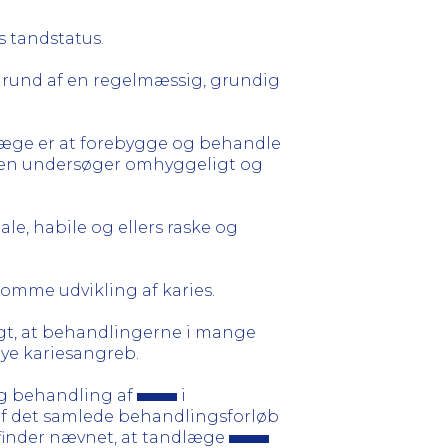
s tandstatus.
aggrund af en regelmæssig, grundig
læge er at forebygge og behandle
ægen undersøger omhyggeligt og
e, habile og ellers raske og
omme udvikling af karies.
igt, at behandlingerne i mange
nye kariesangreb.
og behandling af
i
af det samlede behandlingsforløb
finder nævnet, at tandlæge