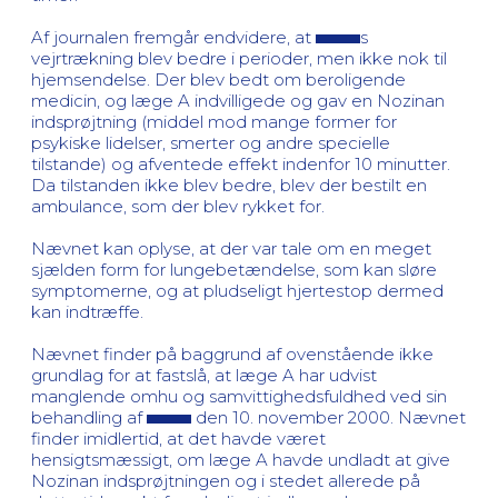
Af journalen fremgår endvidere, at
s
vejrtrækning blev bedre i perioder, men ikke nok til
hjemsendelse. Der blev bedt om beroligende
medicin, og læge A indvilligede og gav en Nozinan
indsprøjtning (middel mod mange former for
psykiske lidelser, smerter og andre specielle
tilstande) og afventede effekt indenfor 10 minutter.
Da tilstanden ikke blev bedre, blev der bestilt en
ambulance, som der blev rykket for.
Nævnet kan oplyse, at der var tale om en meget
sjælden form for lungebetændelse, som kan sløre
symptomerne, og at pludseligt hjertestop dermed
kan indtræffe.
Nævnet finder på baggrund af ovenstående ikke
grundlag for at fastslå, at læge A har udvist
manglende omhu og samvittighedsfuldhed ved sin
behandling af
den 10. november 2000. Nævnet
finder imidlertid, at det havde været
hensigtsmæssigt, om læge A havde undladt at give
Nozinan indsprøjtningen og i stedet allerede på