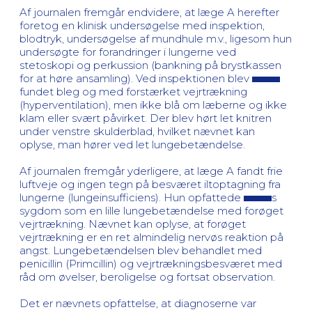
Af journalen fremgår endvidere, at læge A herefter
foretog en klinisk undersøgelse med inspektion,
blodtryk, undersøgelse af mundhule m.v., ligesom hun
undersøgte for forandringer i lungerne ved
stetoskopi og perkussion (bankning på brystkassen
for at høre ansamling). Ved inspektionen blev
fundet bleg og med forstærket vejrtrækning
(hyperventilation), men ikke blå om læberne og ikke
klam eller svært påvirket. Der blev hørt let knitren
under venstre skulderblad, hvilket nævnet kan
oplyse, man hører ved let lungebetændelse.
Af journalen fremgår yderligere, at læge A fandt frie
luftveje og ingen tegn på besværet iltoptagning fra
lungerne (lungeinsufficiens). Hun opfattede
s
sygdom som en lille lungebetændelse med forøget
vejrtrækning. Nævnet kan oplyse, at forøget
vejrtrækning er en ret almindelig nervøs reaktion på
angst. Lungebetændelsen blev behandlet med
penicillin (Primcillin) og vejrtrækningsbesværet med
råd om øvelser, beroligelse og fortsat observation.
Det er nævnets opfattelse, at diagnoserne var