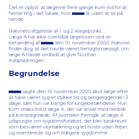
Det er oplyst, at lægerne flere gange kom ind for at
hente ting i det lokale, hvor
lå, uden at se på
hende.
Nævnets afgørelse af 1. og 2. klagepunkt
Læge A har ikke overtrådt lægeloven ved sin
behandling af
den 10. november 2000. Nævnet
finder dog, at det havde været hensigtsmæssigt, om
læge A havde undladt at give Nozinan
indsprøjtningen.
Begrundelse
søgte den 10. november 2000 akut læge efter
at have været syg et stykke tid og sengeliggende i 3
dage, idet hun var bange for lungebetændelse. Hun
kom straks ind til læge A, der var ansat med henblik
på kompagniskab. Af journalen fremgår, at læge A
udspurgte om sygdomsforløbet, der blev beskrevet
som besværet vejrtrækning og let hoste uden feber,
og orienterede sig om tidligere sygdomme.