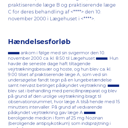
praktiserende læge B og praktiserende læge
C for deres behandling af <****> den 10.
november 2000 i Lægehuset i <****>.
Hændelsesforløb
ankom i følge med sin svigermor den 10.
november 2000 ca. kl. 8.50 til Lægehuset
. Hun
havde de seneste dage haft tiltagende
vejrtrækningsbesvær og hoste, og hun blev ca. kl.
9.00 tilset af praktiserende læge A, som ved sin
undersøgelse fandt tegn på en lungebetændelse
samt nervøst betinget påskyndet vejrtrækning.
blev sat i behandling med penicillinpræparat og blev
på grund af den urolige vejrtrækning bragt til
observationsrummet, hvor læge A tilså hende med 15
minutters intervaller. På grund af vedvarende
påskyndet vejrtrækning gav læge A
beroligende medicin i form af 25 mg Nozinan
(beroligende antipsykotikum) som indsprøjtning i