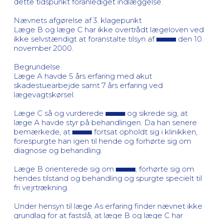
dette tidspunkt foranlediget indlæggelse.
Nævnets afgørelse af 3. klagepunkt
Læge B og læge C har ikke overtrådt lægeloven ved
ikke selvstændigt at foranstalte tilsyn af
den 10.
november 2000.
Begrundelse
Læge A havde 5 års erfaring med akut
skadestuearbejde samt 7 års erfaring ved
lægevagtskørsel.
Læge C så og vurderede
og sikrede sig, at
læge A havde styr på behandlingen. Da han senere
bemærkede, at
fortsat opholdt sig i klinikken,
forespurgte han igen til hende og forhørte sig om
diagnose og behandling.
Læge B orienterede sig om
, forhørte sig om
hendes tilstand og behandling og spurgte specielt til
fri vejrtrækning.
Under hensyn til læge As erfaring finder nævnet ikke
grundlag for at fastslå, at læge B og læge C har