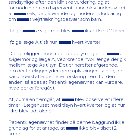
sandsynlige efter den kliniske vurdering, og at
formodningen om hyperventilation blev understøttet
af
selv, de pårørende og moderens forklaring
om
s vejrtrækningsbesvær som barn.
Ifølge
s svigermor blev
ikke tilset i 2 timer.
Ifølge læge A tilså hun
hvert kvarter.
Der foreligger modstridende oplysninger fra
s
svigermor og læge A, vedrørende hvor længe der gik
mellem læge As tilsyn. Det er herefter afgørende,
om der foreligger yderligere oplysninger i sagen, der
kan understøtte den ene forklaring frem for den
anden, således at Patientklagenævnet kan vurdere,
hvad der er foregået.
Af journalen fremgår, at
blev observeret i flere
timer i Lægehuset med tilsyn hvert kvarter, og at hun
ikke blev ladt alene.
Patientklagenævnet finder på denne baggrund ikke
grundlag for at antage, at
ikke blev tilset i 2
timer.