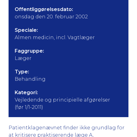
Offentliggørelsesdato:
onsdag den 20. februar 2002
Speciale:
Almen medicin, incl. Vagtlæger
Faggruppe:
Læger
Type:
Behandling
Kategori:
Vejledende og principielle afgørelser
(før 1/1-2011)
Patientklagenævnet finder ikke grundlag for
at kritisere praktiserende læge A,