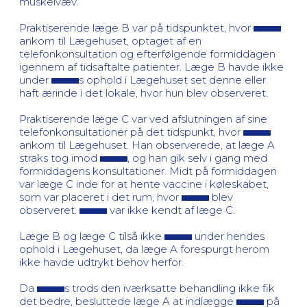
muskelvæv.
Praktiserende læge B var på tidspunktet, hvor
ankom til Lægehuset, optaget af en
telefonkonsultation og efterfølgende formiddagen
igennem af tidsaftalte patienter. Læge B havde ikke
under
s ophold i Lægehuset set denne eller
haft ærinde i det lokale, hvor hun blev observeret.
Praktiserende læge C var ved afslutningen af sine
telefonkonsultationer på det tidspunkt, hvor
ankom til Lægehuset. Han observerede, at læge A
straks tog imod
, og han gik selv i gang med
formiddagens konsultationer. Midt på formiddagen
var læge C inde for at hente vaccine i køleskabet,
som var placeret i det rum, hvor
blev
observeret.
var ikke kendt af læge C.
Læge B og læge C tilså ikke
under hendes
ophold i Lægehuset, da læge A forespurgt herom
ikke havde udtrykt behov herfor.
Da
s trods den iværksatte behandling ikke fik
det bedre, besluttede læge A at indlægge
på