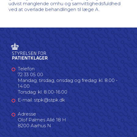
udvist manglende omhu og samvittighedsfuldhed
ved at overlade behandlingen til læge A.
Telefon
72 33 05 00
Mandag, tirsdag, onsdag og fredag: kl. 8.00 -
14.00
Torsdag: kl. 8.00-16.00
E-mail: stpk@stpk.dk
Adresse
Olof Palmes Allé 18 H
8200 Aarhus N