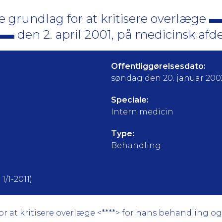
 grundlag for at kritisere overlæge
den 2. april 2001, på medicinsk afd
Offentliggørelsesdato:
søndag den 20. januar 200
Speciale:
Intern medicin
Type:
Behandling
1/1-2011)
 at kritisere overlæge <****> for hans behandling og i