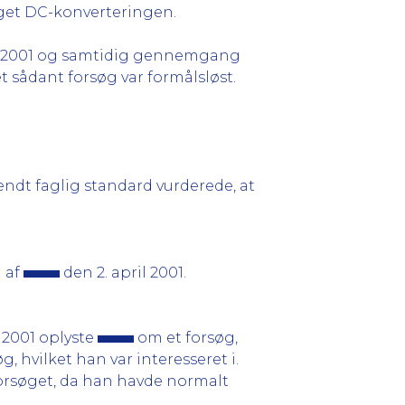
taget DC-konverteringen.
il 2001 og samtidig gennemgang
et sådant forsøg var formålsløst.
dt faglig standard vurderede, at
n af
den 2. april 2001.
l 2001 oplyste
om et forsøg,
g, hvilket han var interesseret i.
 forsøget, da han havde normalt