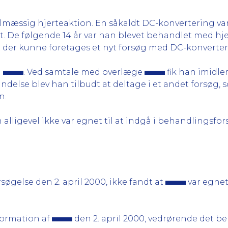
elmæssig hjerteaktion. En såkaldt DC-konvertering va
t. De følgende 14 år var han blevet behandlet med hj
t der kunne foretages et nyt forsøg med DC-konverter
å
. Ved samtale med overlæge
fik han imidler
indelse blev han tilbudt at deltage i et andet forsøg,
n.
 alligevel ikke var egnet til at indgå i behandlingsfor
øgelse den 2. april 2000, ikke fandt at
var egnet
formation af
den 2. april 2000, vedrørende det 