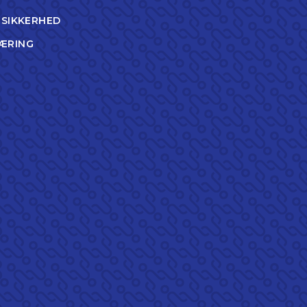
TSIKKERHED
ÆRING