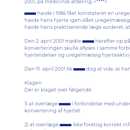
2001, på medicinsk afdeling, <****>.
havde i 1986 fået konstateret en ureg
havde hans hjerte igen slået uregelmæssig
havde hans praktiserende læge vurderet, a
Den 2. april 2001 mødte
herefter op p
konverteringen skulle aflyses. I samme forb
hjertelidelser og uregelmæssig hjerteaktio
Den 19. april 2001 fik
dog at vide, at han
Klagen
Der er klaget over følgende:
1) at overlæge
i forbindelse med unders
konvertering af hjertet.
2) at overlæge
ikke foretog korrekt in