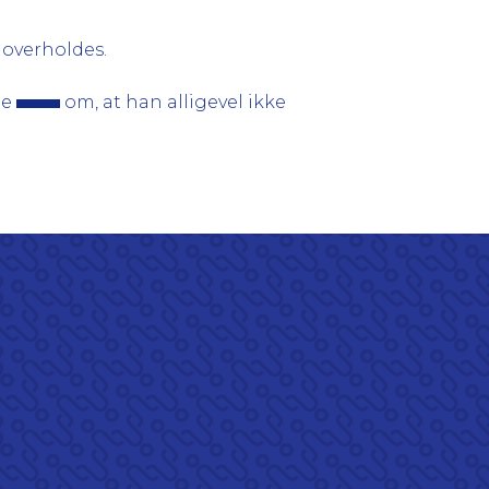
e overholdes.
de
om, at han alligevel ikke