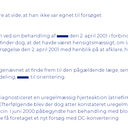
e at vide, at han ikke var egnet til forsøget.
n ved sin behandling af
den 2. april 2001 i forbi
t finder dog, at det havde været hensigtsmæssigt, 
rsøgelse den 2. april 2001 med henblik på at afklare, h
agenævnet at finde frem til den pågældende læge, sen
deling,
, til orientering.
 diagnosticeret en uregelmæssig hjerteaktion (atriefli
Efterfølgende blev der dog atter konstateret uregel
in. I juni 2000 påbegyndte han behandling med blo
e få foretaget et nyt forsøg med DC-konvertering.