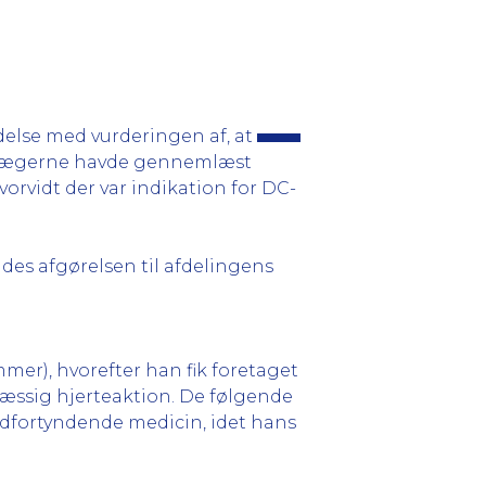
ndelse med vurderingen af, at
om lægerne havde gennemlæst
vorvidt der var indikation for DC-
des afgørelsen til afdelingens
mmer), hvorefter han fik foretaget
mæssig hjerteaktion. De følgende
dfortyndende medicin, idet hans