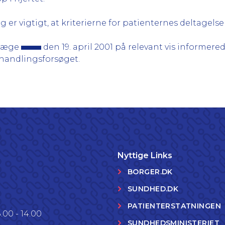
g er vigtigt, at kriterierne for patienternes deltagels
rlæge
den 19. april 2001 på relevant vis informere
ehandlingsforsøget.
Nyttige Links
BORGER.DK
SUNDHED.DK
PATIENTERSTATNINGEN
.00 - 14.00
SUNDHEDSMINISTERIET