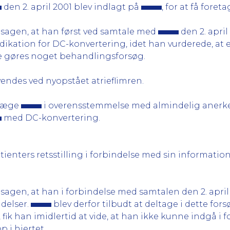
den 2. april 2001 blev indlagt på
, for at få fore
il sagen, at han først ved samtale med
den 2. apr
indikation for DC-konvertering, idet han vurderede, at 
lle gøres noget behandlingsforsøg.
endes ved nyopstået atrieflimren.
rlæge
i overensstemmelse med almindelig anerken
med DC-konvertering.
tienters retsstilling i forbindelse med sin informatio
il sagen, at han i forbindelse med samtalen den 2. apri
delser.
blev derfor tilbudt at deltage i dette forsø
, fik han imidlertid at vide, at han ikke kunne indgå i
 i hjertet.