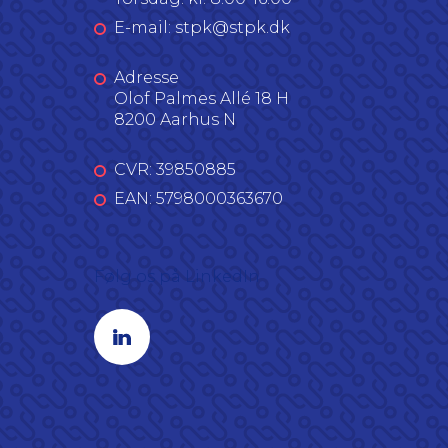
E-mail: stpk@stpk.dk
Adresse
Olof Palmes Allé 18 H
8200 Aarhus N
CVR: 39850885
EAN: 5798000363670
Følg os på LinkedIn
Linkedin profil