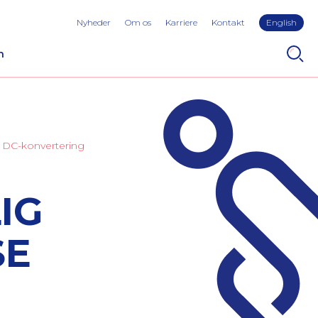
Nyheder
Om os
Karriere
Kontakt
English
n
d DC-konvertering
IG
SE