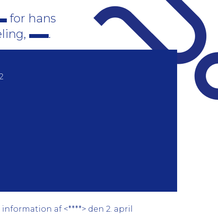
for hans
eling,
.
2
nformation af <****> den 2. april