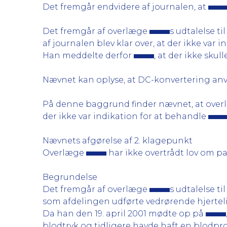
Det fremgår endvidere af journalen, at
Det fremgår af overlæge
s udtalelse t
af journalen blev klar over, at der ikke var 
Han meddelte derfor
, at der ikke sku
Nævnet kan oplyse, at DC-konvertering anv
På denne baggrund finder nævnet, at ove
der ikke var indikation for at behandle
Nævnets afgørelse af 2. klagepunkt
Overlæge
har ikke overtrådt lov om pa
Begrundelse
Det fremgår af overlæge
s udtalelse t
som afdelingen udførte vedrørende hjerteli
Da han den 19. april 2001 mødte op på
blodtryk og tidligere havde haft en blodprop