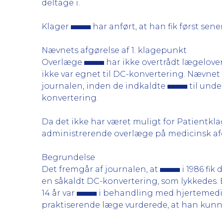
deltage i.
Klager
har anført, at han fik først sener
Nævnets afgørelse af 1. klagepunkt
Overlæge
har ikke overtrådt lægelove
ikke var egnet til DC-konvertering. Nævne
journalen, inden de indkaldte
til unde
konvertering.
Da det ikke har været muligt for Patientkl
administrerende overlæge på medicinsk af
Begrundelse
Det fremgår af journalen, at
i 1986 fik
en såkaldt DC-konvertering, som lykkedes. 
14 år var
i behandling med hjertemedic
praktiserende læge vurderede, at han kunn