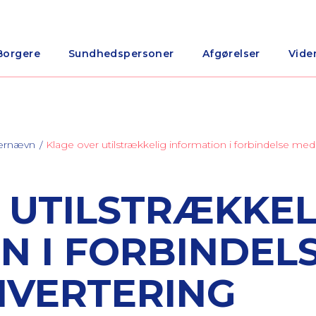
Borgere
Sundhedspersoner
Afgørelser
Vide
nærnævn
Klage over utilstrækkelig information i forbindelse me
 UTILSTRÆKKEL
N I FORBINDEL
NVERTERING