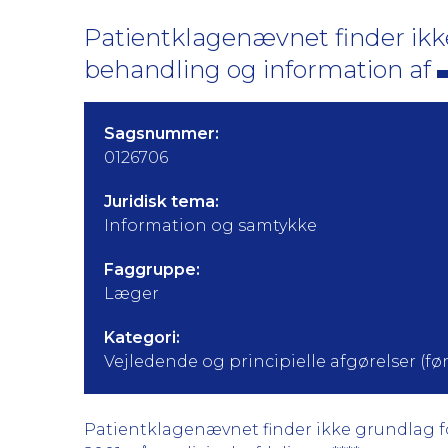
Patientklagenævnet finder ikke
behandling og information af
Sagsnummer:
0126706
Juridisk tema:
Information og samtykke
Faggruppe:
Læger
Kategori:
Vejledende og principielle afgørelser (før 
Patientklagenævnet finder ikke grundlag for