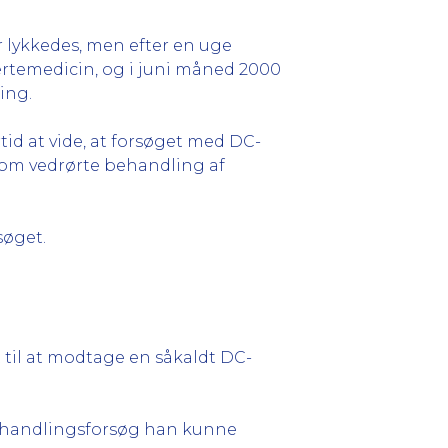
r lykkedes, men efter en uge
ertemedicin, og i juni måned 2000
ing.
tid at vide, at forsøget med DC-
 som vedrørte behandling af
søget.
 til at modtage en såkaldt DC-
behandlingsforsøg han kunne