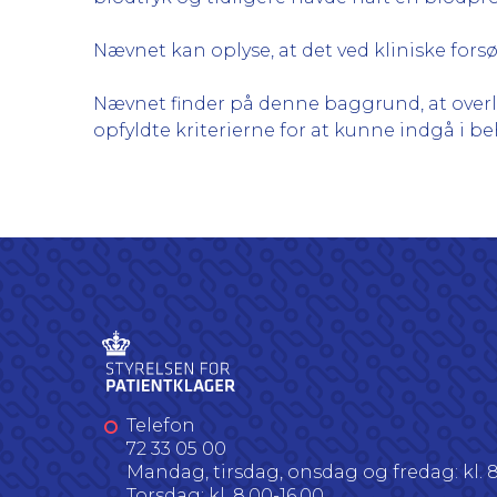
Nævnet kan oplyse, at det ved kliniske forsø
Nævnet finder på denne baggrund, at ove
opfyldte kriterierne for at kunne indgå i b
Telefon
72 33 05 00
Mandag, tirsdag, onsdag og fredag: kl. 8
Torsdag: kl. 8.00-16.00