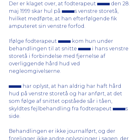
Der er klaget over, at fodterapeut
den 28.
maj 1999 skar hul på
s venstre storetå,
hvilket medførte, at han efterfølgende fik
amputeret sin venstre forfod.
Ifølge fodterapeut
kom hun under
behandlingen til at snitte
i hans venstre
storetå i forbindelse med fjernelse af
overliggende hård hud ved
negleomgivelserne.
har oplyst, at han aldrig har haft hård
hud på venstre storetå og har anført, at det
som følge af snittet opståede sår i tåen,
skyldtes fejlbehandling fra fodterapeut
s
side.
Behandlingen er ikke journalført, og der
foreligger ikke andre oplysninger i sagen, der