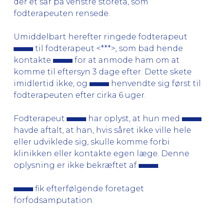
der et sår på venstre storetå, som
fodterapeuten rensede.
Umiddelbart herefter ringede fodterapeut
til fodterapeut <***>, som bad hende
kontakte
for at anmode ham om at
komme til eftersyn 3 dage efter. Dette skete
imidlertid ikke, og
henvendte sig først til
fodterapeuten efter cirka 6 uger.
Fodterapeut
har oplyst, at hun med
havde aftalt, at han, hvis såret ikke ville hele
eller udviklede sig, skulle komme forbi
klinikken eller kontakte egen læge. Denne
oplysning er ikke bekræftet af
.
fik efterfølgende foretaget
forfodsamputation.