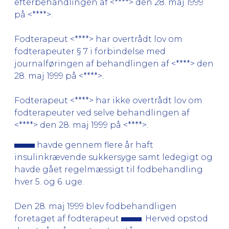
efterbehandlingen af <****> den 28. maj 1999
på <****>.
Fodterapeut <****> har overtrådt lov om
fodterapeuter § 7 i forbindelse med
journalføringen af behandlingen af <****> den
28. maj 1999 på <****>.
Fodterapeut <****> har ikke overtrådt lov om
fodterapeuter ved selve behandlingen af
<****> den 28. maj 1999 på <****>.
havde gennem flere år haft
insulinkrævende sukkersyge samt ledegigt og
havde gået regelmæssigt til fodbehandling
hver 5. og 6. uge.
Den 28. maj 1999 blev fodbehandligen
foretaget af fodterapeut
. Herved opstod