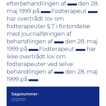
efterbehandlingen af
den 28.
maj 1999 på
.Fodterapeut
har overtrådt lov om
fodterapeuter § 7 i forbindelse
med journalføringen af
behandlingen af
den 28. maj
1999 på
.Fodterapeut
har
ikke overtrådt lov om
fodterapeuter ved selve
behandlingen af
den 28. maj
1999 på
.
Sagsnummer:
0125701