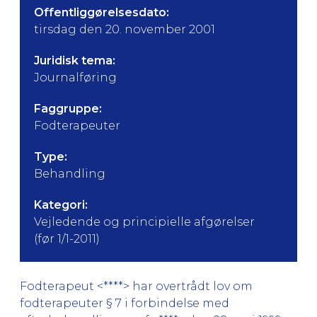
Offentliggørelsesdato:
tirsdag den 20. november 2001
Juridisk tema:
Journalføring
Faggruppe:
Fodterapeuter
Type:
Behandling
Kategori:
Vejledende og principielle afgørelser
(før 1/1-2011)
Fodterapeut <****> har overtrådt lov om
fodterapeuter § 7 i forbindelse med