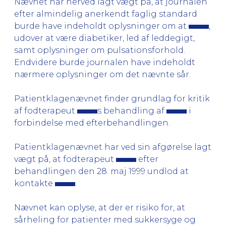
Nævnet har herved lagt vægt på, at journalen
efter almindelig anerkendt faglig standard
burde have indeholdt oplysninger om at
,
udover at være diabetiker, led af leddegigt,
samt oplysninger om pulsationsforhold.
Endvidere burde journalen have indeholdt
nærmere oplysninger om det nævnte sår.
Patientklagenævnet finder grundlag for kritik
af fodterapeut
s behandling af
i
forbindelse med efterbehandlingen.
Patientklagenævnet har ved sin afgørelse lagt
vægt på, at fodterapeut
efter
behandlingen den 28. maj 1999 undlod at
kontakte
.
Nævnet kan oplyse, at der er risiko for, at
sårheling for patienter med sukkersyge og