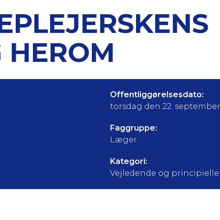
EPLEJERSKENS
 HEROM
Offentliggørelsesdato:
torsdag den 22. septembe
Faggruppe:
Læger
Kategori:
Vejledende og principielle a