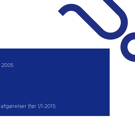
r 2005
fgørelser (før 1/1-2011)