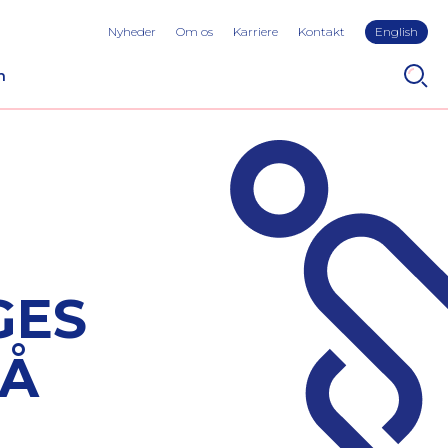
Nyheder
Om os
Karriere
Kontakt
English
n
GES
PÅ