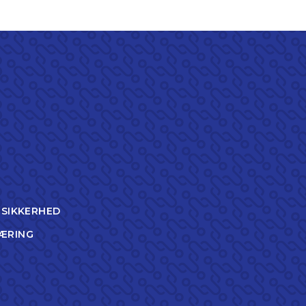
TSIKKERHED
ÆRING