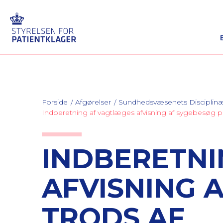
Forside
Afgørelser
Sundhedsvæsenets Discipli
Indberetning af vagtlæges afvisning af sygebesøg
INDBERETNI
AFVISNING 
TRODS AF