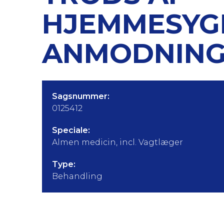
HJEMMESYG
ANMODNING
Sagsnummer:
0125412
Speciale:
Almen medicin, incl. Vagtlæger
Type:
Behandling