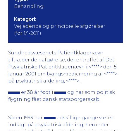
Behandling
Kategori:
Vejledende og principielle afgørelser
(før 1/1-2011)
Sundhedsvæsenets Patientklagenævn
tiltræder den afgørelse, der er truffet af Det
Psykiatriske Patientklagenævn i <****> den 5.
januar 2001 om tvangsmedicinering af <****>
på psykiatrisk afdeling, <****>.
er 38 år født i
og har som politisk
flygtning fået dansk statsborgerskab.
Siden 1993 har
adskillige gange været
indlagt på psykiatrisk afdeling, herunder