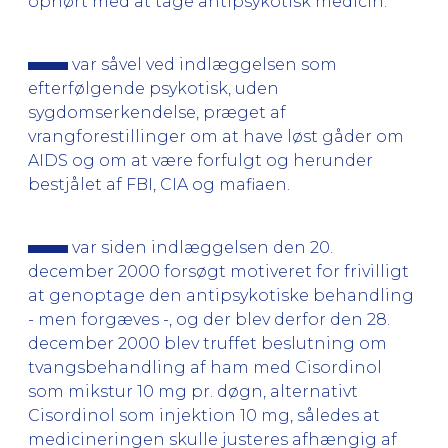
ophørt med at tage antipsykotisk medicin.
var såvel ved indlæggelsen som
efterfølgende psykotisk, uden
sygdomserkendelse, præget af
vrangforestillinger om at have løst gåder om
AIDS og om at være forfulgt og herunder
bestjålet af FBI, CIA og mafiaen.
var siden indlæggelsen den 20.
december 2000 forsøgt motiveret for frivilligt
at genoptage den antipsykotiske behandling
- men forgæves -, og der blev derfor den 28.
december 2000 blev truffet beslutning om
tvangsbehandling af ham med Cisordinol
som mikstur 10 mg pr. døgn, alternativt
Cisordinol som injektion 10 mg, således at
medicineringen skulle justeres afhængig af