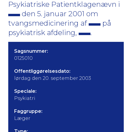
Psykiatriske Patientklagenævn i
den 5. januar 2001 om
tvangsmedicinering af
på
psykiatrisk afdeling,
.
Sagsnummer:
0125010
Offentliggørelsesdato:
lørdag den 20. september 2003
Speciale:
Psykiatri
Faggruppe:
Læger
Type: