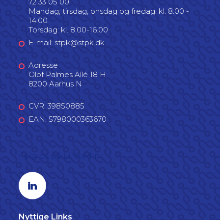
72 33 05 00
Mandag, tirsdag, onsdag og fredag: kl. 8.00 -
14.00
Torsdag: kl. 8.00-16.00
E-mail: stpk@stpk.dk
Adresse
Olof Palmes Allé 18 H
8200 Aarhus N
CVR: 39850885
EAN: 5798000363670
Følg os på LinkedIn
Linkedin profil
Nyttige Links