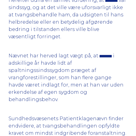
herefter udfra en samlet vurdering, at
var
sindssyg, og at det ville være uforsvarligt ikke
at tvangsbehandle ham, da udsigten til hans
helbredelse eller en betydelig afgørende
bedring i tilstanden ellers ville blive
væsentligt forringet.
Nævnet har herved lagt vægt på, at
i
adskillige år havde lidt af
spaltningssindssygdom præget af
vrangforestillinger, som han flere gange
havde været indlagt for, men at han var uden
erkendelse af egen sygdom og
behandlingsbehov.
Sundhedsvæsenets Patientklagenævn finder
endvidere, at tvangsbehandlingen opfyldte
kravet om mindst indgribende foranstaltning.