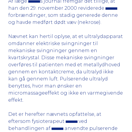
Af læge
s journal fremgår det tillige, at
han den 29. november 2000 reviderede
forbrændinger, som stadig generede denne
og havde medført dødt væv (nekrose).
Nævnet kan hertil oplyse, at et ultralydapparat
omdanner elektriske svingninger til
mekaniske svingninger gennem en
kvartskrystal. Disse mekaniske svingninger
overføres til patienten med et metallydhoved
gennem en kontaktcreme, da ultralyd ikke
kan gå gennem luft. Pulserende ultralyd
benyttes, hvor man ønsker en
micromassageeffekt og ikke en varmegivende
effekt.
Det er herefter nævnets opfattelse, at
eftersom fysioterapeut
ved
behandlingen af
anvendte pulserende