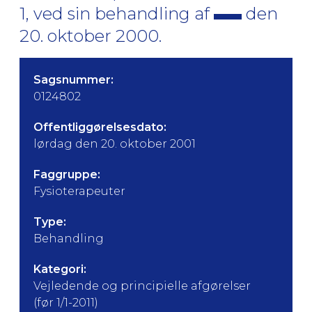
1, ved sin behandling af
den
20. oktober 2000.
Sagsnummer:
0124802
Offentliggørelsesdato:
lørdag den 20. oktober 2001
Faggruppe:
Fysioterapeuter
Type:
Behandling
Kategori:
Vejledende og principielle afgørelser
(før 1/1-2011)