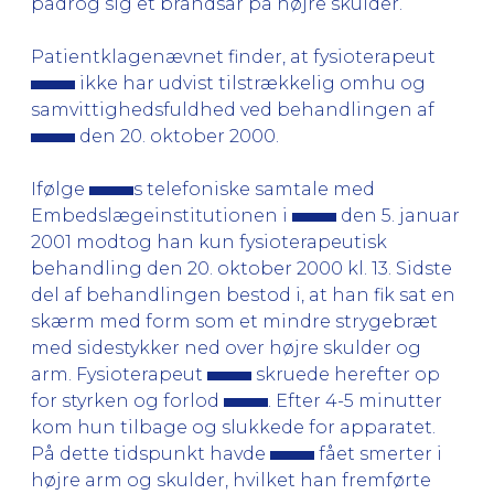
pådrog sig et brandsår på højre skulder.
Patientklagenævnet finder, at fysioterapeut
ikke har udvist tilstrækkelig omhu og
samvittighedsfuldhed ved behandlingen af
den 20. oktober 2000.
Ifølge
s telefoniske samtale med
Embedslægeinstitutionen i
den 5. januar
2001 modtog han kun fysioterapeutisk
behandling den 20. oktober 2000 kl. 13. Sidste
del af behandlingen bestod i, at han fik sat en
skærm med form som et mindre strygebræt
med sidestykker ned over højre skulder og
arm. Fysioterapeut
skruede herefter op
for styrken og forlod
. Efter 4-5 minutter
kom hun tilbage og slukkede for apparatet.
På dette tidspunkt havde
fået smerter i
højre arm og skulder, hvilket han fremførte