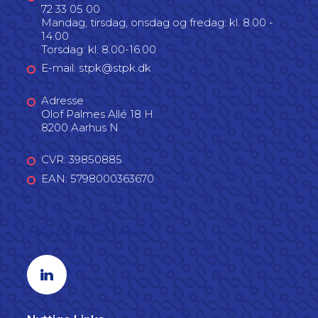
72 33 05 00
Mandag, tirsdag, onsdag og fredag: kl. 8.00 -
14.00
Torsdag: kl. 8.00-16.00
E-mail: stpk@stpk.dk
Adresse
Olof Palmes Allé 18 H
8200 Aarhus N
CVR: 39850885
EAN: 5798000363670
Følg os på LinkedIn
Linkedin profil