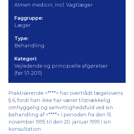
Almen medicin, incl. Vagtlæger
Faggruppe:
Læger
Type:
Behandling
Kategori:
Vejledende og principielle afgørelser
(før 1/1-2011)
Praktiserende <****> har overtrådt lægelovens
§ 6, fordi han ikke har været tilstrækkelig
omhyggelig og samvittighedsfuld ved sin
behandling af <****> i perioden fra den 15.
november 1995 til den 20. januar 1999 i sin
konsultation.