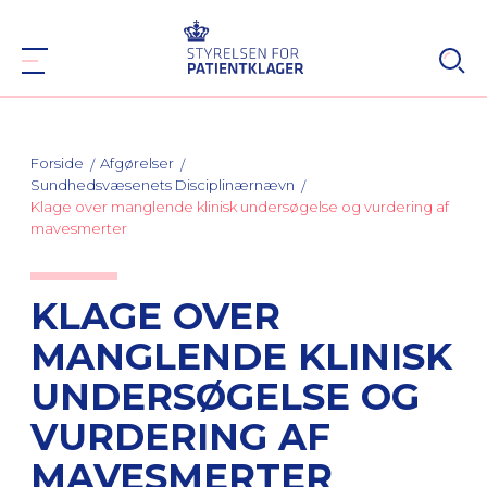
Forside
Afgørelser
Sundhedsvæsenets Disciplinærnævn
Klage over manglende klinisk undersøgelse og vurdering af
mavesmerter
KLAGE OVER
MANGLENDE KLINISK
UNDERSØGELSE OG
VURDERING AF
MAVESMERTER