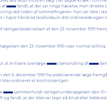
ndled ved skub imod en væg. Det sagde knæk i tommel
n af
fandt, at der var ringe hævelse, men direkte 
bning ved roden af tommelfingeren. Han var ikke i stan
t i højre håndrod (scafoideum dxt) ordinerede egen 
af røntgenbeskrivelsen af den 23. november 1999 frem
rsøgelsen den 23. november 1999 viser normal stilli
r at kritisere overlæge
s behandling af
den 
en den 6. december 1999 fra praktiserende læge fremgå
r blev ordineret et kontrolrøntgen.
ge
sammenholdt røntgenundersøgelsen den 10. d
og fandt, at der ikke var tegn på brud eller ledskred