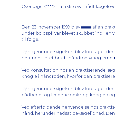
Overlæge <****> har ikke overtrådt lægelove
Den 23. november 1999 blev
af en prak
under boldspil var blevet skubbet ind i en
til følge.
Røntgenundersøgelsen blev foretaget den 
herunder intet brud i håndrodsknoglerne.
Ved konsultation hos en praktiserende læg
knogle i håndroden, hvorfor den praktiser
Røntgenundersøgelsen blev foretaget den 
bådbenet og leddene omkring knoglen og d
Ved efterfølgende henvendelse hos praktis
hånd, herunder nedsat bevægelighed. Den 