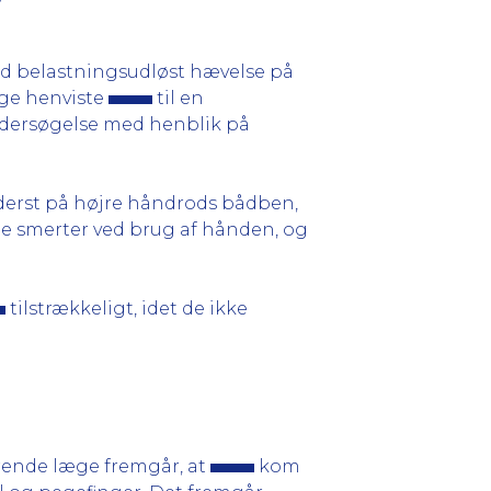
d belastningsudløst hævelse på
ge henviste
til en
undersøgelse med henblik på
ederst på højre håndrods bådben,
de smerter ved brug af hånden, og
tilstrækkeligt, idet de ikke
erende læge fremgår, at
kom