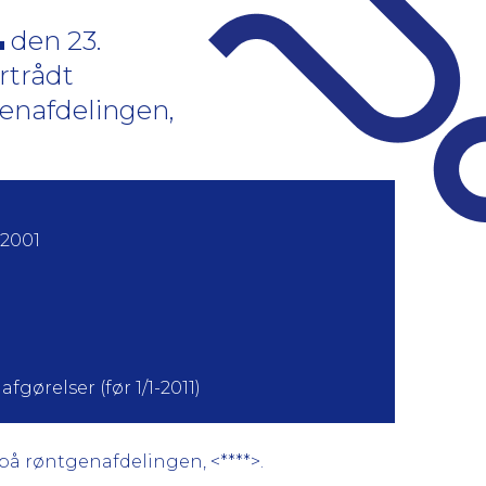
den 23.
rtrådt
enafdelingen,
 2001
fgørelser (før 1/1-2011)
på røntgenafdelingen, <****>.