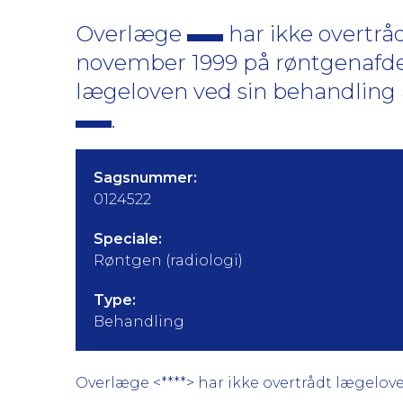
Overlæge
har ikke overtrå
november 1999 på røntgenafd
lægeloven ved sin behandling
.
Sagsnummer:
0124522
Speciale:
Røntgen (radiologi)
Type:
Behandling
Overlæge <****> har ikke overtrådt lægelove