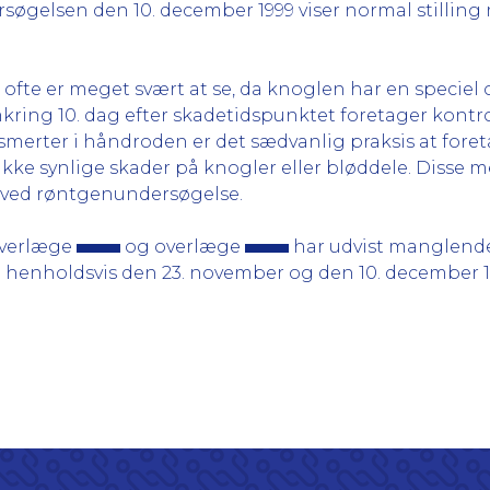
rsøgelsen den 10. december 1999 viser normal stillin
ofte er meget svært at se, da knoglen har en speciel
ring 10. dag efter skadetidspunktet foretager kontrol
merter i håndroden er det sædvanlig praksis at foreta
ikke synlige skader på knogler eller bløddele. Disse
ge ved røntgenundersøgelse.
 overlæge
og overlæge
har udvist manglend
e henholdsvis den 23. november og den 10. december 1