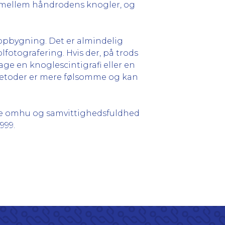
g mellem håndrodens knogler, og
 opbygning. Det er almindelig
fotografering. Hvis der, på trods
ge en knoglescintigrafi eller en
 metoder er mere følsomme og kan
e omhu og samvittighedsfuldhed
999.