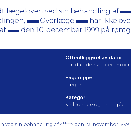
dt lægeloven ved sin behandling af
elingen,
.Overlæge
har ikke ove
 af
den 10. december 1999 på røntg
Offentliggørelsesdato:
torsdag den 20. december
Faggruppe:
Læger
Kategori:
Vejledende og principielle a
n ved sin behandling af <****> den 23. november 1999 