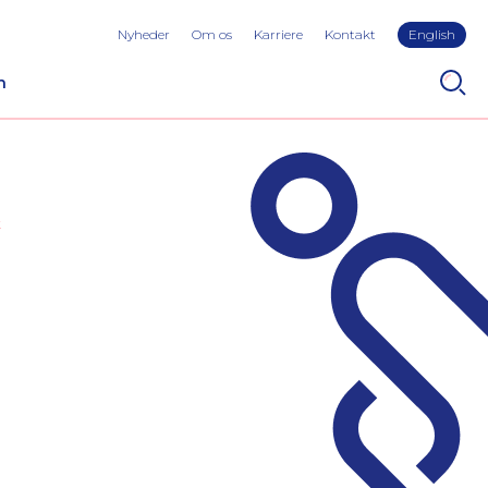
Nyheder
Om os
Karriere
Kontakt
English
n
t