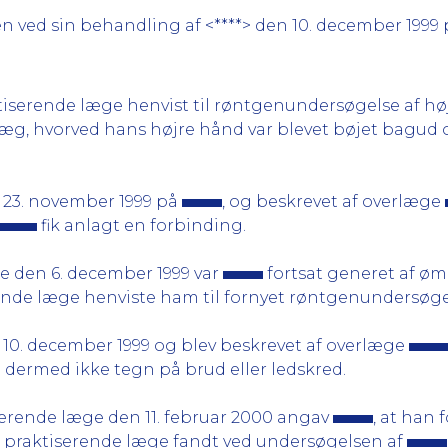
n ved sin behandling af <****> den 10. december 1999 
tiserende læge henvist til røntgenundersøgelse af hø
 væg, hvorved hans højre hånd var blevet bøjet bagu
23. november 1999 på
, og beskrevet af overlæge
fik anlagt en forbinding.
e den 6. december 1999 var
fortsat generet af ø
ende læge henviste ham til fornyet røntgenundersøge
10. december 1999 og blev beskrevet af overlæge
ermed ikke tegn på brud eller ledskred.
erende læge den 11. februar 2000 angav
, at han 
praktiserende læge fandt ved undersøgelsen af