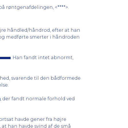
på røntgenafdelingen, <****>.
jre håndled/håndrod, efter at han
d og medførte smerter i håndroden
. Han fandt intet abnormt,
mhed, svarende til den bådformede
lse.
, der fandt normale forhold ved
fortsat havde gener fra højre
, at han havde svind af de små