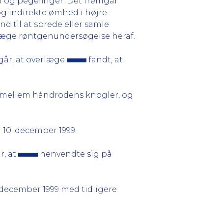
 og pegefinger. Det fremgår
og indirekte ømhed i højre
d til at sprede eller samle
læge røntgenundersøgelse heraf.
går, at overlæge
fandt, at
ng mellem håndrodens knogler, og
10. december 1999.
r, at
henvendte sig på
ecember 1999 med tidligere
.