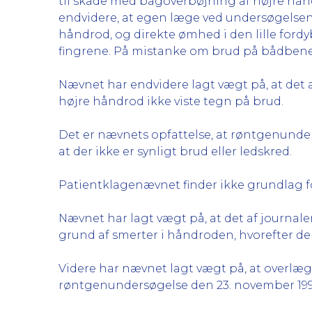
til skade med bagoverbøjning af højre hå
endvidere, at egen læge ved undersøgelse
håndrod, og direkte ømhed i den lille fordy
fingrene. På mistanke om brud på bådbene
Nævnet har endvidere lagt vægt på, at det 
højre håndrod ikke viste tegn på brud.
Det er nævnets opfattelse, at røntgenunde
at der ikke er synligt brud eller ledskred.
Patientklagenævnet finder ikke grundlag fo
Nævnet har lagt vægt på, at det af journal
grund af smerter i håndroden, hvorefter de
Videre har nævnet lagt vægt på, at overlæ
røntgenundersøgelse den 23. november 1999 