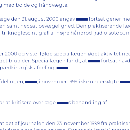
g med bolde og håndvægte.
 læge den 31. august 2000 angav
fortsat gener me
en samt nedsat bevægelighed. Den praktiserende læ
 til knoglescintigrafi af højre håndrod (radioisotop
r 2000 og viste ifølge speciallægen øget aktivitet n
get brud der. Speciallægen fandt, at
fortsat hav
opædkirurgisk afdeling,
.
afdelingen,
, i november 1999 ikke undersøgte
r at kritisere overlæge
s behandling af
at det af journalen den 23. november 1999 fra praktis