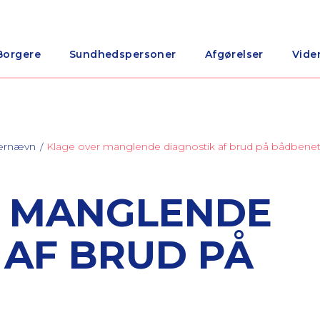
Borgere
Sundhedspersoner
Afgørelser
Vide
nærnævn
Klage over manglende diagnostik af brud på bådbene
R MANGLENDE
 AF BRUD PÅ