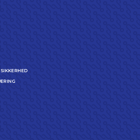
TSIKKERHED
ÆRING