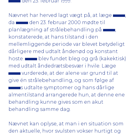
den 23. februar 1999.
Nævnet har herved lagt vægt på, at læge
,
da
den 23. februar 2000 mødte til
planlægning af strålebehandling på
,
konstaterede, at hans tilstand i den
mellemliggende periode var blevet betydeligt
dårligere med udtalt åndenød og konstant
hoste.
blev fundet bleg og grå (kakektisk)
med udtalt åndedrætsbesvær i hvile. Læge
vurderede, at der alene var grund til at
give én strålebehandling, og som følge af
s udtalte symptomer og hans dårlige
almentilstand arrangerede hun, at denne ene
behandling kunne gives som en akut
behandling samme dag.
Nævnet kan oplyse, at man i en situation som
den aktuelle, hvor svulsten vokser hurtigt og