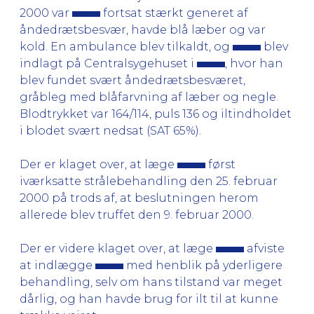
2000 var
fortsat stærkt generet af
åndedrætsbesvær, havde blå læber og var
kold. En ambulance blev tilkaldt, og
blev
indlagt på Centralsygehuset i
, hvor han
blev fundet svært åndedrætsbesværet,
gråbleg med blåfarvning af læber og negle.
Blodtrykket var 164/114, puls 136 og iltindholdet
i blodet svært nedsat (SAT 65%).
Der er klaget over, at læge
først
iværksatte strålebehandling den 25. februar
2000 på trods af, at beslutningen herom
allerede blev truffet den 9. februar 2000.
Der er videre klaget over, at læge
afviste
at indlægge
med henblik på yderligere
behandling, selv om hans tilstand var meget
dårlig, og han havde brug for ilt til at kunne