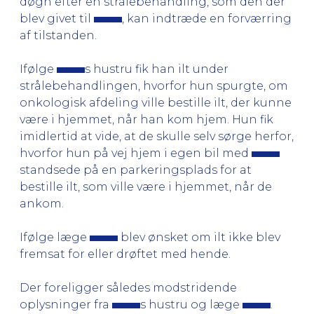
døgn efter en strålebehandling, som den der
blev givet til
, kan indtræde en forværring
af tilstanden.
Ifølge
s hustru fik han ilt under
strålebehandlingen, hvorfor hun spurgte, om
onkologisk afdeling ville bestille ilt, der kunne
være i hjemmet, når han kom hjem. Hun fik
imidlertid at vide, at de skulle selv sørge herfor,
hvorfor hun på vej hjem i egen bil med
standsede på en parkeringsplads for at
bestille ilt, som ville være i hjemmet, når de
ankom.
Ifølge læge
blev ønsket om ilt ikke blev
fremsat for eller drøftet med hende.
Der foreligger således modstridende
oplysninger fra
s hustru og læge
.