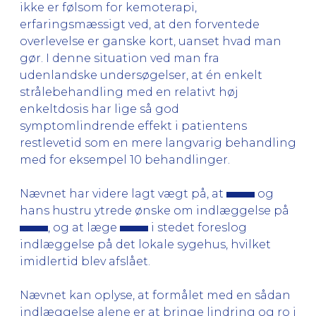
ikke er følsom for kemoterapi,
erfaringsmæssigt ved, at den forventede
overlevelse er ganske kort, uanset hvad man
gør. I denne situation ved man fra
udenlandske undersøgelser, at én enkelt
strålebehandling med en relativt høj
enkeltdosis har lige så god
symptomlindrende effekt i patientens
restlevetid som en mere langvarig behandling
med for eksempel 10 behandlinger.
Nævnet har videre lagt vægt på, at
og
hans hustru ytrede ønske om indlæggelse på
, og at læge
i stedet foreslog
indlæggelse på det lokale sygehus, hvilket
imidlertid blev afslået.
Nævnet kan oplyse, at formålet med en sådan
indlæggelse alene er at bringe lindring og ro i