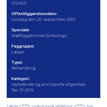
0124501
Offentliggørelsesdato:
torsdag den 20. september 2001
Speciale:
Kræftsygdomme (onkologi)
Faggruppe:
Læger
Type:
Behandling
Kategori:
Vejledende og principielle afgørelser
(før 1/1-2011)
Læge <****>, onkologisk afdeling, <****>, har