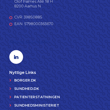
Olof Palmes Allé 18 H
8200 Aarhus N
CVR: 39850885
EAN: 5798000363670
Følg os på LinkedIn
Linkedin profil
Nyttige Links
BORGER.DK
SUNDHED.DK
PATIENTERSTATNINGEN
SUNDHEDSMINISTERIET