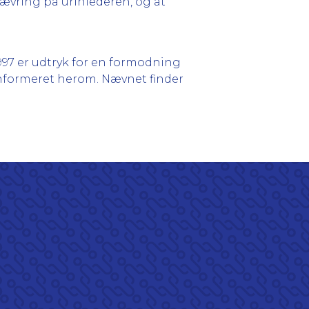
snævring på urinlederen, og at
1997 er udtryk for en formodning
informeret herom. Nævnet finder