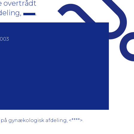
e overtrådt
deling,
.
2003
 på gynækologisk afdeling, <****>.