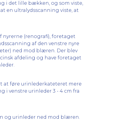
 i det lille bækken, og som viste,
 at en ultralydsscanning viste, at
 nyrerne (renografi), foretaget
alydsscanning af den venstre nyre
reter) ned mod blæren. Der blev
icinsk afdeling og have foretaget
leder.
t at føre urinlederkateteret mere
 i venstre urinleder 3 - 4 cm fra
ken og urinleder ned mod blæren.