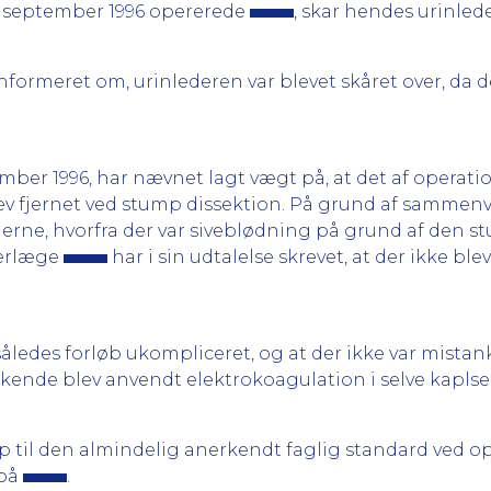
0. september 1996 opererede
, skar hendes urinlede
informeret om, urinlederen var blevet skåret over, da 
mber 1996, har nævnet lagt vægt på, at det af operati
v fjernet ved stump dissektion. På grund af sammenv
derne, hvorfra der var siveblødning på grund af den s
verlæge
har i sin udtalelse skrevet, at der ikke bl
åledes forløb ukompliceret, og at der ikke var mistank
lukkende blev anvendt elektrokoagulation i selve kap
op til den almindelig anerkendt faglig standard ved o
 på
.