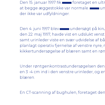
Den 15. januar 1997 fik
foretaget en ult
at begge æggestokke var normale.
und
der ikke var udfyldninger.
Den 4. juni 1997 blev
undersøgt på kiru
den 22. maj 1997, havde vist en udslukt vens
samt urinleder viste en svær udvidelse af 
planlagt operativ fjernelse af venstre nyre
kikkertundersøgelse af blæren samt en rønt
Under røntgenkontrastundersøgelsen den 26. 
en 3 -4 cm ind i den venstre urinleder, og e
blæren.
En CT-scanning af bughulen, foretaget den 