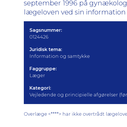
september 1996 på gynækologi
lægeloven ved sin information
Sagsnummer:
0124426
Juridisk tema:
Information og samtykke
Faggruppe:
Læger
Kategori:
Vejledende og principielle afgørelser (før 
Overlæge <****> har ikke overtrådt lægelove