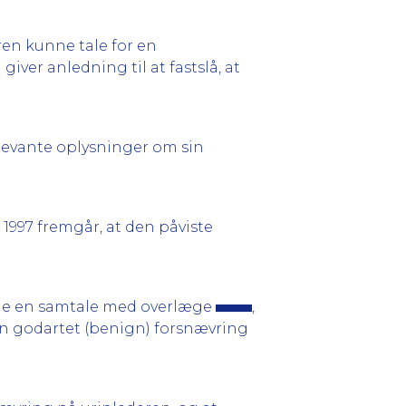
ren kunne tale for en
ver anledning til at fastslå, at
elevante oplysninger om sin
 1997 fremgår, at den påviste
e en samtale med overlæge
,
 en godartet (benign) forsnævring