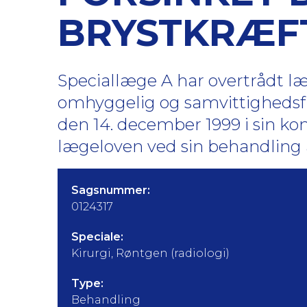
BRYSTKRÆF
Speciallæge A har overtrådt læg
omhyggelig og samvittighedsf
den 14. december 1999 i sin k
lægeloven ved sin behandling
Sagsnummer:
0124317
Speciale:
Kirurgi, Røntgen (radiologi)
Type:
Behandling