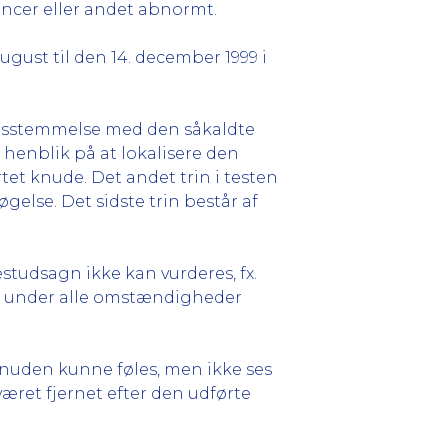
ancer eller andet abnormt.
august til den 14. december 1999 i
rensstemmelse med den såkaldte
henblik på at lokalisere den
et knude. Det andet trin i testen
else. Det sidste trin består af
estudsagn ikke kan vurderes, fx.
kal under alle omstændigheder
knuden kunne føles, men ikke ses
æret fjernet efter den udførte