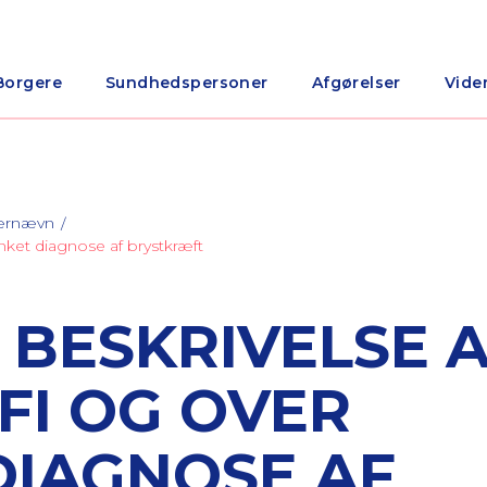
Borgere
Sundhedspersoner
Afgørelser
Vide
nærnævn
nket diagnose af brystkræft
 BESKRIVELSE 
I OG OVER
DIAGNOSE AF