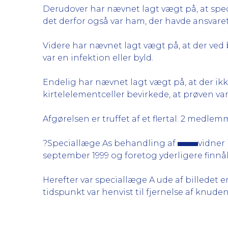
Derudover har nævnet lagt vægt på, at spe
det derfor også var ham, der havde ansvaret
Videre har nævnet lagt vægt på, at der ved 
var en infektion eller byld.
Endelig har nævnet lagt vægt på, at der ik
kirtelelementceller bevirkede, at prøven v
Afgørelsen er truffet af et flertal. 2 medl
?Speciallæge As behandling af
vidner
september 1999 og foretog yderligere finnål
Herefter var speciallæge A ude af billedet 
tidspunkt var henvist til fjernelse af knuden