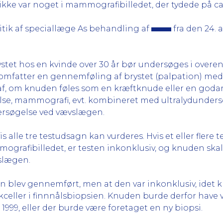
ikke var noget i mammografibilledet, der tydede på c
itik af speciallæge As behandling af
fra den 24. 
rystet hos en kvinde over 30 år bør undersøges i ove
 omfatter en gennemføling af brystet (palpation) med 
, om knuden føles som en kræftknude eller en godart
se, mammografi, evt. kombineret med ultralydundersøg
dersøgelse ved vævslægen.
 alle tre testudsagn kan vurderes. Hvis et eller flere t
mmografibilledet, er testen inkonklusiv, og knuden s
vslægen.
n blev gennemført, men at den var inkonklusiv, idet 
celler i finnnålsbiopsien. Knuden burde derfor have v
1999, eller der burde være foretaget en ny biopsi.