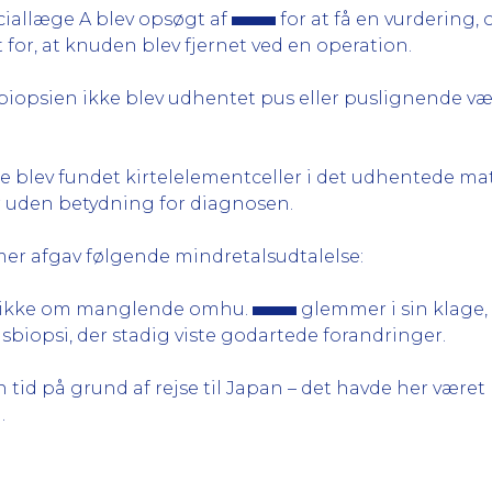
ciallæge A blev opsøgt af
for at få en vurdering, 
 for, at knuden blev fjernet ved en operation.
biopsien ikke blev udhentet pus eller puslignende væsk
ke blev fundet kirtelelementceller i det udhentede ma
ar uden betydning for diagnosen.
emmer afgav følgende mindretalsudtalelse:
 ikke om manglende omhu.
glemmer i sin klage,
sbiopsi, der stadig viste godartede forandringer.
en tid på grund af rejse til Japan – det havde her væ
.