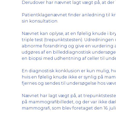
Derudover har nævnet lagt vægt på, at der 
Patientklagenævnet finder anledning til kr
sin konsultation.
Nævnet kan oplyse, at en følelig knude i b
triple test (trepunktstesten). Udredningen
abnorme forandring og give en vurdering af
udgøres af en billeddiagnostisk undersøgel
en biopsi med udhentning af celler til un
En diagnostisk konklusion er kun mulig, hvis
hvis en følelig knude ikke er synlig på ma
fjernes og sendes til undersøgelse hos væ
Nævnet har lagt vægt på, at trepunktsteste
på mammografibilledet, og der var ikke dæk
mammografi, som blev foretaget den 16. juli 