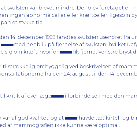
at svulsten var blevet mindre. Der blev foretaget en ny
men ingen abnorme celler eller kræftceller, ligesom dy
apan et stykke tid.
den 14. december 1999 fandtes svulsten uændret fra 
l
med henblik på fjernelse af svulsten, hvilket udf
de sig om kræft, hvorfor
fik fjernet venstre bryst 
r tilstrækkelig omhyggelig ved beskrivelsen af mammogr
konsultationerne fra den 24. august til den 14. decembe
l kritik af overlæge
i forbindelse i med den mam
ar af god kvalitet, og at
havde tæt kirtel- og bi
rhed af mammografien ikke kunne være optimal.