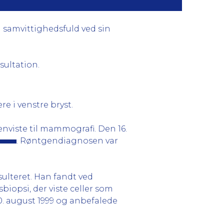
g samvittighedsfuld ved sin
sultation.
e i venstre bryst.
enviste til mammografi. Den 16.
. Røntgendiagnosen var
sulteret. Han fandt ved
biopsi, der viste celler som
. august 1999 og anbefalede