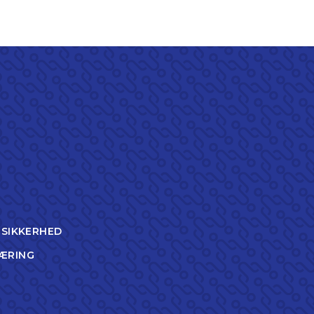
TSIKKERHED
ÆRING