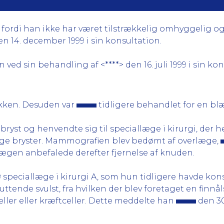
, fordi han ikke har været tilstrækkelig omhyggelig o
en 14. december 1999 i sin konsultation.
ved sin behandling af <****> den 16. juli 1999 i sin kon
ækken. Desuden var
tidligere behandlet for en blær
bryst og henvendte sig til speciallæge i kirurgi, der h
egge bryster. Mammografien blev bedømt af overlæge,
ægen anbefalede derefter fjernelse af knuden.
 speciallæge i kirurgi A, som hun tidligere havde kon
ttende svulst, fra hvilken der blev foretaget en finnåls
ler eller kræftceller. Dette meddelte han
den 30