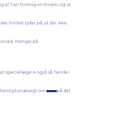
og at han foretog en biopsi, og at
e, hvilket tyder på, at der ikke
teriale. Mangel på
 at speciallæge A også så hende i
ret hensigtsmæssigt om
på det