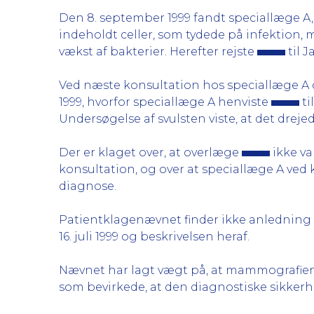
Den 8. september 1999 fandt speciallæge A, 
indeholdt celler, som tydede på infektion, 
vækst af bakterier. Herefter rejste
til J
Ved næste konsultation hos speciallæge A 
1999, hvorfor speciallæge A henviste
ti
Undersøgelse af svulsten viste, at det dreje
Der er klaget over, at overlæge
ikke va
konsultation, og over at speciallæge A ved 
diagnose.
Patientklagenævnet finder ikke anledning ti
16. juli 1999 og beskrivelsen heraf.
Nævnet har lagt vægt på, at mammografien v
som bevirkede, at den diagnostiske sikke