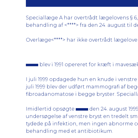
Speciallæge A har overtrådt lægelovens § 6
behandling af <****> fra den 24. august til d
Overlæge<****> har ikke overtrådt lægeloven 
blev i 1991 opereret for kræft i maves
I juli 1999 opdagede hun en knude i venstre 
juli 1999 blev der udført mammografi af b
fibroadanomatose i begge bryster. Speciall
Imidlertid opsøgte
den 24. august 1999
undersøgelse af venstre bryst en tredelt smu
tydede på infektion, men ingen abnorme cel
behandling med et antibiotikum.