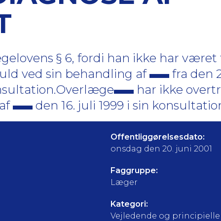
T
elovens § 6, fordi han ikke har været 
uld ved sin behandling af
fra den 2
onsultation.Overlæge
har ikke overt
 af
den 16. juli 1999 i sin konsultatio
Offentliggørelsesdato:
onsdag den 20. juni 2001
Faggruppe:
Læger
Kategori:
Vejledende og principielle a