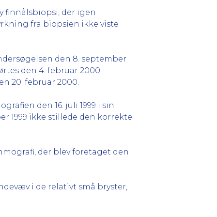
 finnålsbiopsi, der igen
rkning fra biopsien ikke viste
undersøgelsen den 8. september
ørtes den 4. februar 2000.
den 20. februar 2000.
afien den 16. juli 1999 i sin
r 1999 ikke stillede den korrekte
mografi, der blev foretaget den
ndevæv i de relativt små bryster,