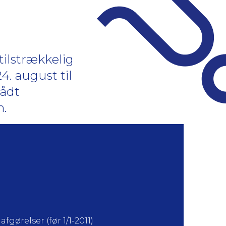
tilstrækkelig
4. august til
rådt
n.
fgørelser (før 1/1-2011)