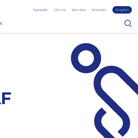
Nyheder
Om os
Karriere
Kontakt
English
n
AF