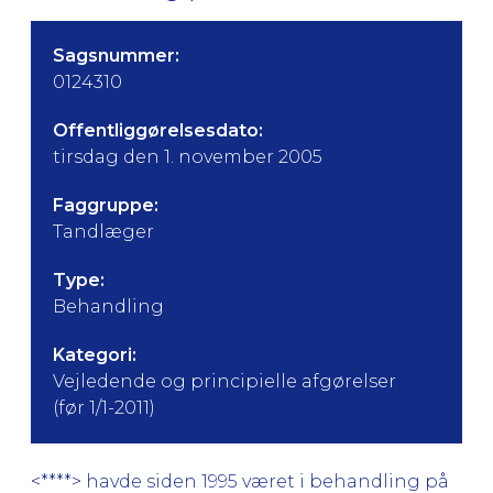
Sagsnummer:
0124310
Offentliggørelsesdato:
tirsdag den 1. november 2005
Faggruppe:
Tandlæger
Type:
Behandling
Kategori:
Vejledende og principielle afgørelser
(før 1/1-2011)
<****> havde siden 1995 været i behandling på