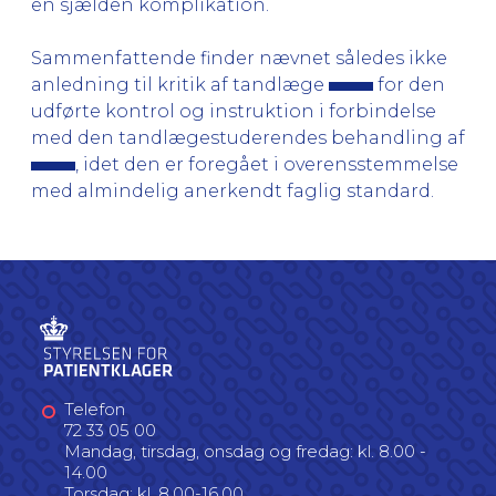
en sjælden komplikation.
Sammenfattende finder nævnet således ikke
anledning til kritik af tandlæge
for den
udførte kontrol og instruktion i forbindelse
med den tandlægestuderendes behandling af
, idet den er foregået i overensstemmelse
med almindelig anerkendt faglig standard.
Telefon
72 33 05 00
Mandag, tirsdag, onsdag og fredag: kl. 8.00 -
14.00
Torsdag: kl. 8.00-16.00