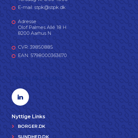
E-mail: stpk@stpk.dk
Adresse
Olof Palmes Allé 18 H
8200 Aarhus N
CVR: 39850885
EAN: 5798000363670
Følg os på LinkedIn
Linkedin profil
Nyttige Links
BORGER.DK
SUNDHED.DK