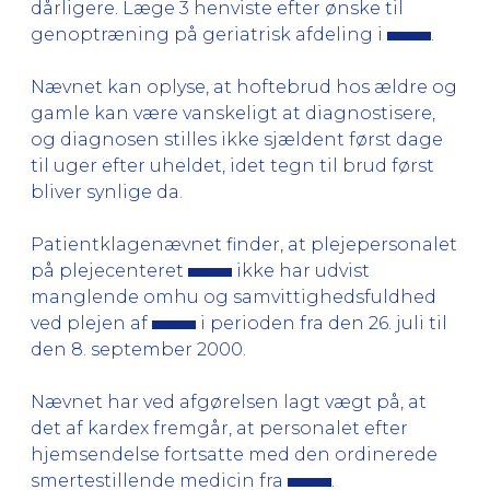
dårligere. Læge 3 henviste efter ønske til
genoptræning på geriatrisk afdeling i
.
Nævnet kan oplyse, at hoftebrud hos ældre og
gamle kan være vanskeligt at diagnostisere,
og diagnosen stilles ikke sjældent først dage
til uger efter uheldet, idet tegn til brud først
bliver synlige da.
Patientklagenævnet finder, at plejepersonalet
på plejecenteret
ikke har udvist
manglende omhu og samvittighedsfuldhed
ved plejen af
i perioden fra den 26. juli til
den 8. september 2000.
Nævnet har ved afgørelsen lagt vægt på, at
det af kardex fremgår, at personalet efter
hjemsendelse fortsatte med den ordinerede
smertestillende medicin fra
.