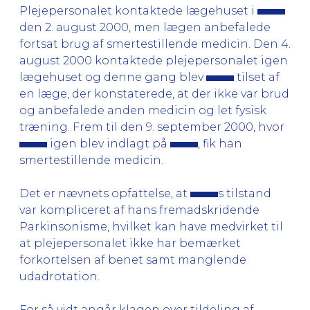
Plejepersonalet kontaktede lægehuset i
den 2. august 2000, men lægen anbefalede
fortsat brug af smertestillende medicin. Den 4.
august 2000 kontaktede plejepersonalet igen
lægehuset og denne gang blev
tilset af
en læge, der konstaterede, at der ikke var brud
og anbefalede anden medicin og let fysisk
træning. Frem til den 9. september 2000, hvor
igen blev indlagt på
, fik han
smertestillende medicin.
Det er nævnets opfattelse, at
s tilstand
var kompliceret af hans fremadskridende
Parkinsonisme, hvilket kan have medvirket til
at plejepersonalet ikke har bemærket
forkortelsen af benet samt manglende
udadrotation.
For så vidt angår klagen over tildeling af