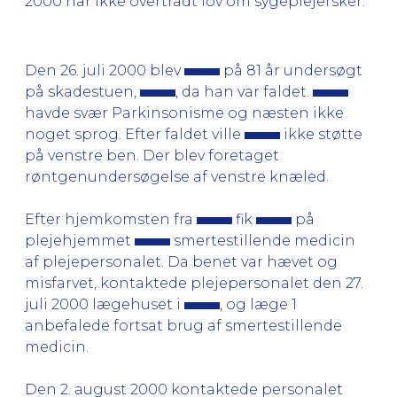
2000 har ikke overtrådt lov om sygeplejersker.
Den 26. juli 2000 blev
på 81 år undersøgt
på skadestuen,
, da han var faldet.
havde svær Parkinsonisme og næsten ikke
noget sprog. Efter faldet ville
ikke støtte
på venstre ben. Der blev foretaget
røntgenundersøgelse af venstre knæled.
Efter hjemkomsten fra
fik
på
plejehjemmet
smertestillende medicin
af plejepersonalet. Da benet var hævet og
misfarvet, kontaktede plejepersonalet den 27.
juli 2000 lægehuset i
, og læge 1
anbefalede fortsat brug af smertestillende
medicin.
Den 2. august 2000 kontaktede personalet