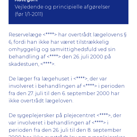
Vejledende og principielle afgørelser
(før 1/1-2011)
Reservelæge <****> har overtrådt lægelovens §
6, fordi han ikke har været tilstrækkelig
omhyggelig og samvittighedsfuld ved sin
behandling af <****> den 26. juli 2000 på
skadestuen, <****>.
De læger fra lægehuset i <****>, der var
involveret i behandlingen af <****> i perioden
fra den 27. juli til den 6. september 2000 har
ikke overtrådt lægeloven.
De sygeplejersker på plejecentret <****>, der
var involveret i behandlingen af <****> i
perioden fra den 26. juli til den 8. september