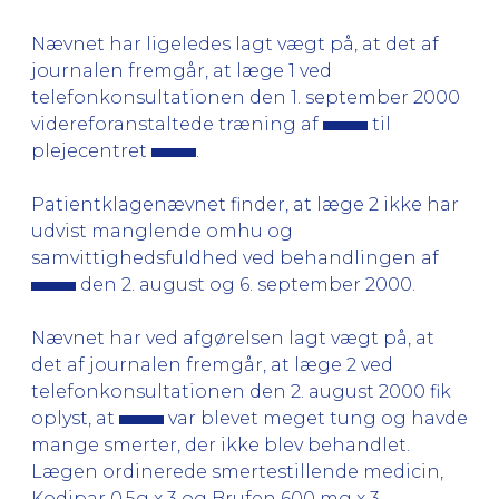
Nævnet har ligeledes lagt vægt på, at det af
journalen fremgår, at læge 1 ved
telefonkonsultationen den 1. september 2000
videreforanstaltede træning af
til
plejecentret
.
Patientklagenævnet finder, at læge 2 ikke har
udvist manglende omhu og
samvittighedsfuldhed ved behandlingen af
den 2. august og 6. september 2000.
Nævnet har ved afgørelsen lagt vægt på, at
det af journalen fremgår, at læge 2 ved
telefonkonsultationen den 2. august 2000 fik
oplyst, at
var blevet meget tung og havde
mange smerter, der ikke blev behandlet.
Lægen ordinerede smertestillende medicin,
Kodipar 0,5g x 3 og Brufen 600 mg x 3.