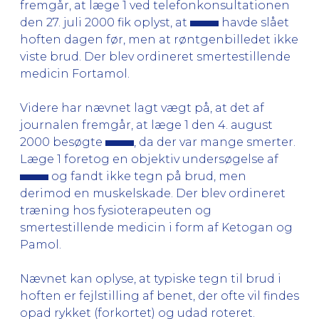
fremgår, at læge 1 ved telefonkonsultationen
den 27. juli 2000 fik oplyst, at
havde slået
hoften dagen før, men at røntgenbilledet ikke
viste brud. Der blev ordineret smertestillende
medicin Fortamol.
Videre har nævnet lagt vægt på, at det af
journalen fremgår, at læge 1 den 4. august
2000 besøgte
, da der var mange smerter.
Læge 1 foretog en objektiv undersøgelse af
og fandt ikke tegn på brud, men
derimod en muskelskade. Der blev ordineret
træning hos fysioterapeuten og
smertestillende medicin i form af Ketogan og
Pamol.
Nævnet kan oplyse, at typiske tegn til brud i
hoften er fejlstilling af benet, der ofte vil findes
opad rykket (forkortet) og udad roteret.