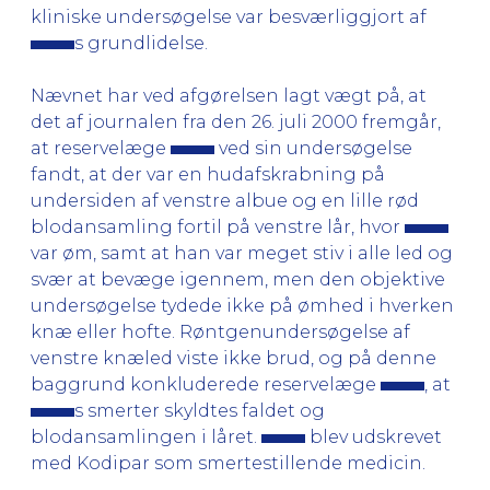
kliniske undersøgelse var besværliggjort af
s grundlidelse.
Nævnet har ved afgørelsen lagt vægt på, at
det af journalen fra den 26. juli 2000 fremgår,
at reservelæge
ved sin undersøgelse
fandt, at der var en hudafskrabning på
undersiden af venstre albue og en lille rød
blodansamling fortil på venstre lår, hvor
var øm, samt at han var meget stiv i alle led og
svær at bevæge igennem, men den objektive
undersøgelse tydede ikke på ømhed i hverken
knæ eller hofte. Røntgenundersøgelse af
venstre knæled viste ikke brud, og på denne
baggrund konkluderede reservelæge
, at
s smerter skyldtes faldet og
blodansamlingen i låret.
blev udskrevet
med Kodipar som smertestillende medicin.