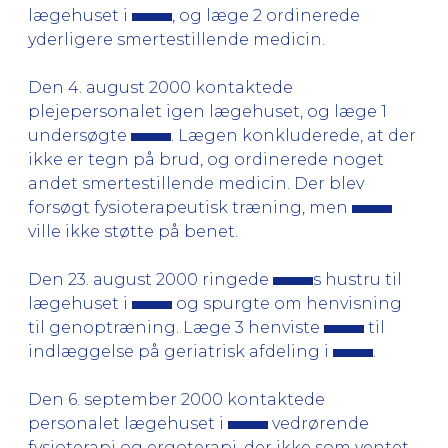
lægehuset i
, og læge 2 ordinerede
yderligere smertestillende medicin.
Den 4. august 2000 kontaktede
plejepersonalet igen lægehuset, og læge 1
undersøgte
. Lægen konkluderede, at der
ikke er tegn på brud, og ordinerede noget
andet smertestillende medicin. Der blev
forsøgt fysioterapeutisk træning, men
ville ikke støtte på benet.
Den 23. august 2000 ringede
s hustru til
lægehuset i
og spurgte om henvisning
til genoptræning. Læge 3 henviste
til
indlæggelse på geriatrisk afdeling i
.
Den 6. september 2000 kontaktede
personalet lægehuset i
vedrørende
fysioterapi og ergoterapi, der ikke som ventet