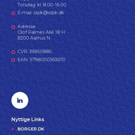
Torsdag: kl. 8.00-16.00
E-mail: stpk@stpk.dk
Adresse
Olof Palmes Allé 18 H
8200 Aarhus N
CVR: 39850885
EAN: 5798000363670
Følg os på LinkedIn
Linkedin profil
Nyttige Links
BORGER.DK