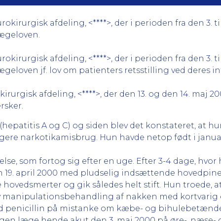
rurgisk afdeling, <****>, der i perioden fra den 3. til
lægeloven.
rurgisk afdeling, <****>, der i perioden fra den 3. til
ægeloven jf. lov om patienters retsstilling ved deres 
rurgisk afdeling, <****>, der den 13. og den 14. maj 2
rsker.
 (hepatitis A og C) og siden blev det konstateret, at 
ligere narkotikamisbrug. Hun havde netop født i janua
lelse, som fortog sig efter en uge. Efter 3-4 dage, hv
19. april 2000 med pludselig indsættende hovedpine
hovedsmerter og gik således helt stift. Hun troede, a
v manipulationsbehandling af nakken med kortvarig 
penicillin på mistanke om kæbe- og bihulebetændelse
egen læge hende akut den 3. maj 2000 på øre-, næse- 