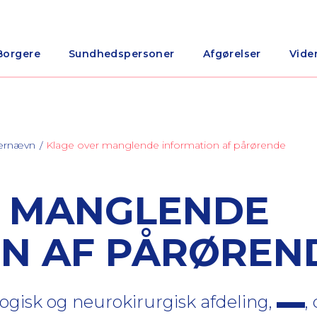
Borgere
Sundhedspersoner
Afgørelser
Vide
nærnævn
Klage over manglende information af pårørende
R MANGLENDE
N AF PÅRØREN
ogisk og neurokirurgisk afdeling,
,