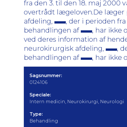
fra den 3. til den 18. maj 2000 
overtrådt lægeloven.De læger 
afdeling,
, der i perioden fra
behandlingen af
, har ikke 
ved deres information af hende
neurokirurgisk afdeling,
, d
behandlingen af
, har ikke
Sagsnummer:
0124106
Speciale:
Intern medicin, Neurokirurgi, Neurologi
Type:
Behandling