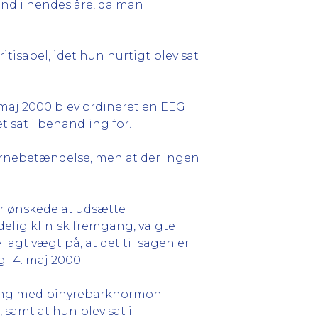
 ind i hendes åre, da man
tisabel, idet hun hurtigt blev sat
 maj 2000 blev ordineret en EEG
t sat i behandling for.
ernebetændelse, men at der ingen
er ønskede at udsætte
delig klinisk fremgang, valgte
lagt vægt på, at det til sagen er
og 14. maj 2000.
dling med binyrebarkhormon
, samt at hun blev sat i