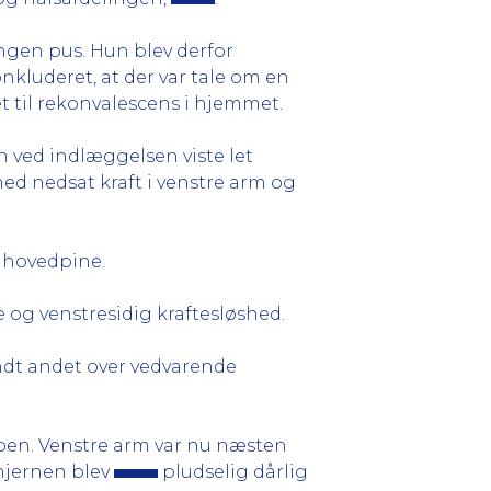
ngen pus. Hun blev derfor
nkluderet, at der var tale om en
t til rekonvalescens i hjemmet.
 ved indlæggelsen viste let
ed nedsat kraft i venstre arm og
 hovedpine.
 og venstresidig kraftesløshed.
dt andet over vedvarende
 ben. Venstre arm var nu næsten
 hjernen blev
pludselig dårlig