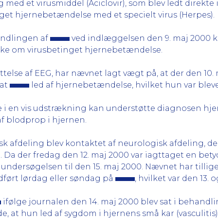
 med et virusmiddel (Aciclovir), som blev ledt direkte
get hjernebetændelse med et specielt virus (Herpes).
andlingen af
ved indlæggelsen den 9. maj 2000 kri
nke om virusbetinget hjernebetændelse.
telse af EEG, har nævnet lagt vægt på, at der den 10.
 at
led af hjernebetændelse, hvilket hun var bleve
e i en vis udstrækning kan understøtte diagnosen hj
af blodprop i hjernen.
sk afdeling blev kontaktet af neurologisk afdeling, d
 Da der fredag den 12. maj 2000 var iagttaget en bety
ndersøgelsen til den 15. maj 2000. Nævnet har tillige 
udført lørdag eller søndag på
, hvilket var den 13. 
ifølge journalen den 14. maj 2000 blev sat i behan
e, at hun led af sygdom i hjernens små kar (vasculitis)