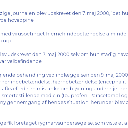
ølge journalen blev udskrevet den 7. maj 2000, idet h
avde hovedpine.
 med virusbetinget hjernehindebetændelse almindeligv
n uge.
lev udskrevet den 7. maj 2000 selv om hun stadig havd
var velbefindende.
glende behandling ved indlæggelsen den 9. maj 2000,
rnehindebetændelse, hjernebetændelse (encephalitis
om afkræftede en mistanke om blødning under hjerne
 smertestillende medicin (Ibuprofen, Paracetamol o
 ny gennemgang af hendes situation, herunder blev de
lige fik foretaget rygmarvsundersøgelse, som viste et 