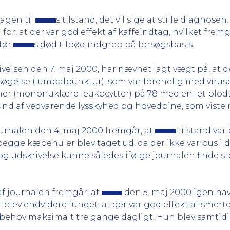
sagen til
s tilstand, det vil sige at stille diagnosen.
r, at der var god effekt af kaffeindtag, hvilket fremg
 før
s død tilbød indgreb på forsøgsbasis.
ivelsen den 7. maj 2000, har nævnet lagt vægt på, at 
søgelse (lumbalpunktur), som var forenelig med vir
emer (mononuklære leukocytter) på 78 med en let blod
und af vedvarende lysskyhed og hovedpine, som viste 
ournalen den 4. maj 2000 fremgår, at
tilstand var
gge kæbehuler blev taget ud, da der ikke var pus i de
 og udskrivelse kunne således ifølge journalen finde s
af journalen fremgår, at
den 5. maj 2000 igen hav
blev endvidere fundet, at der var god effekt af smert
 behov maksimalt tre gange dagligt. Hun blev samtid