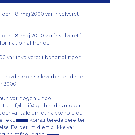
 den 18. maj 2000 var involveret i
 den 18. maj 2000 var involveret i
information af hende.
000 var involveret i behandlingen
hun havde kronisk leverbetændelse
r 2000.
or hun var nogenlunde
. Hun følte ifølge hendes moder
t der var tale om et nakkehold og
effekt.
konsulterede derefter
. Da der imidlertid ikke var
og halsafdelingen,
.