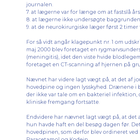
journalen.
7. at lægerne var for længe om at fastslå år
8. at lægerne ikke undersøgte baggrunden fo
9. at de neurokirurgiske læger først 2 timer
For så vidt angår klagepunkt nr. 1 om udskr
maj 2000 blev foretaget en rygmarvsunder
(meningitis), idet den viste hvide blodleg
foretaget en CT-scanning af hjernen på gr
Nævnet har videre lagt vægt på, at det af j
hovedpine og ingen lysskyhed. Drænene i be
der ikke var tale om en bakteriel infektion,
kliniske fremgang fortsatte.
Endvidere har nævnet lagt vægt på, at det 
hun havde haft en del besøg dagen før. Det 
hovedpinen, som derfor blev ordineret ved
Paracetamol og Kodein.