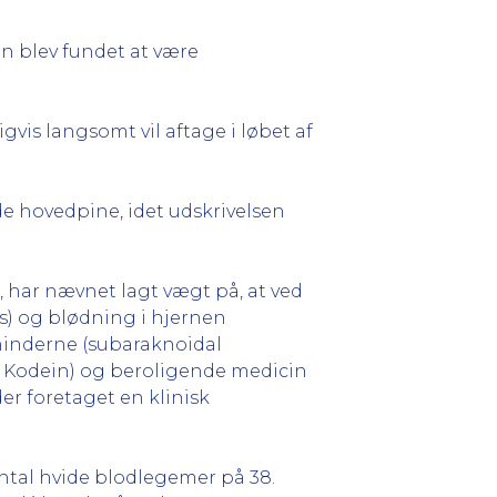
un blev fundet at være
is langsomt vil aftage i løbet af
e hovedpine, idet udskrivelsen
 har nævnet lagt vægt på, at ved
) og blødning i hjernen
hinderne (subaraknoidal
g Kodein) og beroligende medicin
r foretaget en klinisk
antal hvide blodlegemer på 38.