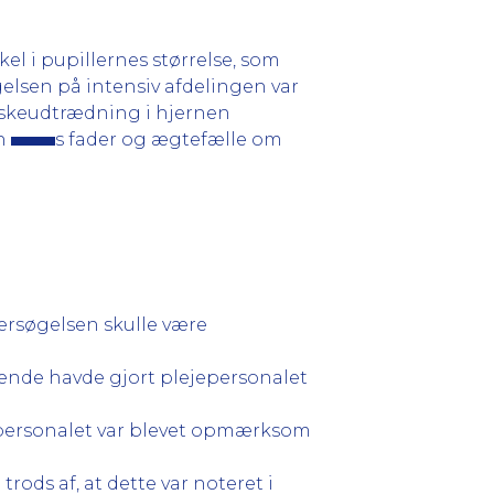
el i pupillernes størrelse, som
øgelsen på intensiv afdelingen var
æskeudtrædning i hjernen
en
s fader og ægtefælle om
dersøgelsen skulle være
rende havde gjort plejepersonalet
jepersonalet var blevet opmærksom
ods af, at dette var noteret i