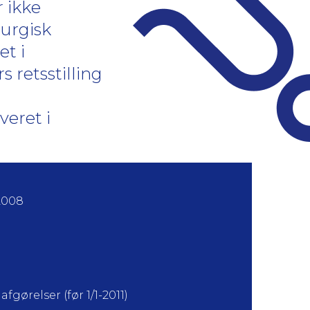
r ikke
rurgisk
et i
s retsstilling
veret i
2008
fgørelser (før 1/1-2011)