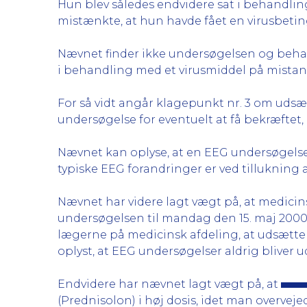
Hun blev således endvidere sat i behandling
mistænkte, at hun havde fået en virusbetin
Nævnet finder ikke undersøgelsen og beh
i behandling med et virusmiddel på mista
For så vidt angår klagepunkt nr. 3 om udsæt
undersøgelse for eventuelt at få bekræftet,
Nævnet kan oplyse, at en EEG undersøgels
typiske EEG forandringer er ved tillukning 
Nævnet har videre lagt vægt på, at medicin
undersøgelsen til mandag den 15. maj 2000.
lægerne på medicinsk afdeling, at udsætte u
oplyst, at EEG undersøgelser aldrig bliver 
Endvidere har nævnet lagt vægt på, at
(Prednisolon) i høj dosis, idet man overvejed