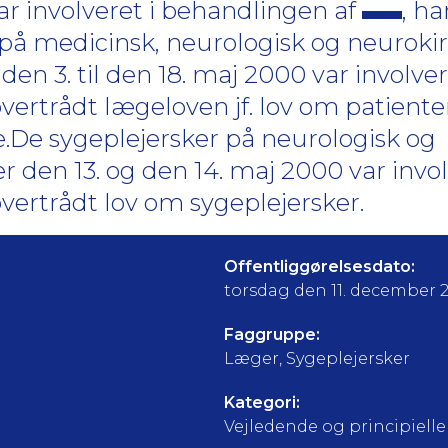
var involveret i behandlingen af
, ha
på medicinsk, neurologisk og neuroki
 den 3. til den 18. maj 2000 var involver
overtrådt lægeloven jf. lov om patienter
.De sygeplejersker på neurologisk og
er den 13. og den 14. maj 2000 var invol
 overtrådt lov om sygeplejersker.
Offentliggørelsesdato:
torsdag den 11. december 
Faggruppe:
Læger, Sygeplejersker
Kategori:
Vejledende og principielle a