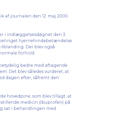
ik af journalen den 12. maj 2000.
der i indlæggelsesdøgnet den 3.
usbetinget hjernehindebetændelse
tilblanding. Der blev også
normale forhold.
 betydelig bedre med aftagende
m. Det blev således vurderet, at
ted dagen efter, såfremt den
de hovedpine, som blev tillagt, at
estillende medicin (Ibuprofen) på
ig sat i behandlingen med