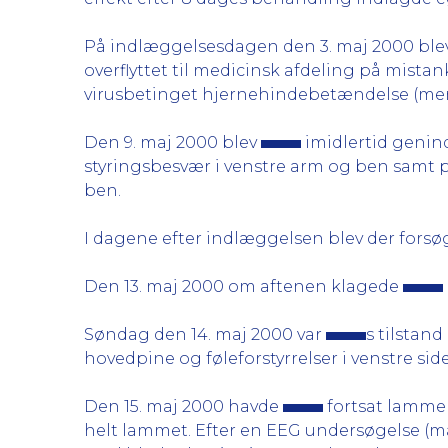
På indlæggelsesdagen den 3. maj 2000 blev 
overflyttet til medicinsk afdeling på mista
virusbetinget hjernehindebetændelse (men
Den 9. maj 2000 blev
imidlertid genin
styringsbesvær i venstre arm og ben samt p
ben.
I dagene efter indlæggelsen blev der fors
Den 13. maj 2000 om aftenen klagede
Søndag den 14. maj 2000 var
s tilstan
hovedpine og føleforstyrrelser i venstre side
Den 15. maj 2000 havde
fortsat lammel
helt lammet. Efter en EEG undersøgelse (må