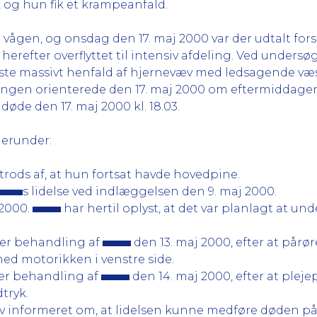
og hun fik et krampeanfald.
gen, og onsdag den 17. maj 2000 var der udtalt forsk
 herefter overflyttet til intensiv afdeling. Ved unders
viste massivt henfald af hjernevæv med ledsagende v
lingen orienterede den 17. maj 2000 om eftermiddag
døde den 17. maj 2000 kl. 18.03.
herunder:
trods af, at hun fortsat havde hovedpine.
s lidelse ved indlæggelsen den 9. maj 2000.
 2000.
har hertil oplyst, at det var planlagt at un
ller behandling af
den 13. maj 2000, efter at pårø
d motorikken i venstre side.
ller behandling af
den 14. maj 2000, efter at ple
tryk.
ev informeret om, at lidelsen kunne medføre døden på tr