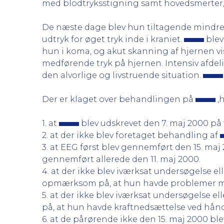
med blodtryksstigning samt hovedsmerter, 
De næste dage blev hun tiltagende mindre vå
udtryk for øget tryk inde i kraniet.
blev
hun i koma, og akut skanning af hjernen 
medførende tryk på hjernen. Intensiv afde
den alvorlige og livstruende situation.
Der er klaget over behandlingen på
,
1. at
blev udskrevet den 7. maj 2000 på 
2. at der ikke blev foretaget behandling af
3. at EEG først blev gennemført den 15. maj
gennemført allerede den 11. maj 2000.
4. at der ikke blev iværksat undersøgelse e
opmærksom på, at hun havde problemer me
5. at der ikke blev iværksat undersøgelse e
på, at hun havde kraftnedsættelse ved hånd
6. at de pårørende ikke den 15. maj 2000 bl