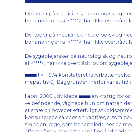
De læger på medicinsk, neurologisk og neuroki
behandlingen af <****>, har ikke overtrådt 
De læger på medicinsk, neurologisk og neuroki
behandlingen af <****>, har ikke overtrådt l
De sygeplejersker på neurologisk og neuroki
af <****>, har ikke overtrådt lov om sygepleje
fik i 1994 konstateret leverbetændelse
(hepatitis C). Baggrunden herfor var et tid
I april 2000 udviklede
en kraftig forkø
velbefindende, vågnede hun om natten den 
et smæld i hovedet efterfulgt af voldsomme 
konsulterede således en vagtlæge, som ga
sin egen læge, som behandlede hende med 
effekt efter 8 dages behandling indlagde 