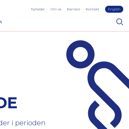
Nyheder
Om os
Karriere
Kontakt
English
n
DE
 der i perioden