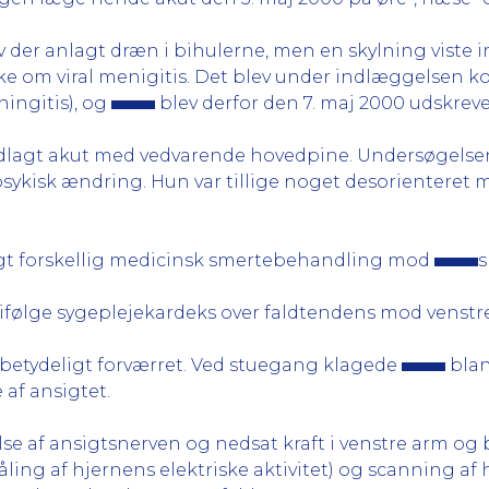
der anlagt dræn i bihulerne, men en skylning viste i
nke om viral menigitis. Det blev under indlæggelsen ko
ingitis), og
blev derfor den 7. maj 2000 udskreve
dlagt akut med vedvarende hovedpine. Undersøgelsen
sykisk ændring. Hun var tillige noget desorienteret m
øgt forskellig medicinsk smertebehandling mod
s
ifølge sygeplejekardeks over faldtendens mod venstre
d betydeligt forværret. Ved stuegang klagede
blan
 af ansigtet.
se af ansigtsnerven og nedsat kraft i venstre arm og
ling af hjernens elektriske aktivitet) og scanning af