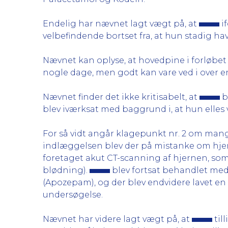
Endelig har nævnet lagt vægt på, at
if
velbefindende bortset fra, at hun stadig h
Nævnet kan oplyse, at hovedpine i forløbet
nogle dage, men godt kan vare ved i over e
Nævnet finder det ikke kritisabelt, at
b
blev iværksat med baggrund i, at hun elles 
For så vidt angår klagepunkt nr. 2 om man
indlæggelsen blev der på mistanke om hje
foretaget akut CT-scanning af hjernen, s
blødning).
blev fortsat behandlet med
(Apozepam), og der blev endvidere lavet en
undersøgelse.
Nævnet har videre lagt vægt på, at
til