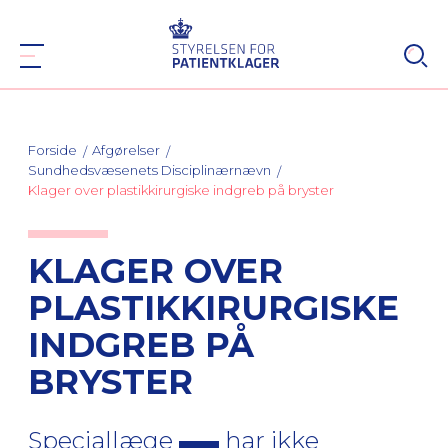
Forside
Afgørelser
Sundhedsvæsenets Disciplinærnævn
Klager over plastikkirurgiske indgreb på bryster
KLAGER OVER
PLASTIKKIRURGISKE
INDGREB PÅ
BRYSTER
Speciallæge
har ikke