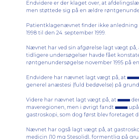
Endvidere er der klaget over, at afdelings
men støttede sig på en ældre røntgenunde
Patientklagenævnet finder ikke anledning t
1998 til den 24. september 1999.
Nævnet har ved sin afgørelse lagt vægt på,
tidligere undersøgelser havde fået konstat
røntgenundersøgelse november 1995 på en 
Endvidere har nævnet lagt vægt på, at
generel anæstesi (fuld bedøvelse) på grund
Videre har nævnet lagt vægt på, at
den
maveregionen, men i øvrigt fandt
upåv
gastroskopi, som dog først blev foretaget de
Nævnet har også lagt vægt på, at gastrosko
medicin (10 mg Stesolid), formentlig på gru