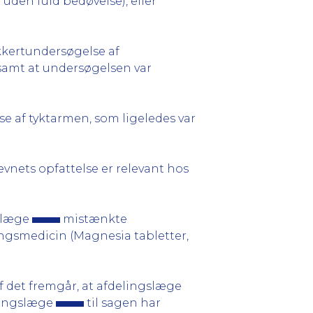
 uden fuld bedøvelse), eller
ikkertundersøgelse af
 samt at undersøgelsen var
e af tyktarmen, som ligeledes var
vnets opfattelse er relevant hos
gslæge
mistænkte
ingsmedicin (Magnesia tabletter,
f det fremgår, at afdelingslæge
elingslæge
til sagen har