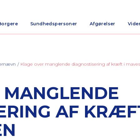
Borgere
Sundhedspersoner
Afgørelser
Vide
nærnævn
Klage over manglende diagnostisering af kræft i mav
R MANGLENDE
ERING AF KRÆFT
EN