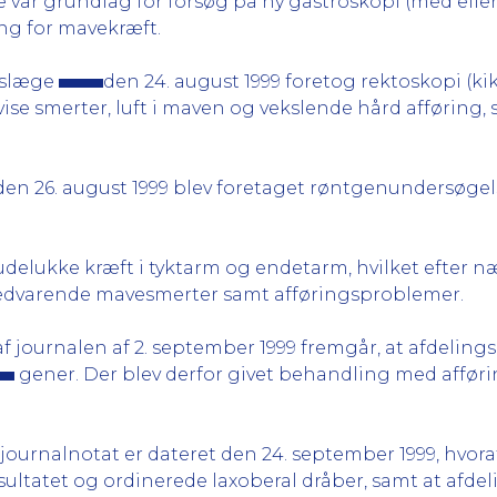
e var grundlag for forsøg på ny gastroskopi (med eller
ng for mavekræft.
ngslæge
den 24. august 1999 foretog rektoskopi (k
ise smerter, luft i maven og vekslende hård afføring,
den 26. august 1999 blev foretaget røntgenundersøgels
delukke kræft i tyktarm og endetarm, hvilket efter næ
edvarende mavesmerter samt afføringsproblemer.
af journalen af 2. september 1999 fremgår, at afdelin
gener. Der blev derfor givet behandling med affør
journalnotat er dateret den 24. september 1999, hvora
ltatet og ordinerede laxoberal dråber, samt at afd