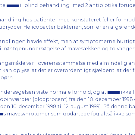
tte
i "blind behandling" med 2 antibiotika foru
handling hos patienter med konstateret (eller formo
udrydder Helicobacter bakterien, som er en afgørende 
andlingen havde effekt, men at symptomerne hurtigt k
il røntgenundersøgelse af mavesækken og tolvfinge
gangsmåde var i overensstemmelse med almindelig ane
n oplyse, at det er overordentligt sjældent, at der f
 børn.
ndersøgelsen viste normale forhold, og at
ikke 
inværdier (blodprocent) fra den 10. december 1998 og
den 10. december 1998 til 12. august 1999). På denne 
s mavesymptomer som godartede (og altså ikke som 