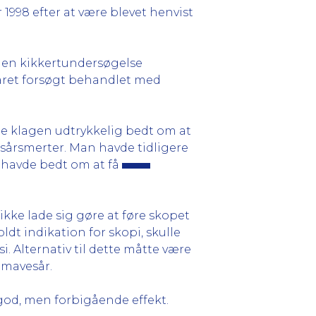
1998 efter at være blevet henvist
ed en kikkertundersøgelse
esåret forsøgt behandlet med
e klagen udtrykkelig bedt om at
sårsmerter. Man havde tidligere
e havde bedt om at få
ikke lade sig gøre at føre skopet
dt indikation for skopi, skulle
. Alternativ til dette måtte være
 mavesår.
od, men forbigående effekt.