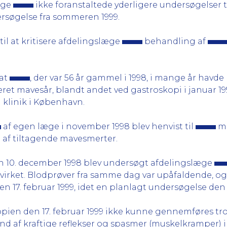
læge
ikke foranstaltede yderligere undersøgelser ti
rsøgelse fra sommeren 1999.
il at kritisere afdelingslæge
behandling af
 at
, der var 56 år gammel i 1998, i mange år havde
eret mavesår, blandt andet ved gastroskopi i januar 1
klinik i København.
af egen læge i november 1998 blev henvist til
me
 af tiltagende mavesmerter.
 10. december 1998 blev undersøgt afdelingslæge
irket. Blodprøver fra samme dag var upåfaldende, o
n 17. februar 1999, idet en planlagt undersøgelse den 25
pien den 17. februar 1999 ikke kunne gennemføres tro
nd af kraftige reflekser og spasmer (muskelkramper) i