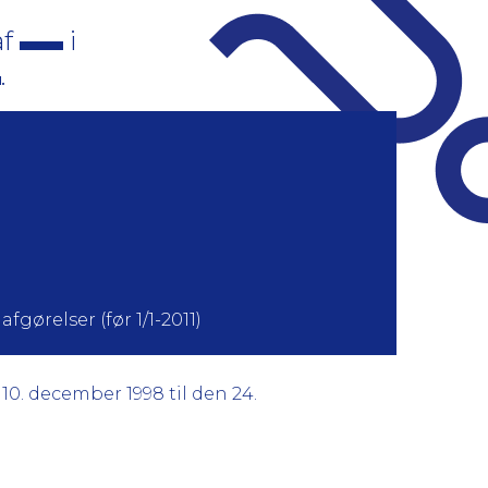
af
i
.
fgørelser (før 1/1-2011)
10. december 1998 til den 24.