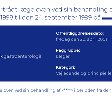
ertrådt lægeloven ved sin behandling 
1998 til den 24. september 1999 på
Offentliggørelsesdato:
fredag den 20. april 2001
Faggruppe:
k gastroenterologi)
Læger
Kategori:
Vejledende og principielle a
loven ved sin behandling af <****> i perioden fra den 