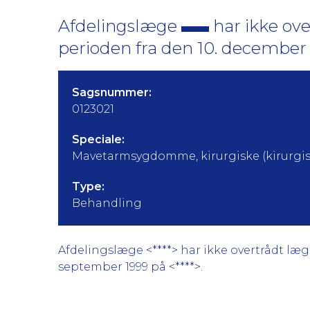
Afdelingslæge
har ikke ov
perioden fra den 10. december 
Sagsnummer:
0123021
Speciale:
Mavetarmsygdomme, kirurgiske (kirurgis
Type:
Behandling
Afdelingslæge <****> har ikke overtrådt læge
september 1999 på <****>.