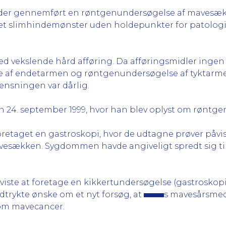
v der gennemført en røntgenundersøgelse af mavesækk
let slimhindemønster uden holdepunkter for patologi
med vekslende hård afføring. Da afføringsmidler inge
 af endetarmen og røntgenundersøgelse af tyktarmen
nsningen var dårlig.
 24. september 1999, hvor han blev oplyst om røntgen
 foretaget en gastroskopi, hvor de udtagne prøver påvis
avesækken. Sygdommen havde angiveligt spredt sig t
viste at foretage en kikkertundersøgelse (gastroskopi
dtrykte ønske om et nyt forsøg, at
s mavesårsmedi
 om mavecancer.