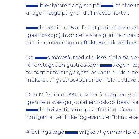
blev første gang set på
, af afde
af egen læge på grund af mavesmerter.
havde i 10 - 15 år lidt af periodiske 
(gastroskopi), hvor det viste sig, at han h
medicin med nogen effekt. Herudover blev
Da
s mavesårmedicin ikke hjalp på de
få foretaget en gastroskopi.
s egen læg
forsøgt at foretage gastroskopien uden hel
indkaldt til gastroskopi under fuld bedøvel
Den 17. februar 1999 blev der forsøgt en gas
igennem svælget, og af endoskopibeskrivels
henvises til kirurgisk afdeling, sålede
røntgen af ventrikel og eventuel "blind era
Afdelingslæge
valgte at gennemføre d