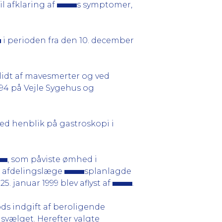
l afklaring af
s symptomer,
i perioden fra den 10. december
 lidt af mavesmerter og ved
994 på Vejle Sygehus og
d henblik på gastroskopi i
, som påviste ømhed i
g afdelingslæge
splanlagde
. januar 1999 blev aflyst af
.
ds indgift af beroligende
 svælget. Herefter valgte