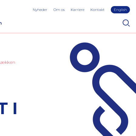
Nyheder
Om os
Karriere
Kontakt
English
n
esækken
 I