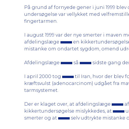
På grund af fornyede gener i juni 1999 ble
undersøgelse var vellykket med velfremstil
fingertarmen.
I august 1999 var der nye smerter i maven 
afdelingslæge
en kikkertundersøgelse
mistanke om ondartet sygdom, omend udre
Afdelingslæge
så
sidste gang den
I april 2000 tog
til Iran, hvor der blev
kræftsvulst (adenocarcinom) udgået fra m
tarmsystemet.
Der er klaget over, at afdelingslæge
af
kikkertundersøgelse mislykkedes, at
u
smerter og at
selv udtrykte mistanke