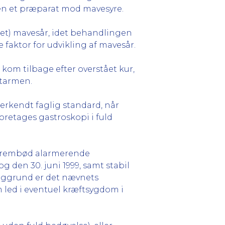
den et præparat mod mavesyre.
det) mavesår, idet behandlingen
faktor for udvikling af mavesår.
om tilbage efter overstået kur,
rtarmen.
rkendt faglig standard, når
oretages gastroskopi i fuld
frembød alarmerende
 den 30. juni 1999, samt stabil
baggrund er det nævnets
led i eventuel kræftsygdom i