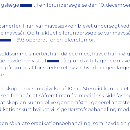
lingslæge
til en forundersøgelse den 10. december 
mavesmerter. I Iran var mavesækken blevet undersøgt v
avde mavesår. Op til aktuelle forundersøgelse var mav
i 1993 opereret for en blæretumor.
 voldsomme smerter, han døjede med, havde han ifølg
e havde henvist til
på grund af tiltagende mave
d på grund af for stærke reflekser, hvorfor egen læg
se.
troskopi. Trods indgivelse af 10 mg Stesolid kunne det 
en fremgår, at såfremt man fra medicinsk side fasthol
s at skopien kunne blive gennemført i generel anæstesi
dikationskur", hvilket vil sige flerstofsbehandling mod
en såkaldte eradikationsbehandling, som havde en g