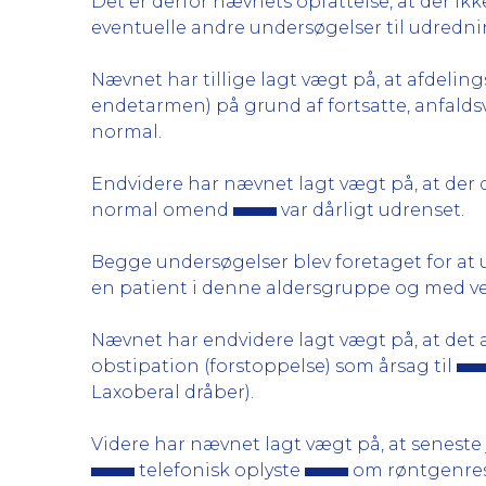
Det er derfor nævnets opfattelse, at der ikk
eventuelle andre undersøgelser til udredni
Nævnet har tillige lagt vægt på, at afdeli
endetarmen) på grund af fortsatte, anfaldsv
normal.
Endvidere har nævnet lagt vægt på, at der 
normal omend
var dårligt udrenset.
Begge undersøgelser blev foretaget for at u
en patient i denne aldersgruppe og med v
Nævnet har endvidere lagt vægt på, at det 
obstipation (forstoppelse) som årsag til
Laxoberal dråber).
Videre har nævnet lagt vægt på, at seneste 
telefonisk oplyste
om røntgenresu