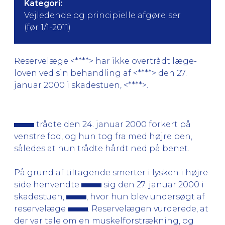
Kategori:
Vejledende og principielle afgørelser
(før 1/1-2011)
Reservelæge <****> har ikke overtrådt læge-
loven ved sin behandling af <****> den 27.
januar 2000 i skadestuen, <****>.
trådte den 24. januar 2000 forkert på
venstre fod, og hun tog fra med højre ben,
således at hun trådte hårdt ned på benet.
På grund af tiltagende smerter i lysken i højre
side henvendte
sig den 27. januar 2000 i
skadestuen,
, hvor hun blev undersøgt af
reservelæge
. Reservelægen vurderede, at
der var tale om en muskelforstrækning, og