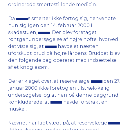
ordinerede smertestillende medicin.
Da
s smerter ikke fortog sig, henvendte
hun sig igen den 14. februar 2000 i
skadestuen,
. Der blev foretaget
røntgenundersøgelse af højre hofte, hvorved
det viste sig, at
havde et næsten
uforskudt brud på højre lårbens. Bruddet blev
den følgende dag opereret med indsættelse
af et knoglesøm.
Der er klaget over, at reservelæge
den 27.
januar 2000 ikke foretog en tilstræk-kelig
undersøgelse, og at han på denne baggrund
konkluderede, at
havde forstrakt en
muskel.
Nævnet har lagt vægt på, at reservelæge
ifølge skadejournalen optog relevant