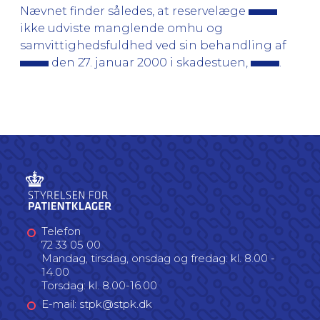
Nævnet finder således, at reservelæge
ikke udviste manglende omhu og
samvittighedsfuldhed ved sin behandling af
den 27. januar 2000 i skadestuen,
.
Telefon
72 33 05 00
Mandag, tirsdag, onsdag og fredag: kl. 8.00 -
14.00
Torsdag: kl. 8.00-16.00
E-mail: stpk@stpk.dk