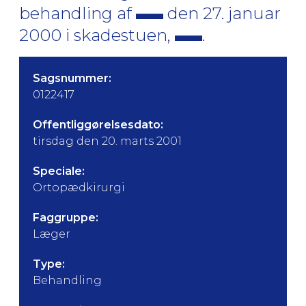
behandling af
den 27. januar
2000 i skadestuen,
.
Sagsnummer:
0122417
Offentliggørelsesdato:
tirsdag den 20. marts 2001
Speciale:
Ortopædkirurgi
Faggruppe:
Læger
Type:
Behandling