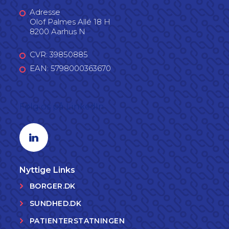
Adresse
Olof Palmes Allé 18 H
8200 Aarhus N
CVR: 39850885
EAN: 5798000363670
Følg os på LinkedIn
Linkedin profil
Nyttige Links
BORGER.DK
SUNDHED.DK
PATIENTERSTATNINGEN